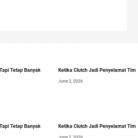
Tapi Tetap Banyak
Ketika Clutch Jadi Penyelamat Tim
June 2, 2026
Tapi Tetap Banyak
Ketika Clutch Jadi Penyelamat Tim
June 2, 2026