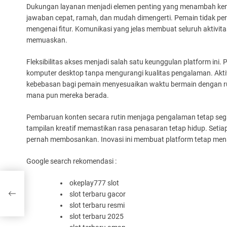
Dukungan layanan menjadi elemen penting yang menambah ke
jawaban cepat, ramah, dan mudah dimengerti. Pemain tidak per
mengenai fitur. Komunikasi yang jelas membuat seluruh aktivi
memuaskan.
Fleksibilitas akses menjadi salah satu keunggulan platform in
komputer desktop tanpa mengurangi kualitas pengalaman. Aktiv
kebebasan bagi pemain menyesuaikan waktu bermain dengan rutin
mana pun mereka berada.
Pembaruan konten secara rutin menjaga pengalaman tetap sega
tampilan kreatif memastikan rasa penasaran tetap hidup. Seti
pernah membosankan. Inovasi ini membuat platform tetap men
Google search rekomendasi :
okeplay777 slot
al,
slot terbaru gacor
slot terbaru resmi
slot terbaru 2025