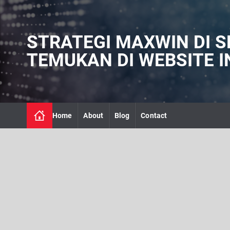
S
k
i
STRATEGI MAXWIN DI S
p
t
TEMUKAN DI WEBSITE IN
o
c
o
n
t
Home
About
Blog
Contact
e
n
t