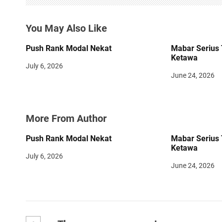
a
You May Also Like
t
Push Rank Modal Nekat
Mabar Serius 
i
Ketawa
July 6, 2026
o
June 24, 2026
n
More From Author
Push Rank Modal Nekat
Mabar Serius 
Ketawa
July 6, 2026
June 24, 2026