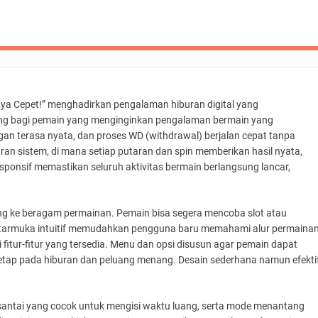
a Cepet!” menghadirkan pengalaman hiburan digital yang
ang bagi pemain yang menginginkan pengalaman bermain yang
ngan terasa nyata, dan proses WD (withdrawal) berjalan cepat tanpa
n sistem, di mana setiap putaran dan spin memberikan hasil nyata,
ponsif memastikan seluruh aktivitas bermain berlangsung lancar,
ng ke beragam permainan. Pemain bisa segera mencoba slot atau
ntarmuka intuitif memudahkan pengguna baru memahami alur permaina
fitur-fitur yang tersedia. Menu dan opsi disusun agar pemain dapat
etap pada hiburan dan peluang menang. Desain sederhana namun efekti
e santai yang cocok untuk mengisi waktu luang, serta mode menantang