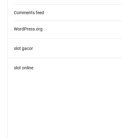
Comments feed
WordPress.org
slot gacor
slot online