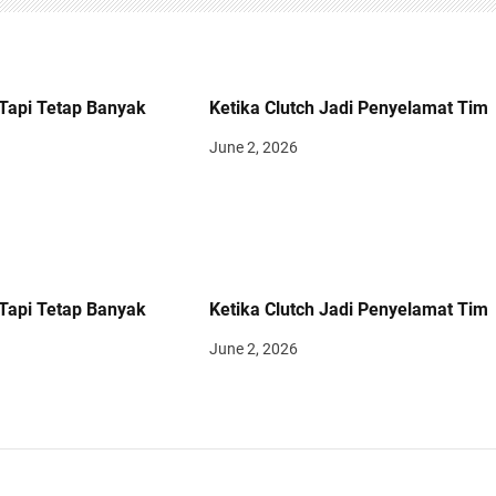
Tapi Tetap Banyak
Ketika Clutch Jadi Penyelamat Tim
June 2, 2026
Tapi Tetap Banyak
Ketika Clutch Jadi Penyelamat Tim
June 2, 2026