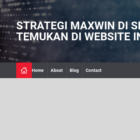
S
k
i
STRATEGI MAXWIN DI S
p
t
TEMUKAN DI WEBSITE IN
o
c
o
n
t
Home
About
Blog
Contact
e
n
t