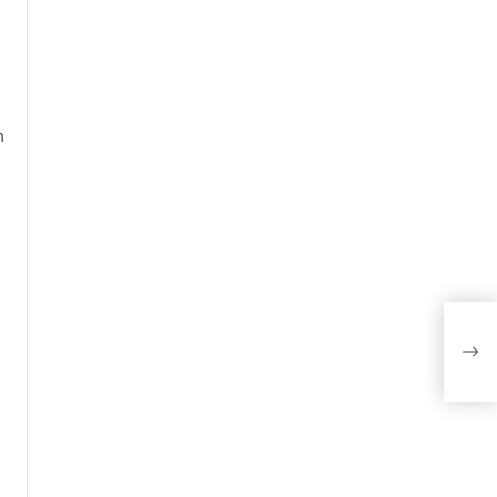
n
Okep
Max