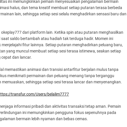
bilitas ini memungkinkan pemain menyesuaikan pengalaman bermain
imasi halus, dan tema kreatif membuat setiap putaran terasa berbeda
mainan lain, sehingga setiap sesi selalu menghadirkan sensasi baru dan
play777 dari platform lain. Ketika spin atau putaran menghasilkan
 saat saldo bertambah atau hadiah tak terduga hadir. Momen ini
enjelajahi fitur lainnya. Setiap putaran menghadirkan peluang baru,
an yang muncul membuat setiap sesi terasa istimewa, seakan setiap
cepat dan lancar.
l memastikan animasi dan transisi antarfitur berjalan mulus tanpa
okus menikmati permainan dan peluang menang tanpa terganggu
an memuaskan, sehingga setiap sesi terasa lancar dan menyenangkan.
ttps://transfur.com/Users/belalim7777
njaga informasi pribadi dan aktivitas transaksi tetap aman. Pemain
. Perlindungan ini memungkinkan pengguna fokus sepenuhnya pada
ngalaman bermain lebih nyaman dan bebas cemas.