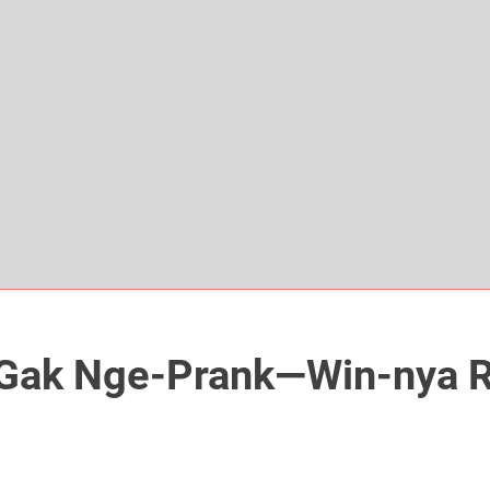
Gak Nge-Prank—Win-nya R