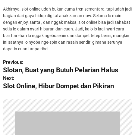
Akhirnya, slot online udah bukan cuma tren sementara, tapi udah jadi
bagian dari gaya hidup digital anak zaman now. Selama lo main
dengan enjoy, santai, dan nggak maksa, slot online bisa jadi sahabat
setia lo dalam nyari hiburan dan cuan. Jadi, kalo lo lagi nyari cara
biar hari-hari lo nggak ngebosenin dan dompet tetep berisi, mungkin
ini saatnya lo nyoba nge-spin dan rasain sendiri gimana serunya
dapetin cuan tanpa ribet.
Previous:
P
Slotan, Buat yang Butuh Pelarian Halus
o
Next:
Slot Online, Hibur Dompet dan Pikiran
s
t
n
a
v