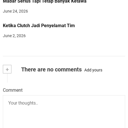
Mabar Serius Tapi Tetap Banyak Ketawa
June 24, 2026
Ketika Clutch Jadi Penyelamat Tim
June 2, 2026
+
There are no comments
Add yours
Comment