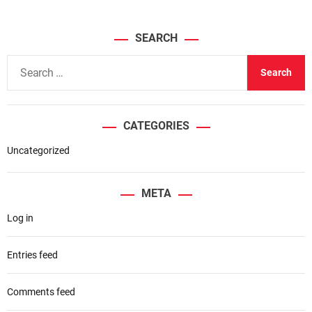
SEARCH
S
e
a
r
CATEGORIES
c
h
Uncategorized
f
o
META
r
Log in
:
Entries feed
Comments feed