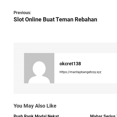
P
Previous:
Slot Online Buat Teman Rebahan
o
s
t
n
a
okcret138
v
https://mantapbangetcoy.xyz
i
g
a
You May Also Like
t
Push Rank Modal Nekat
Mabar Serius 