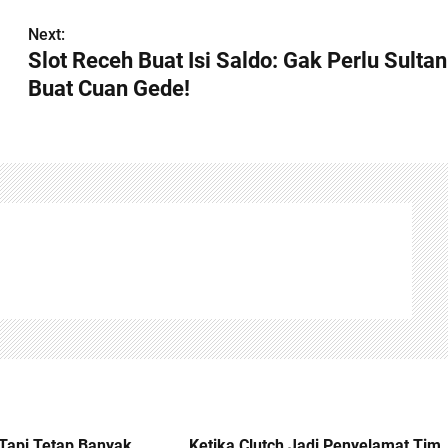
Next:
Slot Receh Buat Isi Saldo: Gak Perlu Sultan
Buat Cuan Gede!
Tapi Tetap Banyak
Ketika Clutch Jadi Penyelamat Tim