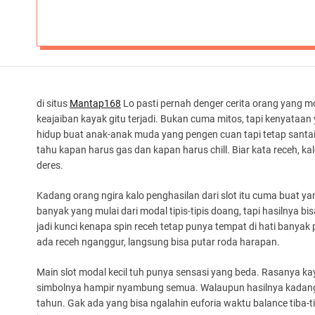
di situs
Mantap168
Lo pasti pernah denger cerita orang yang mod
keajaiban kayak gitu terjadi. Bukan cuma mitos, tapi kenyataan 
hidup buat anak-anak muda yang pengen cuan tapi tetap santai
tahu kapan harus gas dan kapan harus chill. Biar kata receh, kal
deres.
Kadang orang ngira kalo penghasilan dari slot itu cuma buat yan
banyak yang mulai dari modal tipis-tipis doang, tapi hasilnya b
jadi kunci kenapa spin receh tetap punya tempat di hati banyak
ada receh nganggur, langsung bisa putar roda harapan.
Main slot modal kecil tuh punya sensasi yang beda. Rasanya kaya
simbolnya hampir nyambung semua. Walaupun hasilnya kadang z
tahun. Gak ada yang bisa ngalahin euforia waktu balance tiba-ti