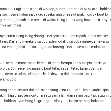
i mana aja. Lagi nongkrong di warkop, nunggu antrian di ATM, atau bahka
 spin. Gaya hidup serba cepat sekarang bikin slot makin cocok buat lo
g. Kadang malah spin receh di waktu iseng justru yang bawa hoki. Kaya
lnya minimalis.
ya cuma iseng-iseng doang. Dari spin seratusan rupiah, dapet scatter,
jutaan. Dari situ mereka bisa upgrade modal, bisa coba game-game yang
arena emang hoki dan strategi jalan bareng. Dan itu semua dimulai dari
akal nemuin masa-masa kering, di mana berapa kali pun spin, hasilnya
 diuji. Spin receh ngajarin lo buat tetap sabar, tetap kalem, dan gak
de-gedean, lo udah selangkah lebih dewasa dalam dunia slot. Dan
nyambut lo.
yang dapet scatter duluan, siapa yang kena x100 atau lebih. Jadiin spin
hir, tapi di proses nontonin satu sama lain dan saling bagi tips atau inf
atau bahkan nyambung ke grup-grup slot yang isinya berbagi hoki dan