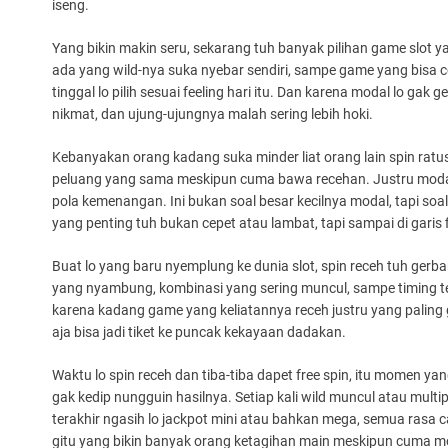
iseng.
Yang bikin makin seru, sekarang tuh banyak pilihan game slot 
ada yang wild-nya suka nyebar sendiri, sampe game yang bisa c
tinggal lo pilih sesuai feeling hari itu. Dan karena modal lo gak 
nikmat, dan ujung-ujungnya malah sering lebih hoki.
Kebanyakan orang kadang suka minder liat orang lain spin ratus
peluang yang sama meskipun cuma bawa recehan. Justru modal kec
pola kemenangan. Ini bukan soal besar kecilnya modal, tapi soa
yang penting tuh bukan cepet atau lambat, tapi sampai di gari
Buat lo yang baru nyemplung ke dunia slot, spin receh tuh gerbang
yang nyambung, kombinasi yang sering muncul, sampe timing te
karena kadang game yang keliatannya receh justru yang paling 
aja bisa jadi tiket ke puncak kekayaan dadakan.
Waktu lo spin receh dan tiba-tiba dapet free spin, itu momen ya
gak kedip nungguin hasilnya. Setiap kali wild muncul atau multip
terakhir ngasih lo jackpot mini atau bahkan mega, semua rasa
gitu yang bikin banyak orang ketagihan main meskipun cuma m