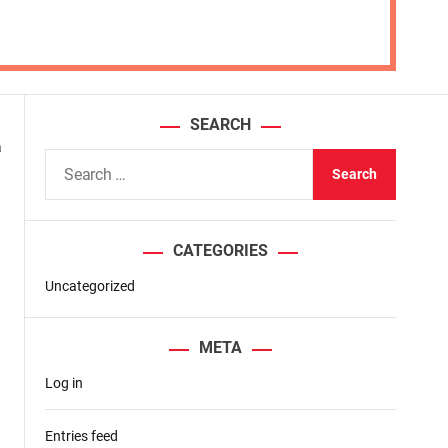
SEARCH
a
S
e
a
r
CATEGORIES
c
h
Uncategorized
f
o
META
r
Log in
:
Entries feed