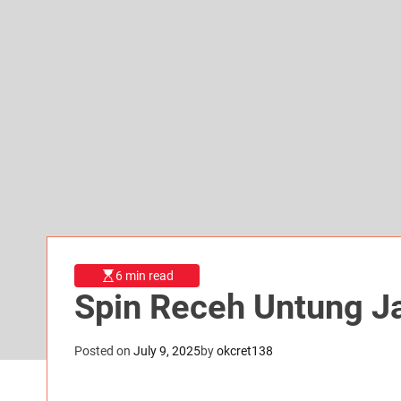
6 min read
Spin Receh Untung Ja
Posted on
July 9, 2025
by
okcret138