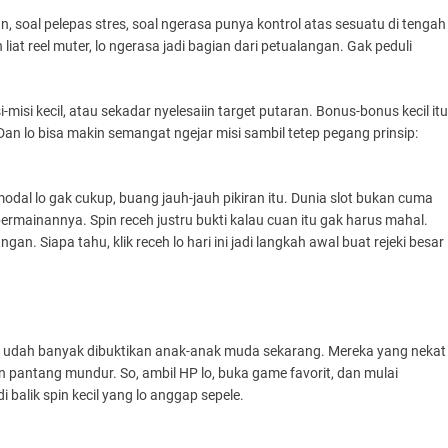
n, soal pelepas stres, soal ngerasa punya kontrol atas sesuatu di tengah
liat reel muter, lo ngerasa jadi bagian dari petualangan. Gak peduli
misi kecil, atau sekadar nyelesaiin target putaran. Bonus-bonus kecil itu
an lo bisa makin semangat ngejar misi sambil tetep pegang prinsip:
modal lo gak cukup, buang jauh-jauh pikiran itu. Dunia slot bukan cuma
permainannya. Spin receh justru bukti kalau cuan itu gak harus mahal.
an. Siapa tahu, klik receh lo hari ini jadi langkah awal buat rejeki besar
yang udah banyak dibuktikan anak-anak muda sekarang. Mereka yang nekat
 pantang mundur. So, ambil HP lo, buka game favorit, dan mulai
di balik spin kecil yang lo anggap sepele.