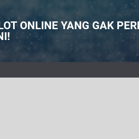
LOT ONLINE YANG GAK PE
I!