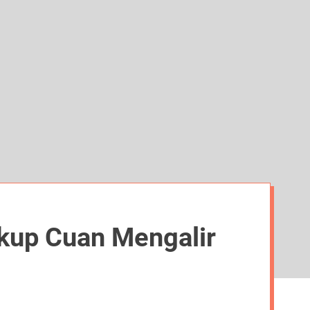
d
e
ukup Cuan Mengalir