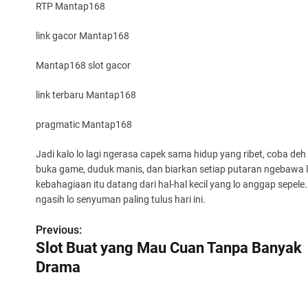
RTP Mantap168
link gacor Mantap168
Mantap168 slot gacor
link terbaru Mantap168
pragmatic Mantap168
Jadi kalo lo lagi ngerasa capek sama hidup yang ribet, coba deh k
buka game, duduk manis, dan biarkan setiap putaran ngebawa lo 
kebahagiaan itu datang dari hal-hal kecil yang lo anggap sepele. D
ngasih lo senyuman paling tulus hari ini.
Previous:
P
Slot Buat yang Mau Cuan Tanpa Banyak
o
Drama
s