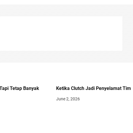
Tapi Tetap Banyak
Ketika Clutch Jadi Penyelamat Tim
June 2, 2026