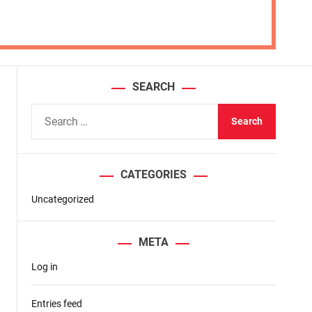
SEARCH
S
e
a
r
CATEGORIES
c
h
Uncategorized
f
o
META
r
Log in
:
Entries feed