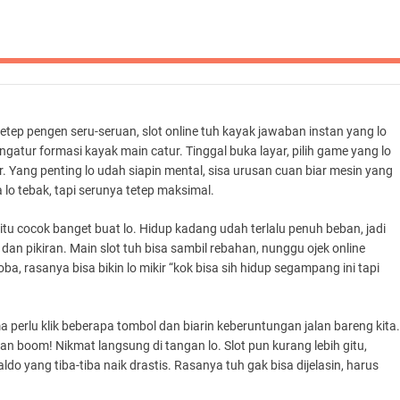
tetep pengen seru-seruan, slot online tuh kayak jawaban instan yang lo
-ngatur formasi kayak main catur. Tinggal buka layar, pilih game yang lo
ter. Yang penting lo udah siapin mental, sisa urusan cuan biar mesin yang
a lo tebak, tapi serunya tetep maksimal.
t itu cocok banget buat lo. Hidup kadang udah terlalu penuh beban, jadi
n pikiran. Main slot tuh bisa sambil rebahan, nunggu ojek online
oba, rasanya bisa bikin lo mikir “kok bisa sih hidup segampang ini tapi
 perlu klik beberapa tombol dan biarin keberuntungan jalan bareng kita.
 dan boom! Nikmat langsung di tangan lo. Slot pun kurang lebih gitu,
do yang tiba-tiba naik drastis. Rasanya tuh gak bisa dijelasin, harus