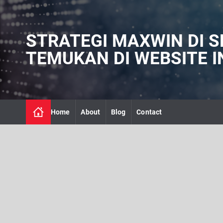
S
k
i
STRATEGI MAXWIN DI S
p
t
TEMUKAN DI WEBSITE IN
o
c
o
n
t
Home
About
Blog
Contact
e
n
t