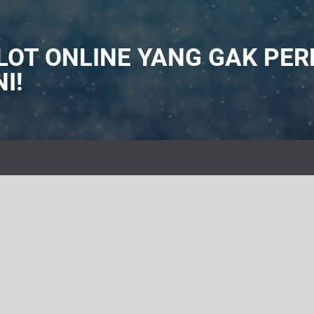
LOT ONLINE YANG GAK PE
I!