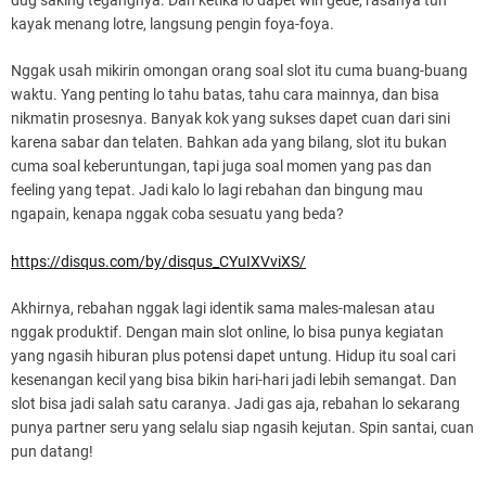
dug saking tegangnya. Dan ketika lo dapet win gede, rasanya tuh
kayak menang lotre, langsung pengin foya-foya.
Nggak usah mikirin omongan orang soal slot itu cuma buang-buang
waktu. Yang penting lo tahu batas, tahu cara mainnya, dan bisa
nikmatin prosesnya. Banyak kok yang sukses dapet cuan dari sini
karena sabar dan telaten. Bahkan ada yang bilang, slot itu bukan
cuma soal keberuntungan, tapi juga soal momen yang pas dan
feeling yang tepat. Jadi kalo lo lagi rebahan dan bingung mau
ngapain, kenapa nggak coba sesuatu yang beda?
https://disqus.com/by/disqus_CYuIXVviXS/
Akhirnya, rebahan nggak lagi identik sama males-malesan atau
nggak produktif. Dengan main slot online, lo bisa punya kegiatan
yang ngasih hiburan plus potensi dapet untung. Hidup itu soal cari
kesenangan kecil yang bisa bikin hari-hari jadi lebih semangat. Dan
slot bisa jadi salah satu caranya. Jadi gas aja, rebahan lo sekarang
punya partner seru yang selalu siap ngasih kejutan. Spin santai, cuan
pun datang!