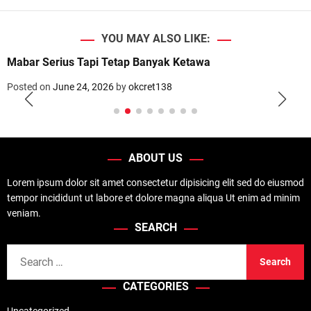
YOU MAY ALSO LIKE:
Mabar Serius Tapi Tetap Banyak Ketawa
Posted on
June 24, 2026
by
okcret138
ABOUT US
Lorem ipsum dolor sit amet consectetur dipisicing elit sed do eiusmod
tempor incididunt ut labore et dolore magna aliqua Ut enim ad minim
veniam.
SEARCH
S
e
CATEGORIES
a
r