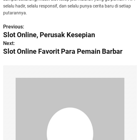
selalu hadir, selalu responsif, dan selalu punya cerita baru di setiap
putarannya.
Previous:
P
Slot Online, Perusak Kesepian
o
Next:
Slot Online Favorit Para Pemain Barbar
s
t
n
a
v
i
g
a