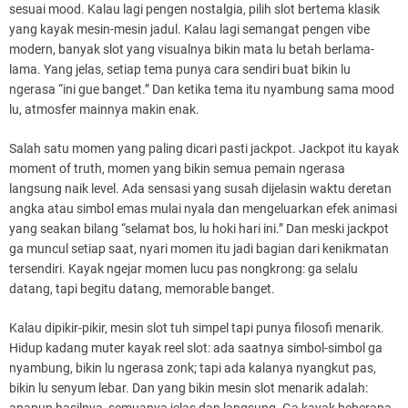
sesuai mood. Kalau lagi pengen nostalgia, pilih slot bertema klasik
yang kayak mesin-mesin jadul. Kalau lagi semangat pengen vibe
modern, banyak slot yang visualnya bikin mata lu betah berlama-
lama. Yang jelas, setiap tema punya cara sendiri buat bikin lu
ngerasa “ini gue banget.” Dan ketika tema itu nyambung sama mood
lu, atmosfer mainnya makin enak.
Salah satu momen yang paling dicari pasti jackpot. Jackpot itu kayak
moment of truth, momen yang bikin semua pemain ngerasa
langsung naik level. Ada sensasi yang susah dijelasin waktu deretan
angka atau simbol emas mulai nyala dan mengeluarkan efek animasi
yang seakan bilang “selamat bos, lu hoki hari ini.” Dan meski jackpot
ga muncul setiap saat, nyari momen itu jadi bagian dari kenikmatan
tersendiri. Kayak ngejar momen lucu pas nongkrong: ga selalu
datang, tapi begitu datang, memorable banget.
Kalau dipikir-pikir, mesin slot tuh simpel tapi punya filosofi menarik.
Hidup kadang muter kayak reel slot: ada saatnya simbol-simbol ga
nyambung, bikin lu ngerasa zonk; tapi ada kalanya nyangkut pas,
bikin lu senyum lebar. Dan yang bikin mesin slot menarik adalah: