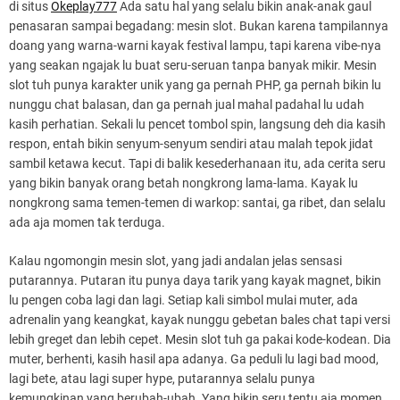
di situs
Okeplay777
Ada satu hal yang selalu bikin anak-anak gaul
penasaran sampai begadang: mesin slot. Bukan karena tampilannya
doang yang warna-warni kayak festival lampu, tapi karena vibe-nya
yang seakan ngajak lu buat seru-seruan tanpa banyak mikir. Mesin
slot tuh punya karakter unik yang ga pernah PHP, ga pernah bikin lu
nunggu chat balasan, dan ga pernah jual mahal padahal lu udah
kasih perhatian. Sekali lu pencet tombol spin, langsung deh dia kasih
respon, entah bikin senyum-senyum sendiri atau malah tepok jidat
sambil ketawa kecut. Tapi di balik kesederhanaan itu, ada cerita seru
yang bikin banyak orang betah nongkrong lama-lama. Kayak lu
nongkrong sama temen-temen di warkop: santai, ga ribet, dan selalu
ada aja momen tak terduga.
Kalau ngomongin mesin slot, yang jadi andalan jelas sensasi
putarannya. Putaran itu punya daya tarik yang kayak magnet, bikin
lu pengen coba lagi dan lagi. Setiap kali simbol mulai muter, ada
adrenalin yang keangkat, kayak nunggu gebetan bales chat tapi versi
lebih greget dan lebih cepet. Mesin slot tuh ga pakai kode-kodean. Dia
muter, berhenti, kasih hasil apa adanya. Ga peduli lu lagi bad mood,
lagi bete, atau lagi super hype, putarannya selalu punya
kemungkinan yang berubah-ubah. Yang bikin seru tentu aja momen