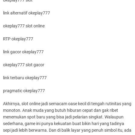
okeplay777 slot
link alternatif okeplay777
okeplay777 slot online
RTP okeplay777
link gacor okeplay777
okeplay777 slot gacor
link terbaru okeplay777
pragmatic okeplay777
Akhirnya, slot online jadi semacam oase kecil di tengah rutinitas yang
monoton. Anak muda yang butuh hiburan cepat dan gak ribet
menemukan spot baru yang bisa jadi pelarian singkat. Walaupun
sederhana, game ini punya kekuatan buat bikin hari yang tadinya
sepi jadi lebih berwarna. Dan di balik layar yang penuh simbol itu, ada