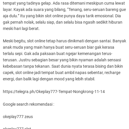
tempat yang tadinya gelap. Ada rasa ditemani meskipun cuma lewat
layar. Kayak ada suara yang bilang, “Tenang, seru-seruan bareng gue
aja dulu.” Itu yang bikin slot online punya daya tarik emosional. Dia
gak pernah nolak, selalu siap, dan selalu bisa ngasih sedikit hiburan
meski hari lagi berat.
Meski begitu, slot online tetap harus dinikmati dengan santai. Banyak
anak muda yang main hanya buat seru-seruan biar gak kerasa
terlalu sepi. Gak ada paksaan buat ngejar kemenangan terus-
terusan. Justru sebagian besar yang bikin nyaman adalah sensasi
kebebasan tanpa tekanan. Saat dunia nyata terasa bising dan bikin
capek, slot online jadi tempat buat ambil napas sebentar, recharge
energi, dan balik lagi dengan mood yang lebih stabil.
https://telegra.ph/Okeplay777-Tempat-Nongkrong-11-14
Google search rekomendasi :
okeplay777 zeus