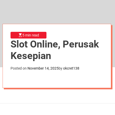
d
e
5 min read
Slot Online, Perusak
Kesepian
Posted on
November 14, 2025
by
okcret138