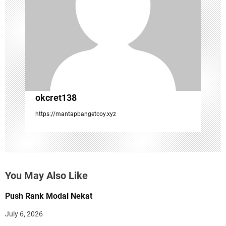
a
t
i
o
n
okcret138
https://mantapbangetcoy.xyz
You May Also Like
Push Rank Modal Nekat
July 6, 2026