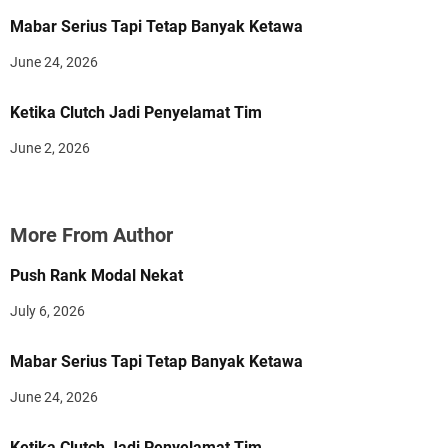
Mabar Serius Tapi Tetap Banyak Ketawa
June 24, 2026
Ketika Clutch Jadi Penyelamat Tim
June 2, 2026
More From Author
Push Rank Modal Nekat
July 6, 2026
Mabar Serius Tapi Tetap Banyak Ketawa
June 24, 2026
Ketika Clutch Jadi Penyelamat Tim