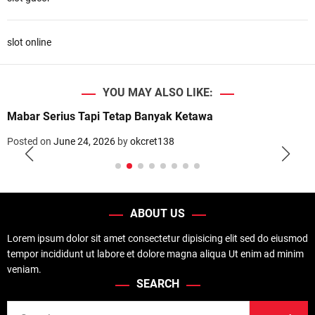
slot online
YOU MAY ALSO LIKE:
Mabar Serius Tapi Tetap Banyak Ketawa
Posted on
June 24, 2026
by
okcret138
ABOUT US
Lorem ipsum dolor sit amet consectetur dipisicing elit sed do eiusmod
tempor incididunt ut labore et dolore magna aliqua Ut enim ad minim
veniam.
SEARCH
S