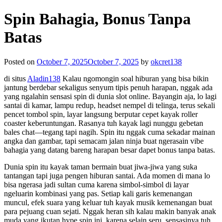
Spin Bahagia, Bonus Tanpa
Batas
Posted on
October 7, 2025
October 7, 2025
by
okcret138
di situs
Aladin138
Kalau ngomongin soal hiburan yang bisa bikin
jantung berdebar sekaligus senyum tipis penuh harapan, nggak ada
yang ngalahin sensasi spin di dunia slot online. Bayangin aja, lo lagi
santai di kamar, lampu redup, headset nempel di telinga, terus sekali
pencet tombol spin, layar langsung berputar cepet kayak roller
coaster keberuntungan. Rasanya tuh kayak lagi nunggu gebetan
bales chat—tegang tapi nagih. Spin itu nggak cuma sekadar mainan
angka dan gambar, tapi semacam jalan ninja buat ngerasain vibe
bahagia yang datang bareng harapan besar dapet bonus tanpa batas.
Dunia spin itu kayak taman bermain buat jiwa-jiwa yang suka
tantangan tapi juga pengen hiburan santai. Ada momen di mana lo
bisa ngerasa jadi sultan cuma karena simbol-simbol di layar
ngeluarin kombinasi yang pas. Setiap kali garis kemenangan
muncul, efek suara yang keluar tuh kayak musik kemenangan buat
para pejuang cuan sejati. Nggak heran sih kalau makin banyak anak
muda yang ikutan hype spin ini, karena selain seru, sensasinya tuh