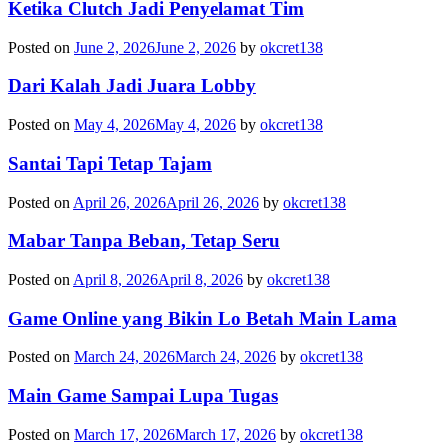
Ketika Clutch Jadi Penyelamat Tim
Posted on
June 2, 2026
June 2, 2026
by
okcret138
Dari Kalah Jadi Juara Lobby
Posted on
May 4, 2026
May 4, 2026
by
okcret138
Santai Tapi Tetap Tajam
Posted on
April 26, 2026
April 26, 2026
by
okcret138
Mabar Tanpa Beban, Tetap Seru
Posted on
April 8, 2026
April 8, 2026
by
okcret138
Game Online yang Bikin Lo Betah Main Lama
Posted on
March 24, 2026
March 24, 2026
by
okcret138
Main Game Sampai Lupa Tugas
Posted on
March 17, 2026
March 17, 2026
by
okcret138