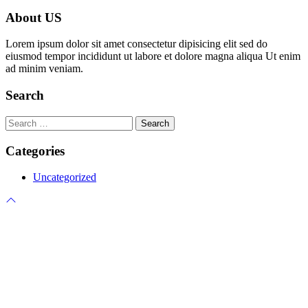
About US
Lorem ipsum dolor sit amet consectetur dipisicing elit sed do
eiusmod tempor incididunt ut labore et dolore magna aliqua Ut enim
ad minim veniam.
Search
Search
for:
Categories
Uncategorized
Scroll
to
top