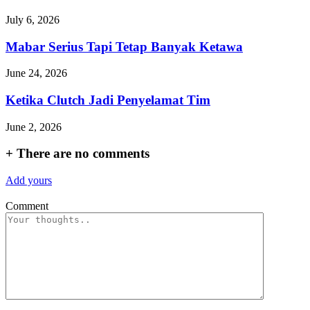
July 6, 2026
Mabar Serius Tapi Tetap Banyak Ketawa
June 24, 2026
Ketika Clutch Jadi Penyelamat Tim
June 2, 2026
+
There are no comments
Add yours
Comment