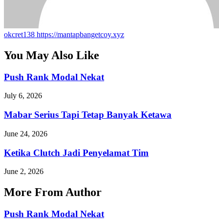
okcret138
https://mantapbangetcoy.xyz
You May Also Like
Push Rank Modal Nekat
July 6, 2026
Mabar Serius Tapi Tetap Banyak Ketawa
June 24, 2026
Ketika Clutch Jadi Penyelamat Tim
June 2, 2026
More From Author
Push Rank Modal Nekat