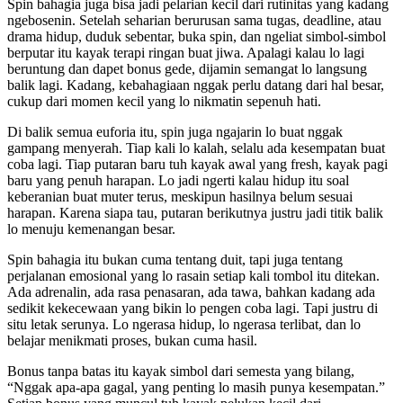
Spin bahagia juga bisa jadi pelarian kecil dari rutinitas yang kadang
ngebosenin. Setelah seharian berurusan sama tugas, deadline, atau
drama hidup, duduk sebentar, buka spin, dan ngeliat simbol-simbol
berputar itu kayak terapi ringan buat jiwa. Apalagi kalau lo lagi
beruntung dan dapet bonus gede, dijamin semangat lo langsung
balik lagi. Kadang, kebahagiaan nggak perlu datang dari hal besar,
cukup dari momen kecil yang lo nikmatin sepenuh hati.
Di balik semua euforia itu, spin juga ngajarin lo buat nggak
gampang menyerah. Tiap kali lo kalah, selalu ada kesempatan buat
coba lagi. Tiap putaran baru tuh kayak awal yang fresh, kayak pagi
baru yang penuh harapan. Lo jadi ngerti kalau hidup itu soal
keberanian buat muter terus, meskipun hasilnya belum sesuai
harapan. Karena siapa tau, putaran berikutnya justru jadi titik balik
lo menuju kemenangan besar.
Spin bahagia itu bukan cuma tentang duit, tapi juga tentang
perjalanan emosional yang lo rasain setiap kali tombol itu ditekan.
Ada adrenalin, ada rasa penasaran, ada tawa, bahkan kadang ada
sedikit kekecewaan yang bikin lo pengen coba lagi. Tapi justru di
situ letak serunya. Lo ngerasa hidup, lo ngerasa terlibat, dan lo
belajar menikmati proses, bukan cuma hasil.
Bonus tanpa batas itu kayak simbol dari semesta yang bilang,
“Nggak apa-apa gagal, yang penting lo masih punya kesempatan.”