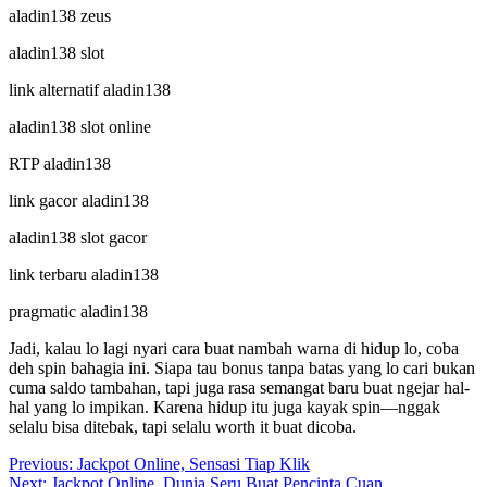
aladin138 zeus
aladin138 slot
link alternatif aladin138
aladin138 slot online
RTP aladin138
link gacor aladin138
aladin138 slot gacor
link terbaru aladin138
pragmatic aladin138
Jadi, kalau lo lagi nyari cara buat nambah warna di hidup lo, coba
deh spin bahagia ini. Siapa tau bonus tanpa batas yang lo cari bukan
cuma saldo tambahan, tapi juga rasa semangat baru buat ngejar hal-
hal yang lo impikan. Karena hidup itu juga kayak spin—nggak
selalu bisa ditebak, tapi selalu worth it buat dicoba.
Post
Previous:
Jackpot Online, Sensasi Tiap Klik
Next:
Jackpot Online, Dunia Seru Buat Pencinta Cuan