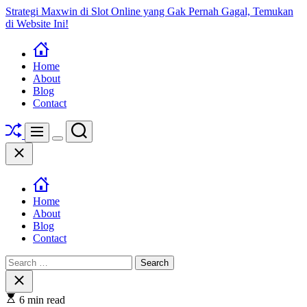
Skip
Strategi Maxwin di Slot Online yang Gak Pernah Gagal, Temukan
to
di Website Ini!
content
Home
About
Blog
Contact
Shuffle
Search
Menu
Switch
Close
color
mode
Home
About
Blog
Contact
Search
for:
Close
search
6 min read