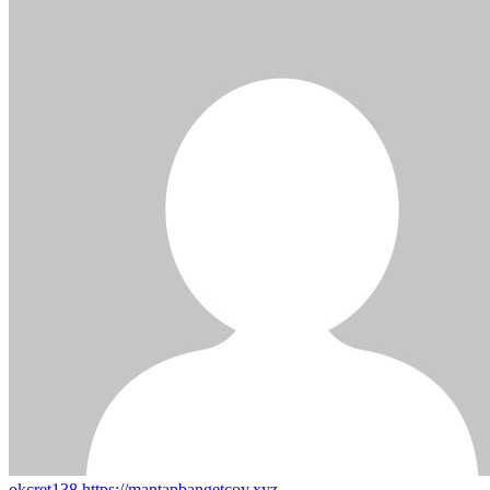
okcret138
https://mantapbangetcoy.xyz