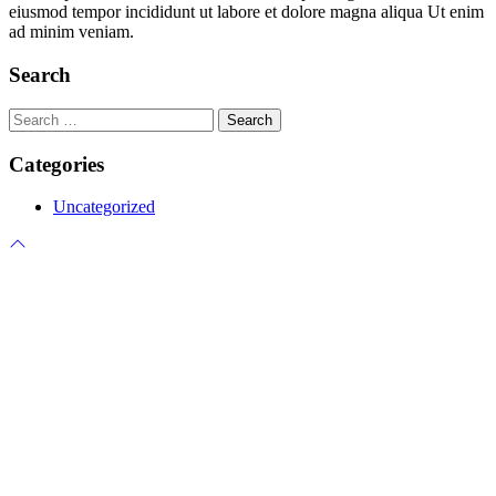
eiusmod tempor incididunt ut labore et dolore magna aliqua Ut enim
ad minim veniam.
Search
Search
for:
Categories
Uncategorized
Scroll
to
top