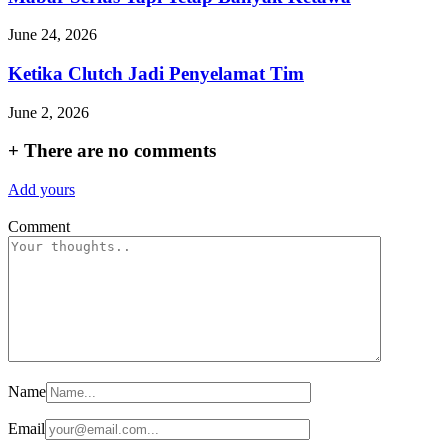
June 24, 2026
Ketika Clutch Jadi Penyelamat Tim
June 2, 2026
+
There are no comments
Add yours
Comment
Name
Email