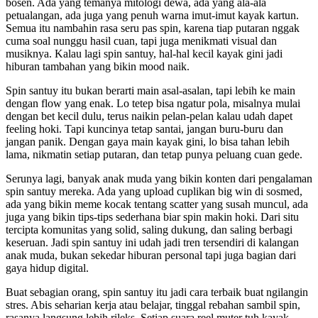
bosen. Ada yang temanya mitologi dewa, ada yang ala-ala
petualangan, ada juga yang penuh warna imut-imut kayak kartun.
Semua itu nambahin rasa seru pas spin, karena tiap putaran nggak
cuma soal nunggu hasil cuan, tapi juga menikmati visual dan
musiknya. Kalau lagi spin santuy, hal-hal kecil kayak gini jadi
hiburan tambahan yang bikin mood naik.
Spin santuy itu bukan berarti main asal-asalan, tapi lebih ke main
dengan flow yang enak. Lo tetep bisa ngatur pola, misalnya mulai
dengan bet kecil dulu, terus naikin pelan-pelan kalau udah dapet
feeling hoki. Tapi kuncinya tetap santai, jangan buru-buru dan
jangan panik. Dengan gaya main kayak gini, lo bisa tahan lebih
lama, nikmatin setiap putaran, dan tetap punya peluang cuan gede.
Serunya lagi, banyak anak muda yang bikin konten dari pengalaman
spin santuy mereka. Ada yang upload cuplikan big win di sosmed,
ada yang bikin meme kocak tentang scatter yang susah muncul, ada
juga yang bikin tips-tips sederhana biar spin makin hoki. Dari situ
tercipta komunitas yang solid, saling dukung, dan saling berbagi
keseruan. Jadi spin santuy ini udah jadi tren tersendiri di kalangan
anak muda, bukan sekedar hiburan personal tapi juga bagian dari
gaya hidup digital.
Buat sebagian orang, spin santuy itu jadi cara terbaik buat ngilangin
stres. Abis seharian kerja atau belajar, tinggal rebahan sambil spin,
rasanya langsung lebih rileks. Setiap suara reel muter tuh kayak