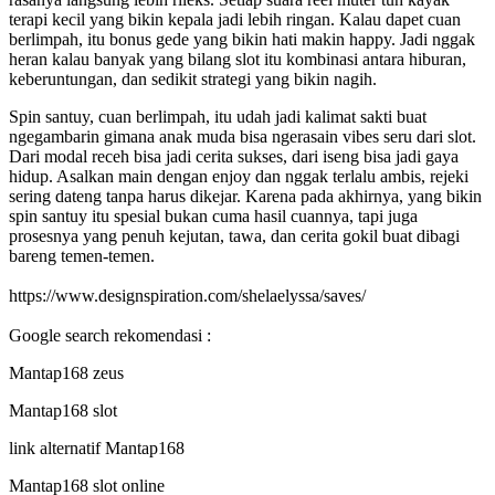
terapi kecil yang bikin kepala jadi lebih ringan. Kalau dapet cuan
berlimpah, itu bonus gede yang bikin hati makin happy. Jadi nggak
heran kalau banyak yang bilang slot itu kombinasi antara hiburan,
keberuntungan, dan sedikit strategi yang bikin nagih.
Spin santuy, cuan berlimpah, itu udah jadi kalimat sakti buat
ngegambarin gimana anak muda bisa ngerasain vibes seru dari slot.
Dari modal receh bisa jadi cerita sukses, dari iseng bisa jadi gaya
hidup. Asalkan main dengan enjoy dan nggak terlalu ambis, rejeki
sering dateng tanpa harus dikejar. Karena pada akhirnya, yang bikin
spin santuy itu spesial bukan cuma hasil cuannya, tapi juga
prosesnya yang penuh kejutan, tawa, dan cerita gokil buat dibagi
bareng temen-temen.
https://www.designspiration.com/shelaelyssa/saves/
Google search rekomendasi :
Mantap168 zeus
Mantap168 slot
link alternatif Mantap168
Mantap168 slot online