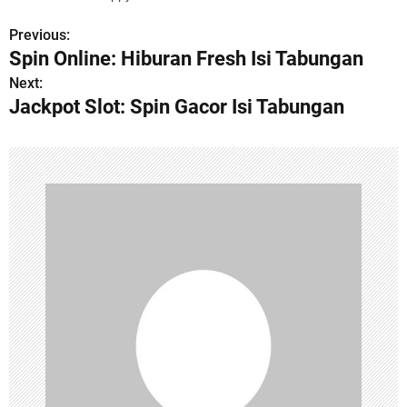
Previous:
P
Spin Online: Hiburan Fresh Isi Tabungan
o
Next:
Jackpot Slot: Spin Gacor Isi Tabungan
s
t
n
a
v
i
g
a
t