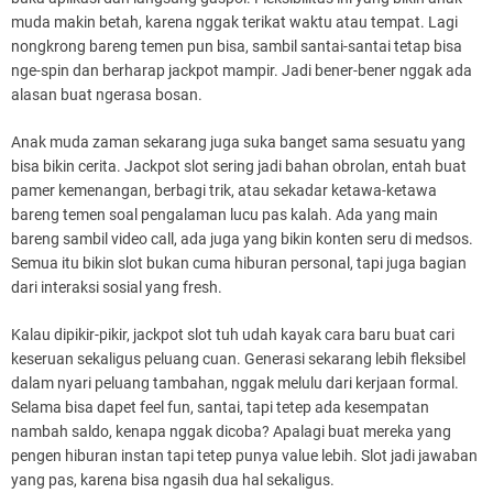
muda makin betah, karena nggak terikat waktu atau tempat. Lagi
nongkrong bareng temen pun bisa, sambil santai-santai tetap bisa
nge-spin dan berharap jackpot mampir. Jadi bener-bener nggak ada
alasan buat ngerasa bosan.
Anak muda zaman sekarang juga suka banget sama sesuatu yang
bisa bikin cerita. Jackpot slot sering jadi bahan obrolan, entah buat
pamer kemenangan, berbagi trik, atau sekadar ketawa-ketawa
bareng temen soal pengalaman lucu pas kalah. Ada yang main
bareng sambil video call, ada juga yang bikin konten seru di medsos.
Semua itu bikin slot bukan cuma hiburan personal, tapi juga bagian
dari interaksi sosial yang fresh.
Kalau dipikir-pikir, jackpot slot tuh udah kayak cara baru buat cari
keseruan sekaligus peluang cuan. Generasi sekarang lebih fleksibel
dalam nyari peluang tambahan, nggak melulu dari kerjaan formal.
Selama bisa dapet feel fun, santai, tapi tetep ada kesempatan
nambah saldo, kenapa nggak dicoba? Apalagi buat mereka yang
pengen hiburan instan tapi tetep punya value lebih. Slot jadi jawaban
yang pas, karena bisa ngasih dua hal sekaligus.