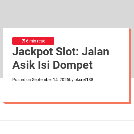
d
e
6 min read
Jackpot Slot: Jalan
Asik Isi Dompet
Posted on
September 14, 2025
by
okcret138