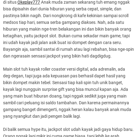
di situs
Okeplay777
Anak muda zaman sekarang tuh emang nggak
bisa dipisahin dari dunia hiburan yang serba cepat, simple, dan
pastinya bikin nagih. Dari nongkrong di kafe kekinian sampai scroll
medsos tiap hari, semua serba gampang diakses. Nah, ada satu
hiburan yang makin nge-tren belakangan ini dan bikin banyak orang
ketagihan, yaitu jackpot slot. Bukan cuma sekadar main game, tapi
ini udah kayak jadi jalan asik buat isi dompet dengan cara seru.
Bayangin aja, sambil santai di rumah atau lagi rebahan, bisa nge-spin
dan ngerasain sensasi jackpot yang bikin hati dagdigdug.
Main slot tuh kayak roller coaster versi digital, ada adrenalin, ada
deg-degan, tapi juga ada kepuasan pas berhasil dapet hasil yang
bikin dompet makin tebel. Sensasi tiap kali spin tuh unik banget,
kayak lagi nungguin surprise gift yang bisa muncul kapan aja. Ada
yang main buat hiburan doang, tapi nggak sedikit juga yang main
sambil cari peluang isi saldo tambahan. Dan karena permainannya
gampang banget dimengerti, nggak heran kalau banyak anak muda
yang nyangkut dan jadi pengen balik lagi.
Di balik semua hype itu, jackpot slot udah kayak jadi gaya hidup baru.
Orang nggak lagi mikir ini cuma game biasa, tapi lebih ke arah