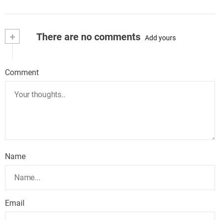
+
There are no comments
Add yours
Comment
Name
Email