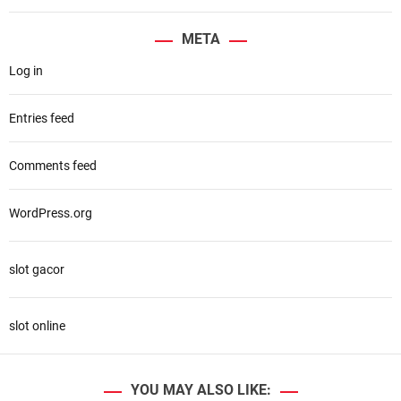
f
o
META
r
Log in
:
Entries feed
Comments feed
WordPress.org
slot gacor
slot online
YOU MAY ALSO LIKE: