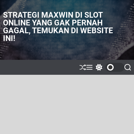
S
k
STRATEGI MAXWIN DI SLOT
i
ONLINE YANG GAK PERNAH
p
GAGAL, TEMUKAN DI WEBSITE
t
o
INI!
c
o
n
t
e
S
M
S
S
h
e
w
e
n
u
n
i
a
t
ff
u
t
r
l
c
c
e
h
h
c
o
l
o
r
m
o