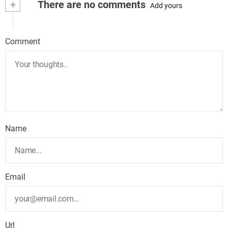
+
There are no comments
Add yours
Comment
Name
Email
Url