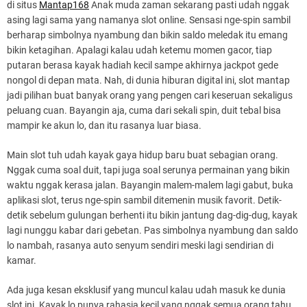
di situs
Mantap168
Anak muda zaman sekarang pasti udah nggak
asing lagi sama yang namanya slot online. Sensasi nge-spin sambil
berharap simbolnya nyambung dan bikin saldo meledak itu emang
bikin ketagihan. Apalagi kalau udah ketemu momen gacor, tiap
putaran berasa kayak hadiah kecil sampe akhirnya jackpot gede
nongol di depan mata. Nah, di dunia hiburan digital ini, slot mantap
jadi pilihan buat banyak orang yang pengen cari keseruan sekaligus
peluang cuan. Bayangin aja, cuma dari sekali spin, duit tebal bisa
mampir ke akun lo, dan itu rasanya luar biasa.
Main slot tuh udah kayak gaya hidup baru buat sebagian orang.
Nggak cuma soal duit, tapi juga soal serunya permainan yang bikin
waktu nggak kerasa jalan. Bayangin malem-malem lagi gabut, buka
aplikasi slot, terus nge-spin sambil ditemenin musik favorit. Detik-
detik sebelum gulungan berhenti itu bikin jantung dag-dig-dug, kayak
lagi nunggu kabar dari gebetan. Pas simbolnya nyambung dan saldo
lo nambah, rasanya auto senyum sendiri meski lagi sendirian di
kamar.
Ada juga kesan eksklusif yang muncul kalau udah masuk ke dunia
slot ini. Kayak lo punya rahasia kecil yang nggak semua orang tahu.