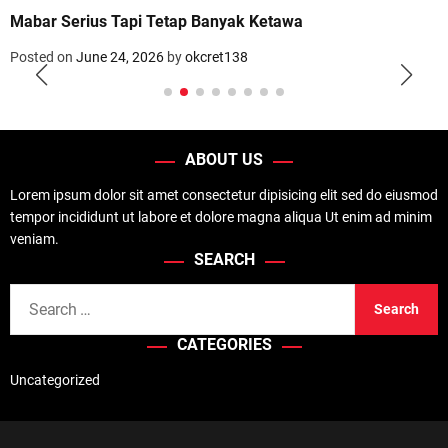
Mabar Serius Tapi Tetap Banyak Ketawa
Posted on
June 24, 2026
by
okcret138
ABOUT US
Lorem ipsum dolor sit amet consectetur dipisicing elit sed do eiusmod
tempor incididunt ut labore et dolore magna aliqua Ut enim ad minim
veniam.
SEARCH
S
e
CATEGORIES
a
r
Uncategorized
c
h
f