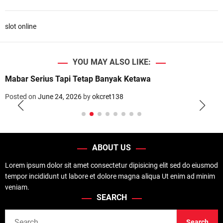
slot online
YOU MAY ALSO LIKE:
Mabar Serius Tapi Tetap Banyak Ketawa
Posted on
June 24, 2026
by
okcret138
ABOUT US
Lorem ipsum dolor sit amet consectetur dipisicing elit sed do eiusmod
tempor incididunt ut labore et dolore magna aliqua Ut enim ad minim
veniam.
SEARCH
S