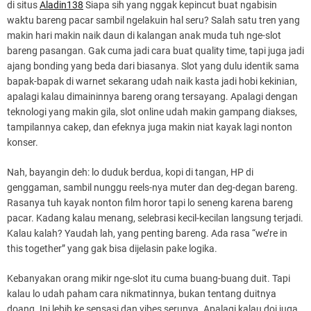
di situs
Aladin138
Siapa sih yang nggak kepincut buat ngabisin
waktu bareng pacar sambil ngelakuin hal seru? Salah satu tren yang
makin hari makin naik daun di kalangan anak muda tuh nge-slot
bareng pasangan. Gak cuma jadi cara buat quality time, tapi juga jadi
ajang bonding yang beda dari biasanya. Slot yang dulu identik sama
bapak-bapak di warnet sekarang udah naik kasta jadi hobi kekinian,
apalagi kalau dimaininnya bareng orang tersayang. Apalagi dengan
teknologi yang makin gila, slot online udah makin gampang diakses,
tampilannya cakep, dan efeknya juga makin niat kayak lagi nonton
konser.
Nah, bayangin deh: lo duduk berdua, kopi di tangan, HP di
genggaman, sambil nunggu reels-nya muter dan deg-degan bareng.
Rasanya tuh kayak nonton film horor tapi lo seneng karena bareng
pacar. Kadang kalau menang, selebrasi kecil-kecilan langsung terjadi.
Kalau kalah? Yaudah lah, yang penting bareng. Ada rasa “we’re in
this together” yang gak bisa dijelasin pake logika.
Kebanyakan orang mikir nge-slot itu cuma buang-buang duit. Tapi
kalau lo udah paham cara nikmatinnya, bukan tentang duitnya
doang. Ini lebih ke sensasi dan vibes serunya. Apalagi kalau doi juga