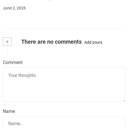
June 2, 2026
+
There are no comments
Add yours
Comment
Name