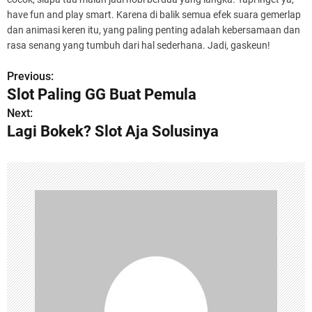
have fun and play smart. Karena di balik semua efek suara gemerlap
dan animasi keren itu, yang paling penting adalah kebersamaan dan
rasa senang yang tumbuh dari hal sederhana. Jadi, gaskeun!
Previous:
P
Slot Paling GG Buat Pemula
o
Next:
Lagi Bokek? Slot Aja Solusinya
s
t
n
a
v
i
g