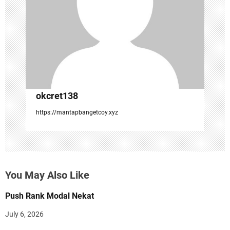
a
t
i
o
n
okcret138
https://mantapbangetcoy.xyz
You May Also Like
Push Rank Modal Nekat
July 6, 2026