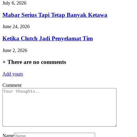
July 6, 2026
Mabar Serius Tapi Tetap Banyak Ketawa
June 24, 2026
Ketika Clutch Jadi Penyelamat Tim
June 2, 2026
+
There are no comments
Add yours
Comment
Name