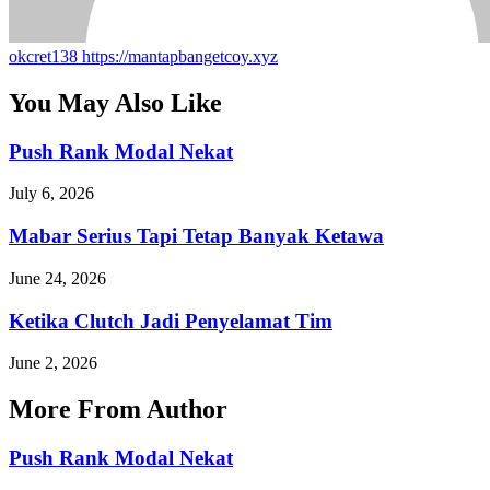
okcret138
https://mantapbangetcoy.xyz
You May Also Like
Push Rank Modal Nekat
July 6, 2026
Mabar Serius Tapi Tetap Banyak Ketawa
June 24, 2026
Ketika Clutch Jadi Penyelamat Tim
June 2, 2026
More From Author
Push Rank Modal Nekat