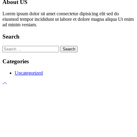
About US
Lorem ipsum dolor sit amet consectetur dipisicing elit sed do
eiusmod tempor incididunt ut labore et dolore magna aliqua Ut enim
ad minim veniam.
Search
Search
for:
Categories
Uncategorized
Scroll
to
top