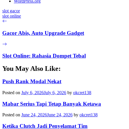
WordPress.org
slot gacor
slot online
Gacor Abis, Auto Upgrade Gadget
Slot Online: Rahasia Dompet Tebal
You May Also Like:
Push Rank Modal Nekat
Posted on
July 6, 2026
July 6, 2026
by
okcret138
Mabar Serius Tapi Tetap Banyak Ketawa
Posted on
June 24, 2026
June 24, 2026
by
okcret138
Ketika Clutch Jadi Penyelamat Tim