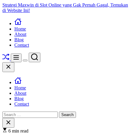
Skip
Strategi Maxwin di Slot Online yang Gak Pernah Gagal, Temukan
to
di Website Ini!
content
Home
About
Blog
Contact
Shuffle
Search
Menu
Switch
Close
color
mode
Home
About
Blog
Contact
Search
for:
Close
search
6 min read