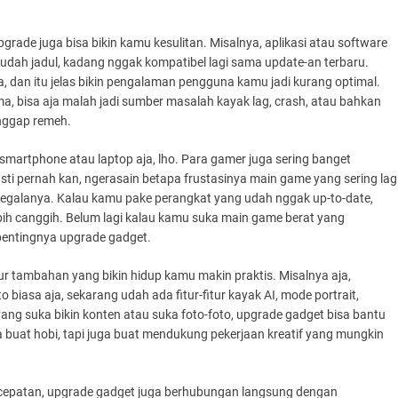
-upgrade juga bisa bikin kamu kesulitan. Misalnya, aplikasi atau software
udah jadul, kadang nggak kompatibel lagi sama update-an terbaru.
da, dan itu jelas bikin pengalaman pengguna kamu jadi kurang optimal.
a, bisa aja malah jadi sumber masalah kayak lag, crash, atau bahkan
anggap remeh.
artphone atau laptop aja, lho. Para gamer juga sering banget
ti pernah kan, ngerasain betapa frustasinya main game yang sering lag
 segalanya. Kalau kamu pake perangkat yang udah nggak up-to-date,
ih canggih. Belum lagi kalau kamu suka main game berat yang
pentingnya upgrade gadget.
tur tambahan yang bikin hidup kamu makin praktis. Misalnya aja,
 biasa aja, sekarang udah ada fitur-fitur kayak AI, mode portrait,
g suka bikin konten atau suka foto-foto, upgrade gadget bisa bantu
 buat hobi, tapi juga buat mendukung pekerjaan kreatif yang mungkin
cepatan, upgrade gadget juga berhubungan langsung dengan