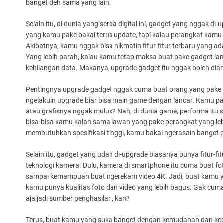
banget deh sama yang lain.
Selain itu, di dunia yang serba digital ini, gadget yang nggak di
yang kamu pake bakal terus update, tapi kalau perangkat kamu 
Akibatnya, kamu nggak bisa nikmatin fitur-fitur terbaru yang a
Yang lebih parah, kalau kamu tetap maksa buat pake gadget lam
kehilangan data. Makanya, upgrade gadget itu nggak boleh di
Pentingnya upgrade gadget nggak cuma buat orang yang pake sm
ngelakuin upgrade biar bisa main game dengan lancar. Kamu pas
atau grafisnya nggak mulus? Nah, di dunia game, performa itu
bisa-bisa kamu kalah sama lawan yang pake perangkat yang leb
membutuhkan spesifikasi tinggi, kamu bakal ngerasain banget 
Selain itu, gadget yang udah di-upgrade biasanya punya fitur-fi
teknologi kamera. Dulu, kamera di smartphone itu cuma buat foto
sampai kemampuan buat ngerekam video 4K. Jadi, buat kamu yan
kamu punya kualitas foto dan video yang lebih bagus. Gak cuma
aja jadi sumber penghasilan, kan?
Terus, buat kamu yang suka banget dengan kemudahan dan ke