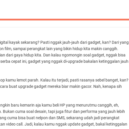
ital kayak sekarang? Pasti nggak jauh-jauh dari gadget, kan? Dari yang
 film, sampai perangkat lain yang bikin hidup kita makin canggih.
ian dari gaya hidup kita. Dan kalau ngomongin soal gadget, nggak bisa
g serba cepat ini, gadget yang nggak di-upgrade bakalan ketinggalan jauh
op kamu lemot parah. Kalau itu terjadi, pasti rasanya sebel banget, kan?
 cara buat upgrade gadget mereka biar makin gacor. Nah, kenapa sih
ungkin baru kemarin aja kamu beli HP yang menurutmu canggih, eh,
Bukan cuma soal desain, tapi juga fitur dan performa yang jauh lebih
 yang cuma bisa buat nelpon dan SMS, sekarang udah jadi perangkat
hkan video call. Jadi, kalau kamu nggak update gadget, bakal ketinggalan