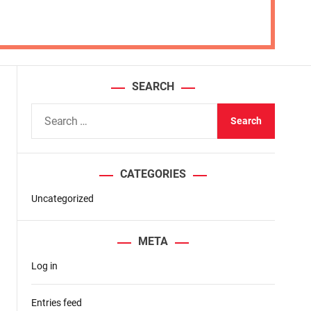
SEARCH
S
e
a
r
CATEGORIES
c
h
Uncategorized
f
o
META
r
Log in
:
Entries feed