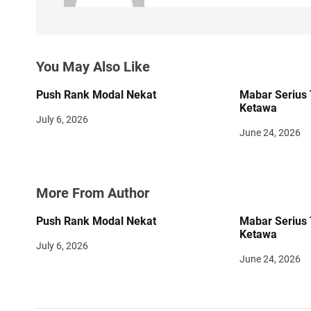
i
g
You May Also Like
a
t
Push Rank Modal Nekat
Mabar Serius 
Ketawa
i
July 6, 2026
June 24, 2026
o
n
More From Author
Push Rank Modal Nekat
Mabar Serius 
Ketawa
July 6, 2026
June 24, 2026