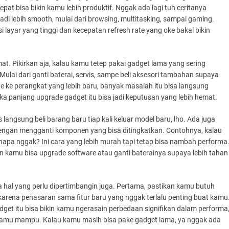
at bisa bikin kamu lebih produktif. Nggak ada lagi tuh ceritanya
adi lebih smooth, mulai dari browsing, multitasking, sampai gaming.
 layar yang tinggi dan kecepatan refresh rate yang oke bakal bikin
t. Pikirkan aja, kalau kamu tetep pakai gadget lama yang sering
Mulai dari ganti baterai, servis, sampe beli aksesori tambahan supaya
 ke perangkat yang lebih baru, banyak masalah itu bisa langsung
ka panjang upgrade gadget itu bisa jadi keputusan yang lebih hemat.
angsung beli barang baru tiap kali keluar model baru, lho. Ada juga
dengan mengganti komponen yang bisa ditingkatkan. Contohnya, kalau
napa nggak? Ini cara yang lebih murah tapi tetap bisa nambah performa
n kamu bisa upgrade software atau ganti baterainya supaya lebih tahan
 hal yang perlu dipertimbangin juga. Pertama, pastikan kamu butuh
arena penasaran sama fitur baru yang nggak terlalu penting buat kamu
et itu bisa bikin kamu ngerasain perbedaan signifikan dalam performa
g kamu mampu. Kalau kamu masih bisa pake gadget lama, ya nggak ada