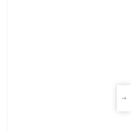
.
.
,