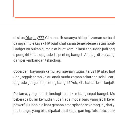
di situs
Okeplay777
Gimana sih rasanya hidup di zaman serba dig
paling simple kayak HP buat chat sama temen-temen atau nonton
Gadget itu bukan cuma alat buat komunikasi, tapi udah jadi bag
dipungkiri kalau upgrade itu penting banget. Apalagi di era yan
dari perkembangan teknologi.
Coba deh, bayangin kamu lagi ngerjain tugas, terus HP atau lapt
Jadi, nggak heran kalau anak muda zaman sekarang selalu cari
upgrade gadget itu penting banget? Yuk, kita bahas lebih lanjut!
Pertama, yang pasti teknologi itu berkembang cepat banget. M
beberapa bulan kemudian udah ada model baru yang lebih keren. 
powerful. Coba aja lihat gimana smartphone sekarang ini, dari
multifungsi yang bisa dipakai buat kerja, gaming, foto-foto, ba