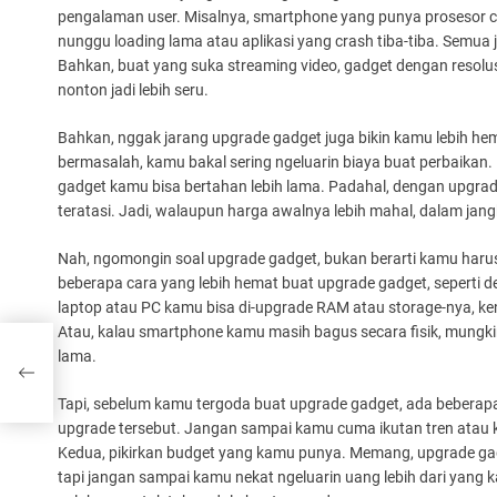
pengalaman user. Misalnya, smartphone yang punya prosesor cep
nunggu loading lama atau aplikasi yang crash tiba-tiba. Semua j
Bahkan, buat yang suka streaming video, gadget dengan resolusi
nonton jadi lebih seru.
Bahkan, nggak jarang upgrade gadget juga bikin kamu lebih hema
bermasalah, kamu bakal sering ngeluarin biaya buat perbaikan. 
gadget kamu bisa bertahan lebih lama. Padahal, dengan upgrade
teratasi. Jadi, walaupun harga awalnya lebih mahal, dalam jang
Nah, ngomongin soal upgrade gadget, bukan berarti kamu harus l
beberapa cara yang lebih hemat buat upgrade gadget, seperti 
laptop atau PC kamu bisa di-upgrade RAM atau storage-nya, ke
Atau, kalau smartphone kamu masih bagus secara fisik, mungki
lama.
Tapi, sebelum kamu tergoda buat upgrade gadget, ada beberapa
upgrade tersebut. Jangan sampai kamu cuma ikutan tren atau k
Kedua, pikirkan budget yang kamu punya. Memang, upgrade gadg
tapi jangan sampai kamu nekat ngeluarin uang lebih dari yan