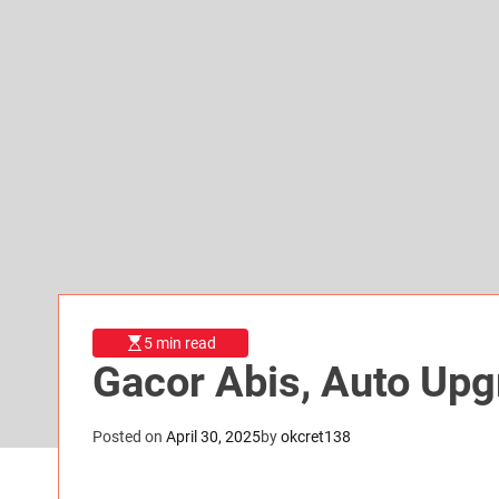
5 min read
Gacor Abis, Auto Up
Posted on
April 30, 2025
by
okcret138