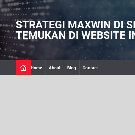
S
k
i
STRATEGI MAXWIN DI S
p
t
TEMUKAN DI WEBSITE IN
o
c
o
n
t
Home
About
Blog
Contact
e
n
t