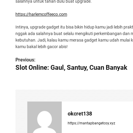
salahnya untuk tahan dulu buat upgrade.
https://harlemcoffeeco.com
Intinya, upgrade gadget itu bisa bikin hidup kamu jadi lebih pr
nggak ada salahnya buat selalu mengikuti perkembangan dan
kebutuhan. Jadi, kalau kamu merasa gadget kamu udah mulai k
kamu bakal lebih gacor abis!
Previous:
P
Slot Online: Gaul, Santuy, Cuan Banyak
o
s
t
n
okcret138
a
https://mantapbangetcoy.xyz
v