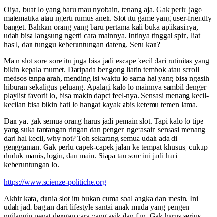
Oiya, buat lo yang baru mau nyobain, tenang aja. Gak perlu jago
matematika atau ngerti rumus aneh. Slot itu game yang user-friendly
banget. Bahkan orang yang baru pertama kali buka aplikasinya,
udah bisa langsung ngerti cara mainnya. Intinya tinggal spin, liat
hasil, dan tunggu keberuntungan dateng. Seru kan?
Main slot sore-sore itu juga bisa jadi escape kecil dari rutinitas yang
bikin kepala mumet. Daripada bengong liatin tembok atau scroll
medsos tanpa arah, mending isi waktu lo sama hal yang bisa ngasih
hiburan sekaligus peluang. Apalagi kalo lo mainnya sambil denger
playlist favorit lo, bisa makin dapet feel-nya. Sensasi menang kecil-
kecilan bisa bikin hati lo hangat kayak abis ketemu temen lama.
Dan ya, gak semua orang harus jadi pemain slot. Tapi kalo lo tipe
yang suka tantangan ringan dan pengen ngerasain sensasi menang
dari hal kecil, why not? Toh sekarang semua udah ada di
genggaman. Gak perlu capek-capek jalan ke tempat khusus, cukup
duduk manis, login, dan main. Siapa tau sore ini jadi hari
keberuntungan lo.
https://www.scienze-politiche.org
Akhir kata, dunia slot itu bukan cuma soal angka dan mesin. Ini
udah jadi bagian dari lifestyle santai anak muda yang pengen
ngilangin penat dengan cara yang asik dan fun. Gak harus serius,