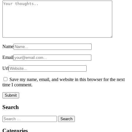
Name
Email
Url
Save my name, email, and website in this browser for the next
time I comment.
Search
Search
for:
Categories