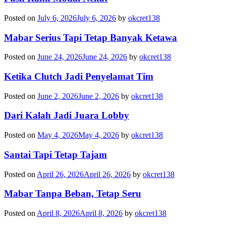
Posted on
July 6, 2026
July 6, 2026
by
okcret138
Mabar Serius Tapi Tetap Banyak Ketawa
Posted on
June 24, 2026
June 24, 2026
by
okcret138
Ketika Clutch Jadi Penyelamat Tim
Posted on
June 2, 2026
June 2, 2026
by
okcret138
Dari Kalah Jadi Juara Lobby
Posted on
May 4, 2026
May 4, 2026
by
okcret138
Santai Tapi Tetap Tajam
Posted on
April 26, 2026
April 26, 2026
by
okcret138
Mabar Tanpa Beban, Tetap Seru
Posted on
April 8, 2026
April 8, 2026
by
okcret138