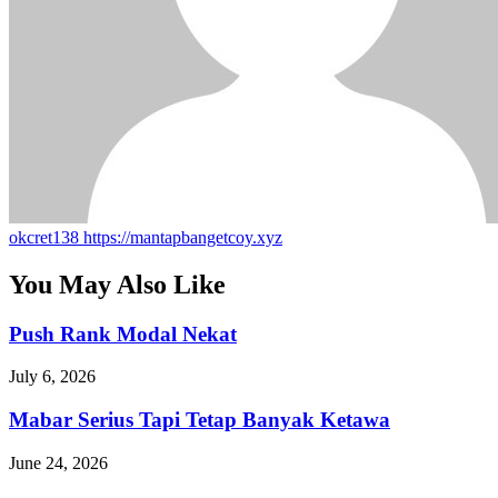
okcret138
https://mantapbangetcoy.xyz
You May Also Like
Push Rank Modal Nekat
July 6, 2026
Mabar Serius Tapi Tetap Banyak Ketawa
June 24, 2026