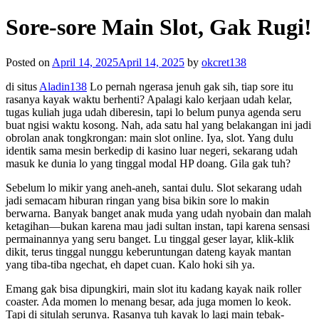
Sore-sore Main Slot, Gak Rugi!
Posted on
April 14, 2025
April 14, 2025
by
okcret138
di situs
Aladin138
Lo pernah ngerasa jenuh gak sih, tiap sore itu
rasanya kayak waktu berhenti? Apalagi kalo kerjaan udah kelar,
tugas kuliah juga udah diberesin, tapi lo belum punya agenda seru
buat ngisi waktu kosong. Nah, ada satu hal yang belakangan ini jadi
obrolan anak tongkrongan: main slot online. Iya, slot. Yang dulu
identik sama mesin berkedip di kasino luar negeri, sekarang udah
masuk ke dunia lo yang tinggal modal HP doang. Gila gak tuh?
Sebelum lo mikir yang aneh-aneh, santai dulu. Slot sekarang udah
jadi semacam hiburan ringan yang bisa bikin sore lo makin
berwarna. Banyak banget anak muda yang udah nyobain dan malah
ketagihan—bukan karena mau jadi sultan instan, tapi karena sensasi
permainannya yang seru banget. Lu tinggal geser layar, klik-klik
dikit, terus tinggal nunggu keberuntungan dateng kayak mantan
yang tiba-tiba ngechat, eh dapet cuan. Kalo hoki sih ya.
Emang gak bisa dipungkiri, main slot itu kadang kayak naik roller
coaster. Ada momen lo menang besar, ada juga momen lo keok.
Tapi di situlah serunya. Rasanya tuh kayak lo lagi main tebak-