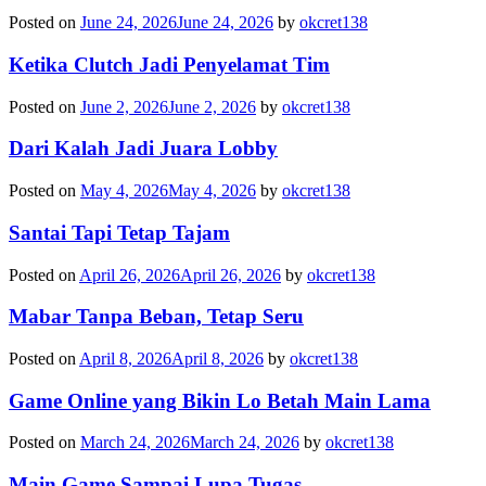
Posted on
June 24, 2026
June 24, 2026
by
okcret138
Ketika Clutch Jadi Penyelamat Tim
Posted on
June 2, 2026
June 2, 2026
by
okcret138
Dari Kalah Jadi Juara Lobby
Posted on
May 4, 2026
May 4, 2026
by
okcret138
Santai Tapi Tetap Tajam
Posted on
April 26, 2026
April 26, 2026
by
okcret138
Mabar Tanpa Beban, Tetap Seru
Posted on
April 8, 2026
April 8, 2026
by
okcret138
Game Online yang Bikin Lo Betah Main Lama
Posted on
March 24, 2026
March 24, 2026
by
okcret138
Main Game Sampai Lupa Tugas