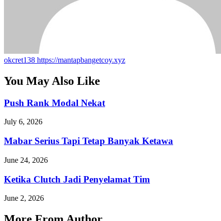
okcret138
https://mantapbangetcoy.xyz
You May Also Like
Push Rank Modal Nekat
July 6, 2026
Mabar Serius Tapi Tetap Banyak Ketawa
June 24, 2026
Ketika Clutch Jadi Penyelamat Tim
June 2, 2026
More From Author