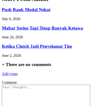
Push Rank Modal Nekat
July 6, 2026
Mabar Serius Tapi Tetap Banyak Ketawa
June 24, 2026
Ketika Clutch Jadi Penyelamat Tim
June 2, 2026
+
There are no comments
Add yours
Comment