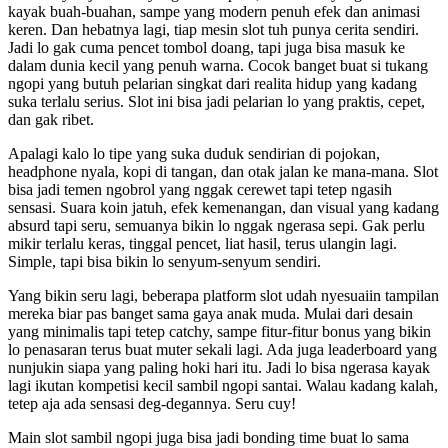
kayak buah-buahan, sampe yang modern penuh efek dan animasi
keren. Dan hebatnya lagi, tiap mesin slot tuh punya cerita sendiri.
Jadi lo gak cuma pencet tombol doang, tapi juga bisa masuk ke
dalam dunia kecil yang penuh warna. Cocok banget buat si tukang
ngopi yang butuh pelarian singkat dari realita hidup yang kadang
suka terlalu serius. Slot ini bisa jadi pelarian lo yang praktis, cepet,
dan gak ribet.
Apalagi kalo lo tipe yang suka duduk sendirian di pojokan,
headphone nyala, kopi di tangan, dan otak jalan ke mana-mana. Slot
bisa jadi temen ngobrol yang nggak cerewet tapi tetep ngasih
sensasi. Suara koin jatuh, efek kemenangan, dan visual yang kadang
absurd tapi seru, semuanya bikin lo nggak ngerasa sepi. Gak perlu
mikir terlalu keras, tinggal pencet, liat hasil, terus ulangin lagi.
Simple, tapi bisa bikin lo senyum-senyum sendiri.
Yang bikin seru lagi, beberapa platform slot udah nyesuaiin tampilan
mereka biar pas banget sama gaya anak muda. Mulai dari desain
yang minimalis tapi tetep catchy, sampe fitur-fitur bonus yang bikin
lo penasaran terus buat muter sekali lagi. Ada juga leaderboard yang
nunjukin siapa yang paling hoki hari itu. Jadi lo bisa ngerasa kayak
lagi ikutan kompetisi kecil sambil ngopi santai. Walau kadang kalah,
tetep aja ada sensasi deg-degannya. Seru cuy!
Main slot sambil ngopi juga bisa jadi bonding time buat lo sama