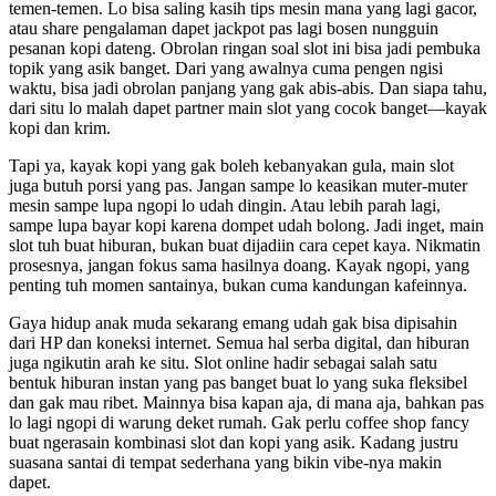
temen-temen. Lo bisa saling kasih tips mesin mana yang lagi gacor,
atau share pengalaman dapet jackpot pas lagi bosen nungguin
pesanan kopi dateng. Obrolan ringan soal slot ini bisa jadi pembuka
topik yang asik banget. Dari yang awalnya cuma pengen ngisi
waktu, bisa jadi obrolan panjang yang gak abis-abis. Dan siapa tahu,
dari situ lo malah dapet partner main slot yang cocok banget—kayak
kopi dan krim.
Tapi ya, kayak kopi yang gak boleh kebanyakan gula, main slot
juga butuh porsi yang pas. Jangan sampe lo keasikan muter-muter
mesin sampe lupa ngopi lo udah dingin. Atau lebih parah lagi,
sampe lupa bayar kopi karena dompet udah bolong. Jadi inget, main
slot tuh buat hiburan, bukan buat dijadiin cara cepet kaya. Nikmatin
prosesnya, jangan fokus sama hasilnya doang. Kayak ngopi, yang
penting tuh momen santainya, bukan cuma kandungan kafeinnya.
Gaya hidup anak muda sekarang emang udah gak bisa dipisahin
dari HP dan koneksi internet. Semua hal serba digital, dan hiburan
juga ngikutin arah ke situ. Slot online hadir sebagai salah satu
bentuk hiburan instan yang pas banget buat lo yang suka fleksibel
dan gak mau ribet. Mainnya bisa kapan aja, di mana aja, bahkan pas
lo lagi ngopi di warung deket rumah. Gak perlu coffee shop fancy
buat ngerasain kombinasi slot dan kopi yang asik. Kadang justru
suasana santai di tempat sederhana yang bikin vibe-nya makin
dapet.