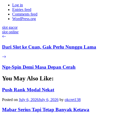
Log in
Entries feed
Comments feed
WordPress.org
slot gacor
slot online
Dari Slot ke Cuan, Gak Perlu Nunggu Lama
Nge-Spin Demi Masa Depan Cerah
You May Also Like:
Push Rank Modal Nekat
Posted on
July 6, 2026
July 6, 2026
by
okcret138
Mabar Serius Tapi Tetap Banyak Ketawa