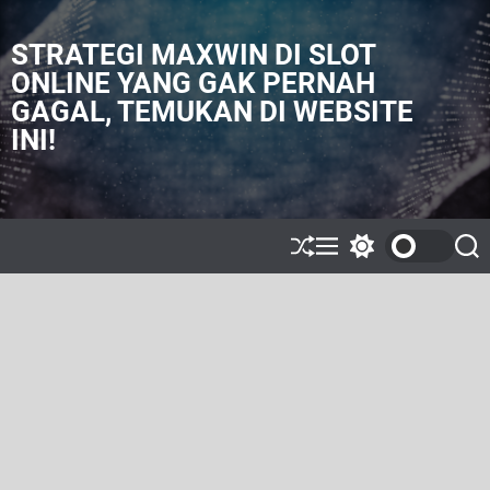
S
k
STRATEGI MAXWIN DI SLOT
i
ONLINE YANG GAK PERNAH
p
GAGAL, TEMUKAN DI WEBSITE
t
o
INI!
c
o
n
t
e
S
M
S
S
h
e
w
e
n
u
n
i
a
t
ff
u
t
r
l
c
c
e
h
h
c
o
l
o
r
m
o