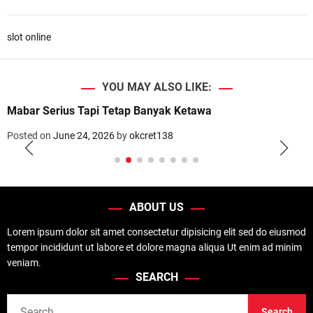
slot online
YOU MAY ALSO LIKE:
Mabar Serius Tapi Tetap Banyak Ketawa
Posted on
June 24, 2026
by
okcret138
ABOUT US
Lorem ipsum dolor sit amet consectetur dipisicing elit sed do eiusmod
tempor incididunt ut labore et dolore magna aliqua Ut enim ad minim
veniam.
SEARCH
S