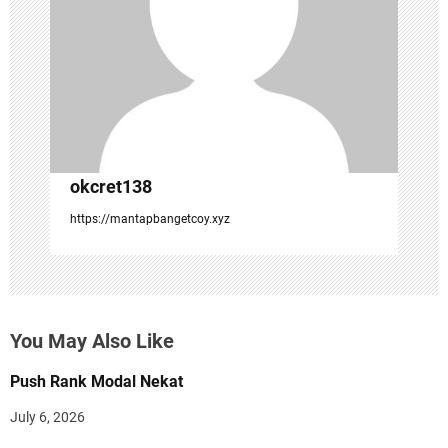
a
t
i
o
n
okcret138
https://mantapbangetcoy.xyz
You May Also Like
Push Rank Modal Nekat
July 6, 2026