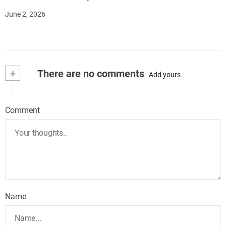
June 2, 2026
+
There are no comments
Add yours
Comment
Name