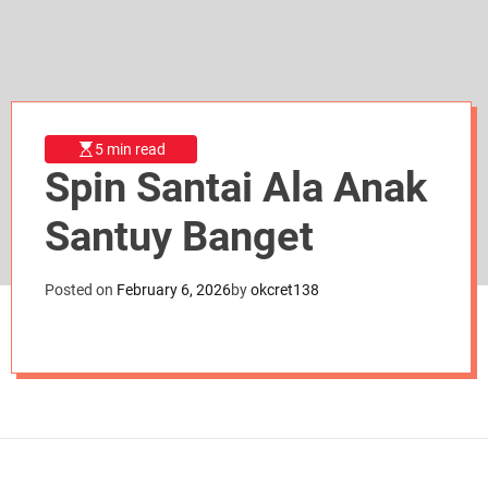
d
e
5 min read
Spin Santai Ala Anak
Santuy Banget
Posted on
February 6, 2026
by
okcret138