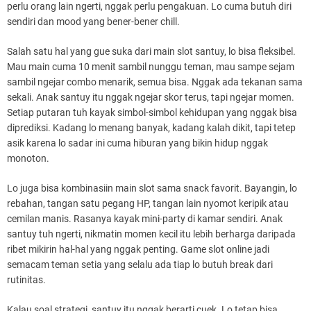
perlu orang lain ngerti, nggak perlu pengakuan. Lo cuma butuh diri
sendiri dan mood yang bener-bener chill.
Salah satu hal yang gue suka dari main slot santuy, lo bisa fleksibel.
Mau main cuma 10 menit sambil nunggu teman, mau sampe sejam
sambil ngejar combo menarik, semua bisa. Nggak ada tekanan sama
sekali. Anak santuy itu nggak ngejar skor terus, tapi ngejar momen.
Setiap putaran tuh kayak simbol-simbol kehidupan yang nggak bisa
diprediksi. Kadang lo menang banyak, kadang kalah dikit, tapi tetep
asik karena lo sadar ini cuma hiburan yang bikin hidup nggak
monoton.
Lo juga bisa kombinasiin main slot sama snack favorit. Bayangin, lo
rebahan, tangan satu pegang HP, tangan lain nyomot keripik atau
cemilan manis. Rasanya kayak mini-party di kamar sendiri. Anak
santuy tuh ngerti, nikmatin momen kecil itu lebih berharga daripada
ribet mikirin hal-hal yang nggak penting. Game slot online jadi
semacam teman setia yang selalu ada tiap lo butuh break dari
rutinitas.
Kalau soal strategi, santuy itu nggak berarti cuek. Lo tetap bisa