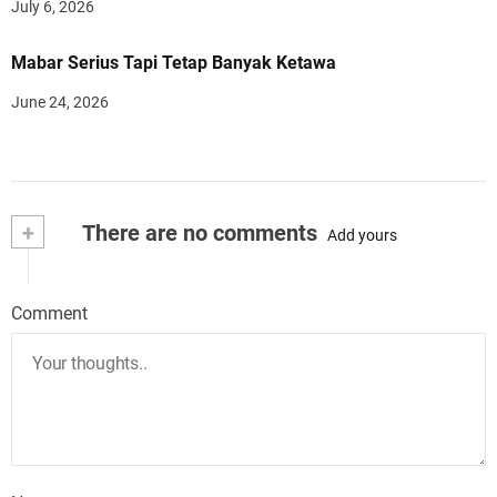
July 6, 2026
Mabar Serius Tapi Tetap Banyak Ketawa
June 24, 2026
+
There are no comments
Add yours
Comment