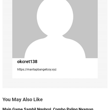
a
t
i
o
n
okcret138
https://mantapbangetcoy.xyz
You May Also Like
Main Game Sambil Ngobrol, Combo Paling Nyaman