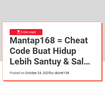
d
e
3 min read
Mantap168 = Cheat
Code Buat Hidup
Lebih Santuy & Saldo
Lebih Tebel!
Posted on
October 24, 2025
by
okcret138