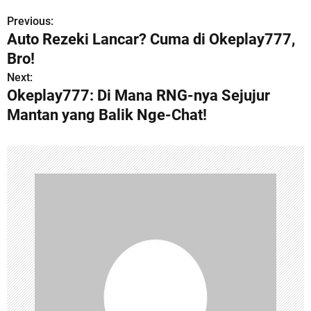
Previous:
P
Auto Rezeki Lancar? Cuma di Okeplay777,
o
Bro!
s
Next:
Okeplay777: Di Mana RNG-nya Sejujur
t
Mantan yang Balik Nge-Chat!
n
a
v
i
g
a
t