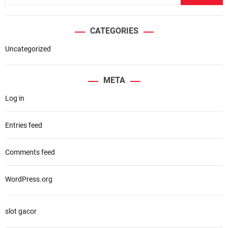
a
r
CATEGORIES
c
h
Uncategorized
f
o
META
r
Log in
:
Entries feed
Comments feed
WordPress.org
slot gacor