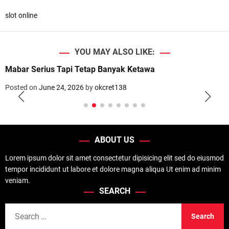
slot online
YOU MAY ALSO LIKE:
Mabar Serius Tapi Tetap Banyak Ketawa
Posted on
June 24, 2026
by
okcret138
ABOUT US
Lorem ipsum dolor sit amet consectetur dipisicing elit sed do eiusmod
tempor incididunt ut labore et dolore magna aliqua Ut enim ad minim
veniam.
SEARCH
S
e