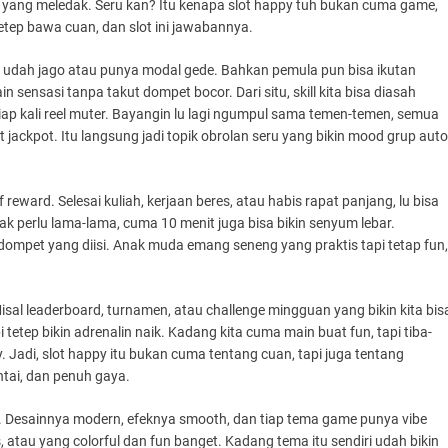
u yang meledak. Seru kan? Itu kenapa slot happy tuh bukan cuma game,
tetep bawa cuan, dan slot ini jawabannya.
ng udah jago atau punya modal gede. Bahkan pemula pun bisa ikutan
 sensasi tanpa takut dompet bocor. Dari situ, skill kita bisa diasah
iap kali reel muter. Bayangin lu lagi ngumpul sama temen-temen, semua
et jackpot. Itu langsung jadi topik obrolan seru yang bikin mood grup auto
f reward. Selesai kuliah, kerjaan beres, atau habis rapat panjang, lu bisa
ak perlu lama-lama, cuma 10 menit juga bisa bikin senyum lebar.
ni dompet yang diisi. Anak muda emang seneng yang praktis tapi tetap fun,
. Misal leaderboard, turnamen, atau challenge mingguan yang bikin kita bis
i tetep bikin adrenalin naik. Kadang kita cuma main buat fun, tapi tiba-
Jadi, slot happy itu bukan cuma tentang cuan, tapi juga tentang
ntai, dan penuh gaya.
t. Desainnya modern, efeknya smooth, dan tiap tema game punya vibe
, atau yang colorful dan fun banget. Kadang tema itu sendiri udah bikin