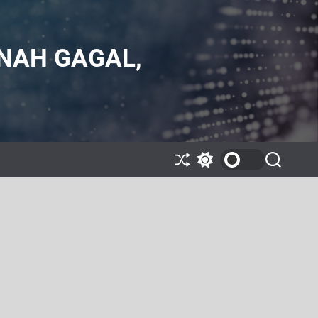
RNAH GAGAL,
S
S
S
h
w
e
u
i
a
ff
t
r
l
c
c
e
h
h
c
o
l
o
r
m
o