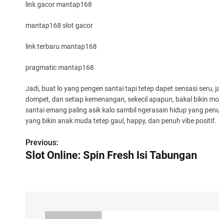
link gacor mantap168
mantap168 slot gacor
link terbaru mantap168
pragmatic mantap168
Jadi, buat lo yang pengen santai tapi tetep dapet sensasi seru,
dompet, dan setiap kemenangan, sekecil apapun, bakal bikin mood
santai emang paling asik kalo sambil ngerasain hidup yang pen
yang bikin anak muda tetep gaul, happy, dan penuh vibe positif.
Previous:
P
Slot Online: Spin Fresh Isi Tabungan
o
s
t