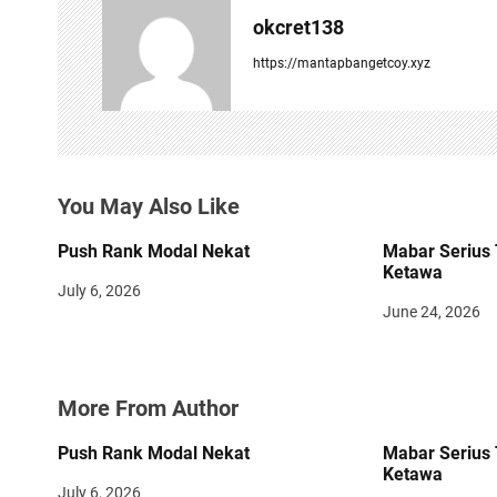
n
okcret138
a
https://mantapbangetcoy.xyz
v
i
g
You May Also Like
a
t
Push Rank Modal Nekat
Mabar Serius 
Ketawa
i
July 6, 2026
June 24, 2026
o
n
More From Author
Push Rank Modal Nekat
Mabar Serius 
Ketawa
July 6, 2026