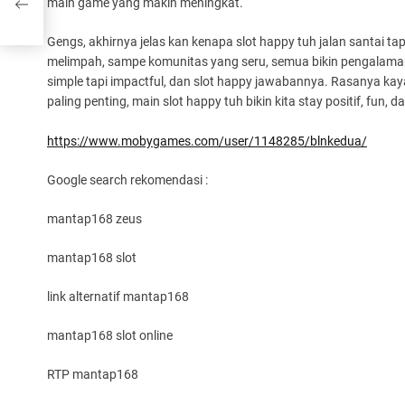
main game yang makin meningkat.
Gengs, akhirnya jelas kan kenapa slot happy tuh jalan santai tapi
melimpah, sampe komunitas yang seru, semua bikin pengalama
simple tapi impactful, dan slot happy jawabannya. Rasanya kayak
paling penting, main slot happy tuh bikin kita stay positif, fun, d
https://www.mobygames.com/user/1148285/blnkedua/
Google search rekomendasi :
mantap168 zeus
mantap168 slot
link alternatif mantap168
mantap168 slot online
RTP mantap168