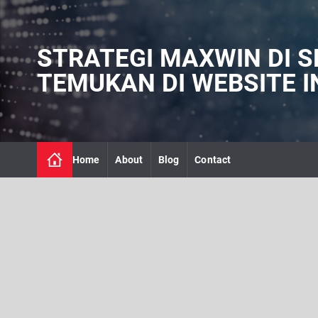
S
k
i
STRATEGI MAXWIN DI S
p
t
TEMUKAN DI WEBSITE IN
o
c
o
n
t
Home
About
Blog
Contact
e
n
t