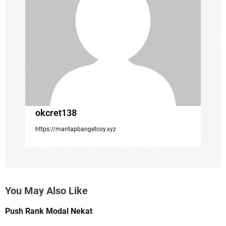
g
a
t
i
o
n
okcret138
https://mantapbangetcoy.xyz
You May Also Like
Push Rank Modal Nekat