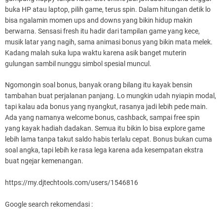
buka HP atau laptop, pilih game, terus spin. Dalam hitungan detik lo
bisa ngalamin momen ups and downs yang bikin hidup makin
berwarna. Sensasi fresh itu hadir dari tampilan game yang kece,
musik latar yang nagih, sama animasi bonus yang bikin mata melek.
Kadang malah suka lupa waktu karena asik banget muterin
gulungan sambil nunggu simbol spesial muncul.
Ngomongin soal bonus, banyak orang bilang itu kayak bensin
tambahan buat perjalanan panjang. Lo mungkin udah nyiapin modal,
tapi kalau ada bonus yang nyangkut, rasanya jadi lebih pede main.
Ada yang namanya welcome bonus, cashback, sampai free spin
yang kayak hadiah dadakan. Semua itu bikin lo bisa explore game
lebih lama tanpa takut saldo habis terlalu cepat. Bonus bukan cuma
soal angka, tapi lebih ke rasa lega karena ada kesempatan ekstra
buat ngejar kemenangan.
https://my.djtechtools.com/users/1546816
Google search rekomendasi :