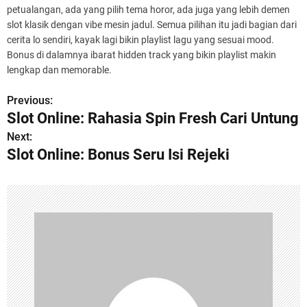
petualangan, ada yang pilih tema horor, ada juga yang lebih demen
slot klasik dengan vibe mesin jadul. Semua pilihan itu jadi bagian dari
cerita lo sendiri, kayak lagi bikin playlist lagu yang sesuai mood.
Bonus di dalamnya ibarat hidden track yang bikin playlist makin
lengkap dan memorable.
Previous:
P
Slot Online: Rahasia Spin Fresh Cari Untung
o
Next:
Slot Online: Bonus Seru Isi Rejeki
s
t
n
a
v
i