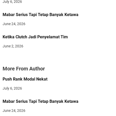
July 6, 2026
Mabar Serius Tapi Tetap Banyak Ketawa
June 24, 2026
Ketika Clutch Jadi Penyelamat Tim
June 2, 2026
More From Author
Push Rank Modal Nekat
July 6, 2026
Mabar Serius Tapi Tetap Banyak Ketawa
June 24, 2026