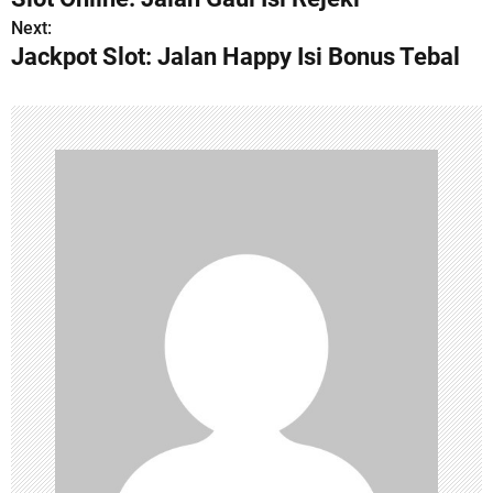
o
Next:
Jackpot Slot: Jalan Happy Isi Bonus Tebal
s
t
n
a
v
i
g
a
t
i
o