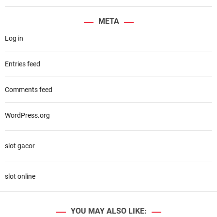
f
o
META
r
Log in
:
Entries feed
Comments feed
WordPress.org
slot gacor
slot online
YOU MAY ALSO LIKE: