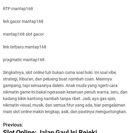
RTP mantap168
link gacor mantap168
mantap168 slot gacor
link terbaru mantap168
pragmatic mantap168
Singkatnya, slot online tuh bukan cuma soal hoki. Ini soal vibe,
strategi, hiburan, dan peluang buat nambah cuan. Mainnya
gampang, tapi sensasinya dalem. Anak muda yang ngerti cara
nikmatin game ini bakal ngerasain keseruan penuh warna, seru, dan
kadang bikin kantong nambah tanpa ribet. Jadi, ayo gas spin,
nikmatin visual, musik, dan semua fitur yang ada, biar pengalaman
main slot online makin lengkap, asik, dan pastinya menguntungkan.
Previous:
P
Slot Online: Jalan Gaul Isi Rejeki