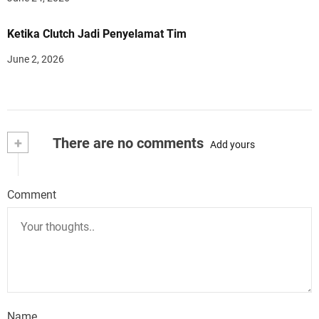
Ketika Clutch Jadi Penyelamat Tim
June 2, 2026
+
There are no comments
Add yours
Comment
Name