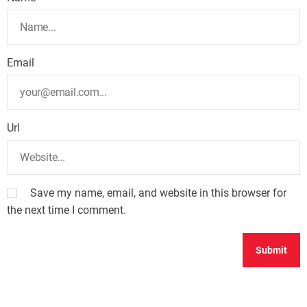
Email
Url
Save my name, email, and website in this browser for
the next time I comment.