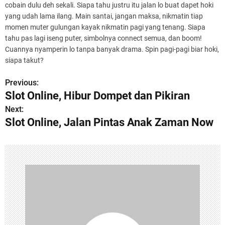
cobain dulu deh sekali. Siapa tahu justru itu jalan lo buat dapet hoki
yang udah lama ilang. Main santai, jangan maksa, nikmatin tiap
momen muter gulungan kayak nikmatin pagi yang tenang. Siapa
tahu pas lagi iseng puter, simbolnya connect semua, dan boom!
Cuannya nyamperin lo tanpa banyak drama. Spin pagi-pagi biar hoki,
siapa takut?
Previous:
P
Slot Online, Hibur Dompet dan Pikiran
o
Next:
Slot Online, Jalan Pintas Anak Zaman Now
s
t
n
a
v
i