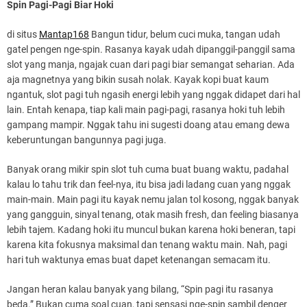
Spin Pagi-Pagi Biar Hoki
di situs
Mantap168
Bangun tidur, belum cuci muka, tangan udah
gatel pengen nge-spin. Rasanya kayak udah dipanggil-panggil sama
slot yang manja, ngajak cuan dari pagi biar semangat seharian. Ada
aja magnetnya yang bikin susah nolak. Kayak kopi buat kaum
ngantuk, slot pagi tuh ngasih energi lebih yang nggak didapet dari hal
lain. Entah kenapa, tiap kali main pagi-pagi, rasanya hoki tuh lebih
gampang mampir. Nggak tahu ini sugesti doang atau emang dewa
keberuntungan bangunnya pagi juga.
Banyak orang mikir spin slot tuh cuma buat buang waktu, padahal
kalau lo tahu trik dan feel-nya, itu bisa jadi ladang cuan yang nggak
main-main. Main pagi itu kayak nemu jalan tol kosong, nggak banyak
yang gangguin, sinyal tenang, otak masih fresh, dan feeling biasanya
lebih tajem. Kadang hoki itu muncul bukan karena hoki beneran, tapi
karena kita fokusnya maksimal dan tenang waktu main. Nah, pagi
hari tuh waktunya emas buat dapet ketenangan semacam itu.
Jangan heran kalau banyak yang bilang, “Spin pagi itu rasanya
beda.” Bukan cuma soal cuan, tapi sensasi nge-spin sambil denger