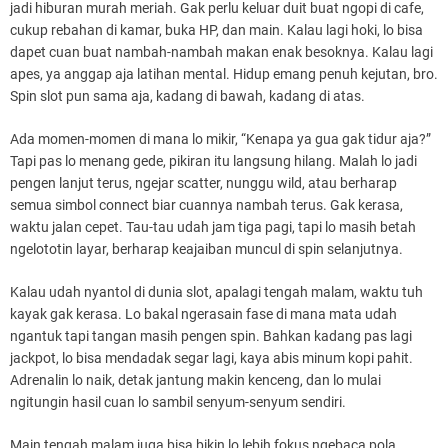
jadi hiburan murah meriah. Gak perlu keluar duit buat ngopi di cafe,
cukup rebahan di kamar, buka HP, dan main. Kalau lagi hoki, lo bisa
dapet cuan buat nambah-nambah makan enak besoknya. Kalau lagi
apes, ya anggap aja latihan mental. Hidup emang penuh kejutan, bro.
Spin slot pun sama aja, kadang di bawah, kadang di atas.
Ada momen-momen di mana lo mikir, “Kenapa ya gua gak tidur aja?”
Tapi pas lo menang gede, pikiran itu langsung hilang. Malah lo jadi
pengen lanjut terus, ngejar scatter, nunggu wild, atau berharap
semua simbol connect biar cuannya nambah terus. Gak kerasa,
waktu jalan cepet. Tau-tau udah jam tiga pagi, tapi lo masih betah
ngelototin layar, berharap keajaiban muncul di spin selanjutnya.
Kalau udah nyantol di dunia slot, apalagi tengah malam, waktu tuh
kayak gak kerasa. Lo bakal ngerasain fase di mana mata udah
ngantuk tapi tangan masih pengen spin. Bahkan kadang pas lagi
jackpot, lo bisa mendadak segar lagi, kaya abis minum kopi pahit.
Adrenalin lo naik, detak jantung makin kenceng, dan lo mulai
ngitungin hasil cuan lo sambil senyum-senyum sendiri.
Main tengah malam juga bisa bikin lo lebih fokus ngebaca pola.