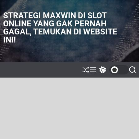
S
k
STRATEGI MAXWIN DI SLOT
i
ONLINE YANG GAK PERNAH
p
GAGAL, TEMUKAN DI WEBSITE
t
o
INI!
c
o
n
t
e
S
M
S
S
h
e
w
e
n
u
n
i
a
t
ff
u
t
r
l
c
c
e
h
h
c
o
l
o
r
m
o