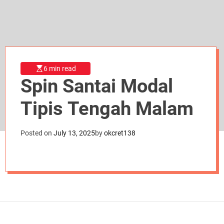
d
e
6 min read
Spin Santai Modal
Tipis Tengah Malam
Posted on
July 13, 2025
by
okcret138