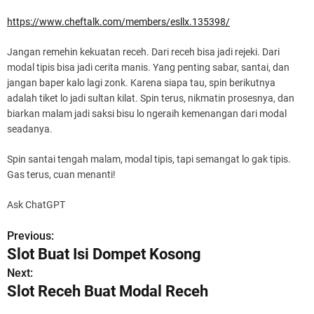
https://www.cheftalk.com/members/esllx.135398/
Jangan remehin kekuatan receh. Dari receh bisa jadi rejeki. Dari
modal tipis bisa jadi cerita manis. Yang penting sabar, santai, dan
jangan baper kalo lagi zonk. Karena siapa tau, spin berikutnya
adalah tiket lo jadi sultan kilat. Spin terus, nikmatin prosesnya, dan
biarkan malam jadi saksi bisu lo ngeraih kemenangan dari modal
seadanya.
Spin santai tengah malam, modal tipis, tapi semangat lo gak tipis.
Gas terus, cuan menanti!
Ask ChatGPT
Previous:
P
Slot Buat Isi Dompet Kosong
o
Next:
Slot Receh Buat Modal Receh
s