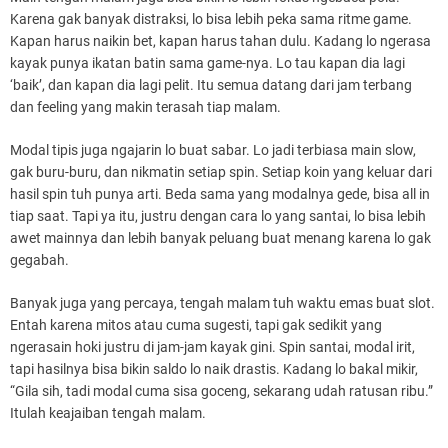
Karena gak banyak distraksi, lo bisa lebih peka sama ritme game.
Kapan harus naikin bet, kapan harus tahan dulu. Kadang lo ngerasa
kayak punya ikatan batin sama game-nya. Lo tau kapan dia lagi
‘baik’, dan kapan dia lagi pelit. Itu semua datang dari jam terbang
dan feeling yang makin terasah tiap malam.
Modal tipis juga ngajarin lo buat sabar. Lo jadi terbiasa main slow,
gak buru-buru, dan nikmatin setiap spin. Setiap koin yang keluar dari
hasil spin tuh punya arti. Beda sama yang modalnya gede, bisa all in
tiap saat. Tapi ya itu, justru dengan cara lo yang santai, lo bisa lebih
awet mainnya dan lebih banyak peluang buat menang karena lo gak
gegabah.
Banyak juga yang percaya, tengah malam tuh waktu emas buat slot.
Entah karena mitos atau cuma sugesti, tapi gak sedikit yang
ngerasain hoki justru di jam-jam kayak gini. Spin santai, modal irit,
tapi hasilnya bisa bikin saldo lo naik drastis. Kadang lo bakal mikir,
“Gila sih, tadi modal cuma sisa goceng, sekarang udah ratusan ribu.”
Itulah keajaiban tengah malam.