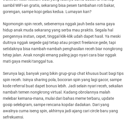
sambil WiFi-an gratis, sekarang bisa pesen tambahan roti bakar,
gorengan, sampe kopi gelas kedua. Lumayan kan?
Ngomongin spin receh, sebenernya nggak jauh beda sama gaya
hidup anak muda sekarang yang serba mau praktis. Segala hal
pengennya instan, cepet, tinggal klik-klik udah dapet hasil. Ya meski
duitnya nggak segede gaji tetap atau project freelance gede, tapi
setidaknya bisa nambah-nambah penghasilan receh biar nongkrong
tetep jalan. Anak nongki emang paling jago nyari cara biar nggak
mati gaya meski tanggal tua.
Serunya lagi, banyak yang bikin grup-grup chat khusus buat bagi tips
spin receh. Isinya sharing pola, bocoran spin yang lagi gacor, sampe
kode referral buat dapet bonus lebih. Jadi selain nyari receh, sekalian
nambah temen nongkrong virtual. Kadang obrolannya malah
melebar kemana-mana, mulai dari bahas meme terbaru, update
gosip selebgram, sampe rencana kopdar dadakan. Dari yang
awalnya cuma iseng spin, akhirnya jadi ajang cari circle baru yang
sefrekuensi.