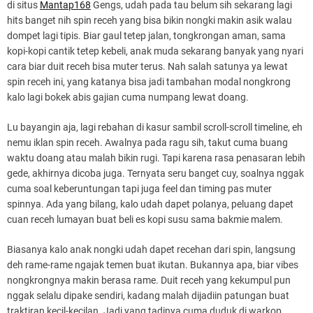
di situs
Mantap168
Gengs, udah pada tau belum sih sekarang lagi
hits banget nih spin receh yang bisa bikin nongki makin asik walau
dompet lagi tipis. Biar gaul tetep jalan, tongkrongan aman, sama
kopi-kopi cantik tetep kebeli, anak muda sekarang banyak yang nyari
cara biar duit receh bisa muter terus. Nah salah satunya ya lewat
spin receh ini, yang katanya bisa jadi tambahan modal nongkrong
kalo lagi bokek abis gajian cuma numpang lewat doang.
Lu bayangin aja, lagi rebahan di kasur sambil scroll-scroll timeline, eh
nemu iklan spin receh. Awalnya pada ragu sih, takut cuma buang
waktu doang atau malah bikin rugi. Tapi karena rasa penasaran lebih
gede, akhirnya dicoba juga. Ternyata seru banget cuy, soalnya nggak
cuma soal keberuntungan tapi juga feel dan timing pas muter
spinnya. Ada yang bilang, kalo udah dapet polanya, peluang dapet
cuan receh lumayan buat beli es kopi susu sama bakmie malem.
Biasanya kalo anak nongki udah dapet recehan dari spin, langsung
deh rame-rame ngajak temen buat ikutan. Bukannya apa, biar vibes
nongkrongnya makin berasa rame. Duit receh yang kekumpul pun
nggak selalu dipake sendiri, kadang malah dijadiin patungan buat
traktiran kecil-kecilan. Jadi yang tadinya cuma duduk di warkop