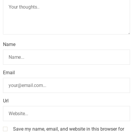
Name
Email
Url
Save my name, email, and website in this browser for