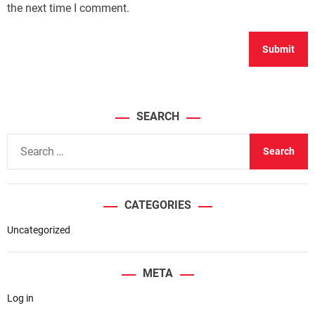
the next time I comment.
SEARCH
S
e
a
r
CATEGORIES
c
h
Uncategorized
f
o
META
r
Log in
: