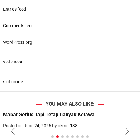
Entries feed
Comments feed
WordPress.org
slot gacor
slot online
YOU MAY ALSO LIKE:
Mabar Serius Tapi Tetap Banyak Ketawa
Posted on
June 24, 2026
by
okcret138