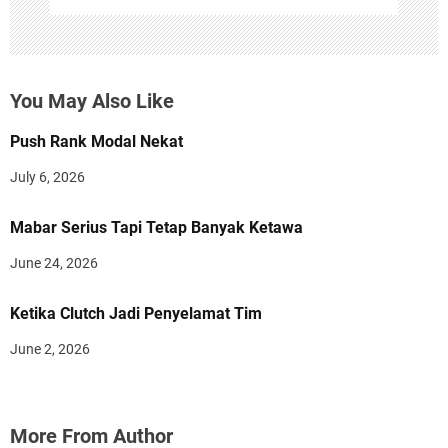
You May Also Like
Push Rank Modal Nekat
July 6, 2026
Mabar Serius Tapi Tetap Banyak Ketawa
June 24, 2026
Ketika Clutch Jadi Penyelamat Tim
June 2, 2026
More From Author