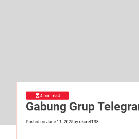
4 min read
Gabung Grup Telegram
Posted on
June 11, 2025
by
okcret138