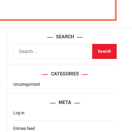
SEARCH
S
e
a
r
CATEGORIES
c
m
h
Uncategorized
f
o
META
r
Log in
:
Entries feed