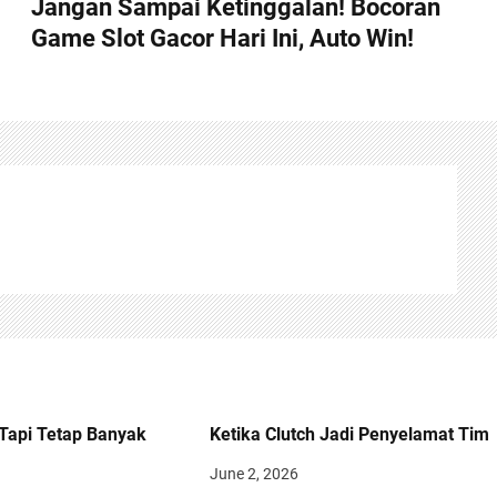
Jangan Sampai Ketinggalan! Bocoran
Game Slot Gacor Hari Ini, Auto Win!
Tapi Tetap Banyak
Ketika Clutch Jadi Penyelamat Tim
June 2, 2026