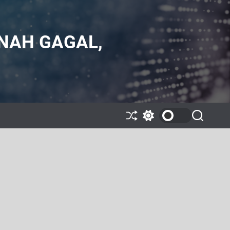
RNAH GAGAL,
S
S
S
h
w
e
u
i
a
ff
t
r
l
c
c
e
h
h
c
o
l
o
r
m
o