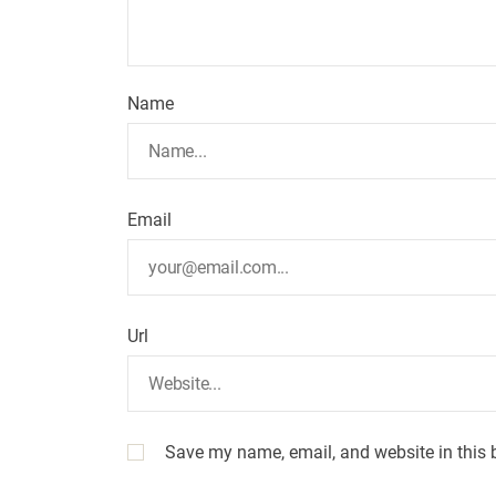
Name
Email
Url
Save my name, email, and website in this 