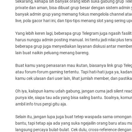
Sekarang, kenapa sih banyak orang lebih suka gabung grup Tel
private dan aman, bisa dibuat grup besar dengan sistem admin ya
banyak admin grup yang memang fokus mengelola channel atau
live, pola gacor hari ini, dan tips-tips menang slot yang sering up
Yang lebih keren lagi, beberapa grup Telegram juga ngasih fasilit
harus nunggu admin posting manual. Ini tentu jadi nilai plus ter
beberapa grup juga menyediakan layanan diskusi antar member
lain buat naikin peluang menang bareng.
Buat kamu yang penasaran mau ikutan, biasanya link grup Telegr
atau forum-forum gaming tertentu. Tapi hati-hati juga ya, kad
kamu cek ulasan dari user lain, lihat jumlah member, dan pastikan
Oh iya, kalopun kamu udah gabung, jangan cuma jadi silent reader
punya ide, siapa tau ada yang bisa saling bantu. Soalnya, kom
ambil info trus pergi gitu aja.
Selain itu, jangan lupa juga buat tetep waspada sama omongan
bantu, tapi tetap aja ada yang suka ngejailin orang baru atau
langsung percaya bulat-bulat. Cek dulu, cross-reference dengan s