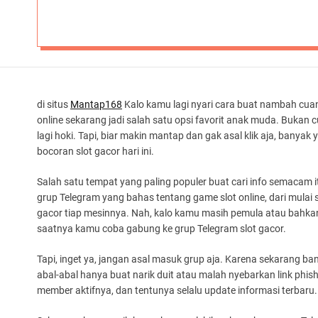
di situs
Mantap168
Kalo kamu lagi nyari cara buat nambah cuan
online sekarang jadi salah satu opsi favorit anak muda. Bukan 
lagi hoki. Tapi, biar makin mantap dan gak asal klik aja, banya
bocoran slot gacor hari ini.
Salah satu tempat yang paling populer buat cari info semacam i
grup Telegram yang bahas tentang game slot online, dari mulai s
gacor tiap mesinnya. Nah, kalo kamu masih pemula atau bahka
saatnya kamu coba gabung ke grup Telegram slot gacor.
Tapi, inget ya, jangan asal masuk grup aja. Karena sekarang
abal-abal hanya buat narik duit atau malah nyebarkan link phis
member aktifnya, dan tentunya selalu update informasi terbaru.