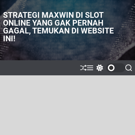
S
k
STRATEGI MAXWIN DI SLOT
i
ONLINE YANG GAK PERNAH
p
GAGAL, TEMUKAN DI WEBSITE
t
o
INI!
c
o
n
t
e
S
M
S
S
h
e
w
e
n
u
n
i
a
t
ff
u
t
r
l
c
c
e
h
h
c
o
l
o
r
m
o