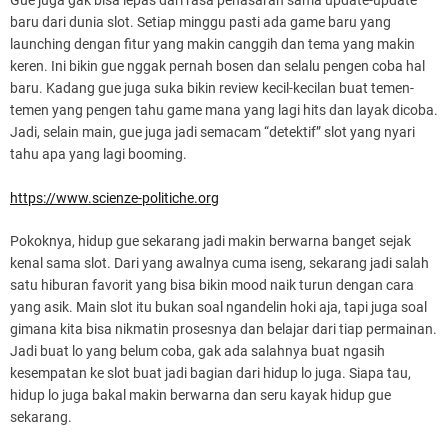
Gue juga gak bisa lepas dari rasa penasaran sama update-update
baru dari dunia slot. Setiap minggu pasti ada game baru yang
launching dengan fitur yang makin canggih dan tema yang makin
keren. Ini bikin gue nggak pernah bosen dan selalu pengen coba hal
baru. Kadang gue juga suka bikin review kecil-kecilan buat temen-
temen yang pengen tahu game mana yang lagi hits dan layak dicoba.
Jadi, selain main, gue juga jadi semacam “detektif” slot yang nyari
tahu apa yang lagi booming.
https://www.scienze-politiche.org
Pokoknya, hidup gue sekarang jadi makin berwarna banget sejak
kenal sama slot. Dari yang awalnya cuma iseng, sekarang jadi salah
satu hiburan favorit yang bisa bikin mood naik turun dengan cara
yang asik. Main slot itu bukan soal ngandelin hoki aja, tapi juga soal
gimana kita bisa nikmatin prosesnya dan belajar dari tiap permainan.
Jadi buat lo yang belum coba, gak ada salahnya buat ngasih
kesempatan ke slot buat jadi bagian dari hidup lo juga. Siapa tau,
hidup lo juga bakal makin berwarna dan seru kayak hidup gue
sekarang.