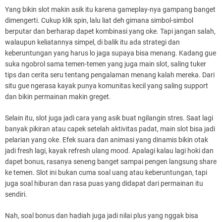
Yang bikin slot makin asik itu karena gameplay-nya gampang banget
dimengerti. Cukup klik spin, lalu liat deh gimana simbol-simbol
berputar dan berharap dapet kombinasi yang oke. Tapi jangan salah,
walaupun keliatannya simpel, di balik itu ada strategi dan
keberuntungan yang harus lo jaga supaya bisa menang. Kadang gue
suka ngobrol sama temen-temen yang juga main slot, saling tuker
tips dan cerita seru tentang pengalaman menang kalah mereka. Dari
situ gue ngerasa kayak punya komunitas kecil yang saling support
dan bikin permainan makin greget.
Selain itu, slot juga jadi cara yang asik buat ngilangin stres. Saat lagi
banyak pikiran atau capek setelah aktivitas padat, main slot bisa jadi
pelarian yang oke. Efek suara dan animasi yang dinamis bikin otak
jadi fresh lagi, kayak refresh ulang mood. Apalagi kalau lagi hoki dan
dapet bonus, rasanya seneng banget sampai pengen langsung share
ke temen. Slot ini bukan cuma soal uang atau keberuntungan, tapi
juga soal hiburan dan rasa puas yang didapat dari permainan itu
sendiri.
Nah, soal bonus dan hadiah juga jadi nilai plus yang nggak bisa