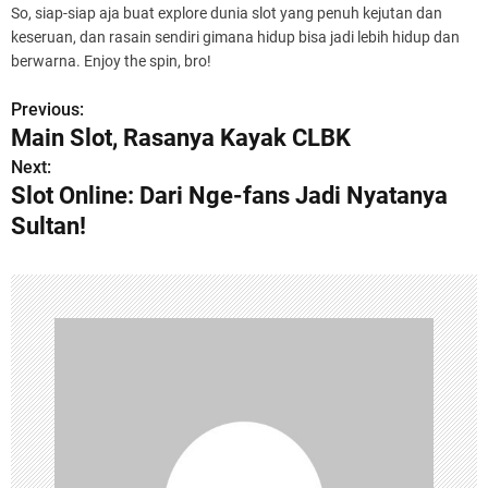
So, siap-siap aja buat explore dunia slot yang penuh kejutan dan
keseruan, dan rasain sendiri gimana hidup bisa jadi lebih hidup dan
berwarna. Enjoy the spin, bro!
Previous:
P
Main Slot, Rasanya Kayak CLBK
o
Next:
Slot Online: Dari Nge-fans Jadi Nyatanya
s
Sultan!
t
n
a
v
i
g