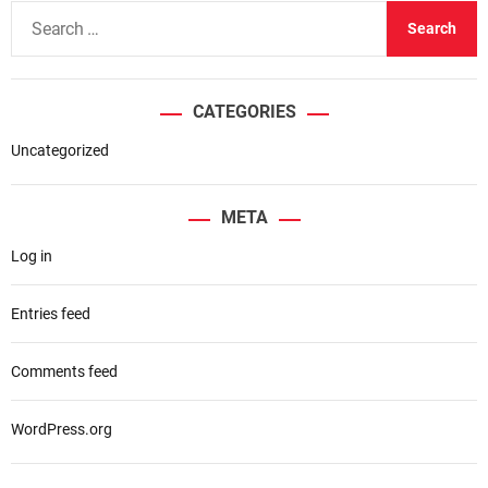
S
e
a
r
CATEGORIES
c
h
Uncategorized
f
o
META
r
Log in
:
Entries feed
Comments feed
WordPress.org