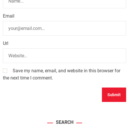
Email
Url
Save my name, email, and website in this browser for
the next time I comment.
SEARCH