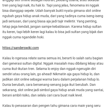
anggap slot online sebagai hiburan, peluang usaha, atau sekadar
tren yang lagi naik, itu hak lo. Tapi yang jelas, fenomena ini nggak
bisa dianggap sepele. Udah banyak bukti nyata gimana slot online
ngubah gaya hidup anak muda, dari yang tadinya cuma iseng-iseng
jadi seriusan, dari yang biasa aja jadi tajir melintir. Yang penting,
tetap jaga kendali, jangan sampe kebablasan. Karena hidup sultan
itu keren, tapi lebih keren lagi kalau lo bisa jadi sultan yang bijak dan
nggak cuma ngandelin hoki.
https://sanderswiki.com
Kalau lo ngerasa relate sama semua ini, berarti lo salah satu bagian
dari generasi sultan digital. Nggak masalah mau dibilang lebay atau
cuma ikut-ikutan tren. Selama lo enjoy dan nggak ngerugiin diri
sendiri atau orang lain, go ahead! Nikmatin aja gaya hidup lo, dan
jadikan slot online sebagai warna baru dalam perjalanan hidup lo.
Dunia berubah, cara bersenang-senang juga ikut berubah. Dan
sekarang, slot online jadi simbol gaya hidup anak muda yang santai,
berani ambil risiko, dan selalu cari cara buat naik level.
Kalau lo penasaran dan pengen tahu gimana cara main yang seru