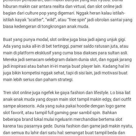
hiburan makin cair antara realita dan virtual, dan slot online jadi
bagian dari culture pop yang digemari. Nggak heran kalau istilah-
istilah kayak “scatter”, “wild”, atau “free spin” jadi obrolan santai yang
biasa kedengeran di tongkrongan anak muda.
Buat yang punya modal, slot online juga bisa jadi ajang unjuk gigi.
Ada yang suka all-in di bet tertinggi, pamer saldo ratusan juta, atau
main di platform eksklusif yang cuma bisa diakses para sultan asli.
Mereka jadi semacam selebgram dalam dunia slot, dan nggak jarang
jadi inspirasi atau bahan iri-iri manja buat player lain. Kadang hal ini
juga bikin kompetisi nggak sehat, tapi di sisi lain, jadi motivasi buat
main lebih serius dan paham strategi.
Tren slot online juga ngefek ke gaya fashion dan lifestyle. Lo bisa liat
anak-anak muda yang doyan main slot tampil makin edgy, dari outfit
sampe aksesoris. Ada yang suka pakai hoodie dengan logo game
slot favorit, atau tampil full gaming gear sambil spin. Bahkan
beberapa brand lokal mulai ngeluarin merchandise bertema slot
karena tau pasarnya gede. Dunia fashion dan game jadi makin nyatu,
dan semua itu lahir dari satu hal: semangat buat tampil beda dan