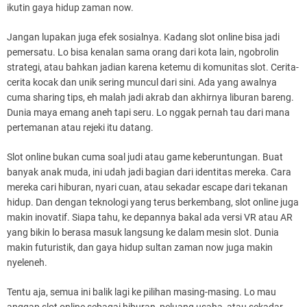
ikutin gaya hidup zaman now.
Jangan lupakan juga efek sosialnya. Kadang slot online bisa jadi
pemersatu. Lo bisa kenalan sama orang dari kota lain, ngobrolin
strategi, atau bahkan jadian karena ketemu di komunitas slot. Cerita-
cerita kocak dan unik sering muncul dari sini. Ada yang awalnya
cuma sharing tips, eh malah jadi akrab dan akhirnya liburan bareng.
Dunia maya emang aneh tapi seru. Lo nggak pernah tau dari mana
pertemanan atau rejeki itu datang.
Slot online bukan cuma soal judi atau game keberuntungan. Buat
banyak anak muda, ini udah jadi bagian dari identitas mereka. Cara
mereka cari hiburan, nyari cuan, atau sekadar escape dari tekanan
hidup. Dan dengan teknologi yang terus berkembang, slot online juga
makin inovatif. Siapa tahu, ke depannya bakal ada versi VR atau AR
yang bikin lo berasa masuk langsung ke dalam mesin slot. Dunia
makin futuristik, dan gaya hidup sultan zaman now juga makin
nyeleneh.
Tentu aja, semua ini balik lagi ke pilihan masing-masing. Lo mau