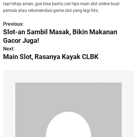
tapi tetap aman, gue bisa bantu cari tips main slot online buat
pemula atau rekomendasi game slot yang lagi hits.
Previous:
P
Slot-an Sambil Masak, Bikin Makanan
o
Gacor Juga!
s
Next:
Main Slot, Rasanya Kayak CLBK
t
n
a
v
i
g
a