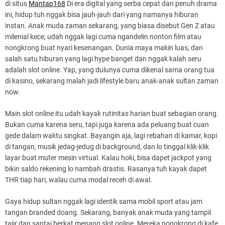
di situs
Mantap168
Di era digital yang serba cepat dan penuh drama
ini, hidup tuh nggak bisa jauh-jauh dari yang namanya hiburan
instan. Anak muda zaman sekarang, yang biasa disebut Gen Z atau
milenial kece, udah nggak lagi cuma ngandelin nonton film atau
nongkrong buat nyari kesenangan. Dunia maya makin luas, dan
salah satu hiburan yang lagi hype banget dan nggak kalah seru
adalah slot online. Yap, yang dulunya cuma dikenal sama orang tua
di kasino, sekarang malah jadi lifestyle baru anak-anak sultan zaman
now.
Main slot online itu udah kayak rutinitas harian buat sebagian orang.
Bukan cuma karena seru, tapi juga karena ada peluang buat cuan
gede dalam waktu singkat. Bayangin aja, lagi rebahan di kamar, kopi
di tangan, musik jedag-jedug di background, dan lo tinggal klik-klik
layar buat muter mesin virtual. Kalau hoki, bisa dapet jackpot yang
bikin saldo rekening lo nambah drastis. Rasanya tuh kayak dapet
THR tiap hari, walau cuma modal receh di awal.
Gaya hidup sultan nggak lagi identik sama mobil sport atau jam
tangan branded doang. Sekarang, banyak anak muda yang tampil
tajir dan santai berkat menang slot online. Mereka nongkrong di kafe