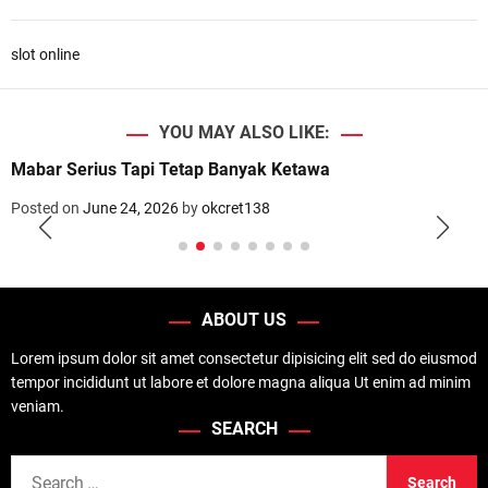
slot online
YOU MAY ALSO LIKE:
Mabar Serius Tapi Tetap Banyak Ketawa
Posted on
June 24, 2026
by
okcret138
ABOUT US
Lorem ipsum dolor sit amet consectetur dipisicing elit sed do eiusmod
tempor incididunt ut labore et dolore magna aliqua Ut enim ad minim
veniam.
SEARCH
S