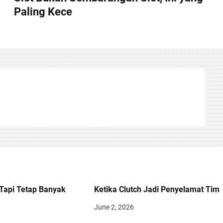
Paling Kece
Tapi Tetap Banyak
Ketika Clutch Jadi Penyelamat Tim
June 2, 2026