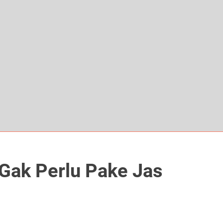
t Gak Perlu Pake Jas