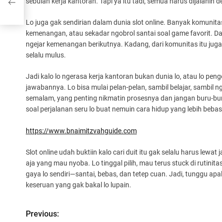
sebulan kerja kantoran. Tapi ya itu tadi, semua harus dijalanin d
Lo juga gak sendirian dalam dunia slot online. Banyak komunitas 
kemenangan, atau sekadar ngobrol santai soal game favorit. Dari 
ngejar kemenangan berikutnya. Kadang, dari komunitas itu juga 
selalu mulus.
Jadi kalo lo ngerasa kerja kantoran bukan dunia lo, atau lo pengen
jawabannya. Lo bisa mulai pelan-pelan, sambil belajar, sambil 
semalam, yang penting nikmatin prosesnya dan jangan buru-buru
soal perjalanan seru lo buat nemuin cara hidup yang lebih beb
https://www.bnaimitzvahguide.com
Slot online udah buktiin kalo cari duit itu gak selalu harus lewa
aja yang mau nyoba. Lo tinggal pilih, mau terus stuck di rutini
gaya lo sendiri—santai, bebas, dan tetep cuan. Jadi, tunggu apa
keseruan yang gak bakal lo lupain.
P
Previous: