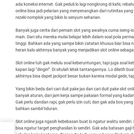
ada koneksi internet. Gak peduli lo lagi nongkrong di kafe, reba
online bisa jadi pelarian yang menyenangkan dari rutinitas yan
rezeki nomplok yang bikin lo senyum seharian.
Banyak juga cerita dari pemain slot yang awalnya cuma iseng-is
main. Dari situ mereka mulai belajar lebih dalam soal pola perm
tinggi. Bahkan ada yang sampe bikin catatan khusus biar bisa n
heran kalo akhirnya banyak yang menjadikan slot online sebag
Slot online tuh gak melulu soal keberuntungan, tapi juga soal k
kapan lagi “dingin”. Di situlah letak tantangannya. Lo dilatih 
akhirnya bisa dapet jackpot besar bukan karena modal gede, t
Yang bikin beda dari cari duit pake jas dan cari duit pake slot onl
banyak aturan, dari jam kerja sampe pakaian formal yang kadang bi
Gak perlu dandan rapi, gak perlu izin cuti, dan gak ada bos yang
bahkan sambil tiduran.
Slot online juga ngasih kebebasan buat lo ngatur waktu sendiri. L
bisa ngatur target penghasilan lo sendiri. Gak ada batasan gaji te