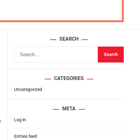
SEARCH
S
e
a
r
CATEGORIES
c
h
Uncategorized
f
o
META
r
Log in
:
a
Entries feed