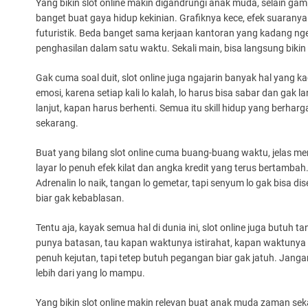
Yang bikin slot online makin digandrungi anak muda, selain ga
banget buat gaya hidup kekinian. Grafiknya kece, efek suaran
futuristik. Beda banget sama kerjaan kantoran yang kadang ngebo
penghasilan dalam satu waktu. Sekali main, bisa langsung bikin s
Gak cuma soal duit, slot online juga ngajarin banyak hal yang k
emosi, karena setiap kali lo kalah, lo harus bisa sabar dan gak
lanjut, kapan harus berhenti. Semua itu skill hidup yang berha
sekarang.
Buat yang bilang slot online cuma buang-buang waktu, jelas m
layar lo penuh efek kilat dan angka kredit yang terus bertamb
Adrenalin lo naik, tangan lo gemetar, tapi senyum lo gak bisa dise
biar gak kebablasan.
Tentu aja, kayak semua hal di dunia ini, slot online juga butuh 
punya batasan, tau kapan waktunya istirahat, kapan waktunya nya
penuh kejutan, tapi tetep butuh pegangan biar gak jatuh. Janga
lebih dari yang lo mampu.
Yang bikin slot online makin relevan buat anak muda zaman sekar