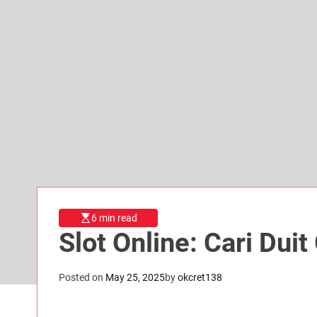
6 min read
Slot Online: Cari Dui
Posted on
May 25, 2025
by
okcret138