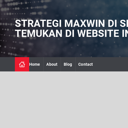
S
k
i
STRATEGI MAXWIN DI S
p
t
TEMUKAN DI WEBSITE IN
o
c
o
n
t
Home
About
Blog
Contact
e
n
t