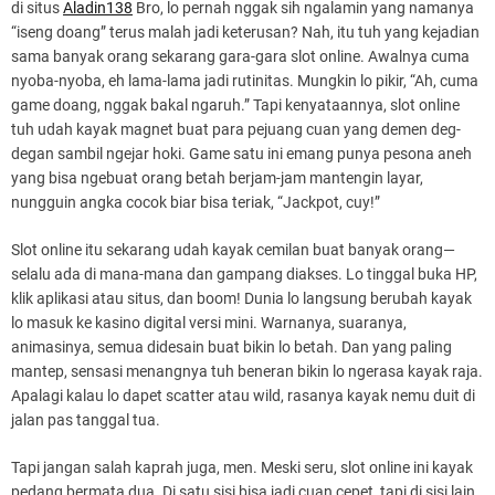
di situs
Aladin138
Bro, lo pernah nggak sih ngalamin yang namanya
“iseng doang” terus malah jadi keterusan? Nah, itu tuh yang kejadian
sama banyak orang sekarang gara-gara slot online. Awalnya cuma
nyoba-nyoba, eh lama-lama jadi rutinitas. Mungkin lo pikir, “Ah, cuma
game doang, nggak bakal ngaruh.” Tapi kenyataannya, slot online
tuh udah kayak magnet buat para pejuang cuan yang demen deg-
degan sambil ngejar hoki. Game satu ini emang punya pesona aneh
yang bisa ngebuat orang betah berjam-jam mantengin layar,
nungguin angka cocok biar bisa teriak, “Jackpot, cuy!”
Slot online itu sekarang udah kayak cemilan buat banyak orang—
selalu ada di mana-mana dan gampang diakses. Lo tinggal buka HP,
klik aplikasi atau situs, dan boom! Dunia lo langsung berubah kayak
lo masuk ke kasino digital versi mini. Warnanya, suaranya,
animasinya, semua didesain buat bikin lo betah. Dan yang paling
mantep, sensasi menangnya tuh beneran bikin lo ngerasa kayak raja.
Apalagi kalau lo dapet scatter atau wild, rasanya kayak nemu duit di
jalan pas tanggal tua.
Tapi jangan salah kaprah juga, men. Meski seru, slot online ini kayak
pedang bermata dua. Di satu sisi bisa jadi cuan cepet, tapi di sisi lain