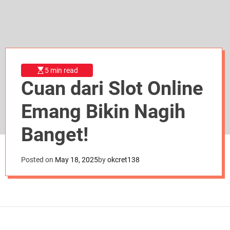
d
e
5 min read
Cuan dari Slot Online
Emang Bikin Nagih
Banget!
Posted on
May 18, 2025
by
okcret138