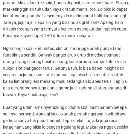
promo. Mulai dari free spin, bonus deposit, sampe cashback. Strategi
marketing ginian tuh udah kayak racun manis, bro. Lo pikir lo dapet
keuntungan, padahal sebenernya lo digiring buat balik lagi dan lagi.
Tapi ya, jujur aja, siapa sih yang bisa nolak gratisan? Apalagi kalo
dikasih free spin yang ternyata beneran nyangkut dan ngasih cuan.
Rasanya kayak dapet THR di luar musim lebaran.
Ngomongin soal komunitas, slot online ini juga udah punya fans
fanatiknya sendiri. Banyak banget grup-grup di medsos tempat
orang-orang sharing hasil menang, kode promo, sampe trik-trik ala
dukun slot biar gacor terus. Serunya tuh, lo bisa dapet insight dari
sesama pejuang cuan, tapi kadang juga bisa bikin mental lo jatuh
kalau liat orang lain menang mulu sedangkan lo apes terus. Tapi ya
gitu deh, namanya juga dunia game judi, kadang di atas, kadang di
bawah. Kayak hidup aja, kan?
Buat yang udah lama nyemplung di dunia slot, pasti paham betapa
sulitnya berhenti. Apalagi kalo lo udah pernah ngerasain withdraw
gede, rasanya tuh puas banget. Tapi setelah itu, ada juga rasa
ketagihan yang bikin lo pengen ngulang lagi. Makanya nggak sedikit
yang akhirnya bikin jadwal main sendiri, biar tetep bisa ngontrol.