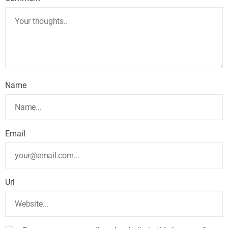
Name
Email
Url