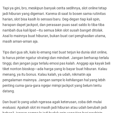
Tapi ya gini, bro, meskipun banyak cerita sedihnya, slot online tetap
jadi hiburan yang digemari. Karena di saat lo bosen sama rutinitas
harian, slot bisa kasih lo sensasi baru. Deg-degan tiap kali spin,
harapan dapet jackpot, dan perasaan puas saat saldo lo tiba-tiba
nambah dua kali lipat—itu semua bikin slot susah banget ditolak.
Asal lo mainnya buat hiburan, bukan buat cari penghasilan utama,
masih aman-aman aja.
Tips dari gua sih, kalo lo emang niat buat terjun ke dunia slot online,
lo harus pinter ngatur strategi dan mindset. Jangan berharap terlalu
tinggi, dan jangan juga terlalu emosi pas kalah. Anggep aja kayak beli
tiket nonton bioskop—ada harga yang lo bayar buat hiburan. Kalau
menang, ya itu bonus. Kalau kalah, ya udah, nikmatin aja
pengalaman mainnya. Jangan sampe lo kehilangan hal yang lebih
penting cuma gara-gara ngejar mimpi jackpot yang belum tentu
datang.
Dan buat lo yang udah ngerasa agak keterusan, coba deh mulai
evaluasi. Apakah slot ini masih jadi hiburan atau udah berubah jadi