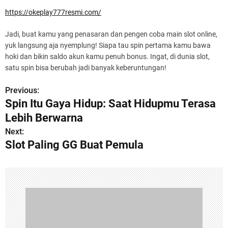
https://okeplay777resmi.com/
Jadi, buat kamu yang penasaran dan pengen coba main slot online,
yuk langsung aja nyemplung! Siapa tau spin pertama kamu bawa
hoki dan bikin saldo akun kamu penuh bonus. Ingat, di dunia slot,
satu spin bisa berubah jadi banyak keberuntungan!
Previous:
P
Spin Itu Gaya Hidup: Saat Hidupmu Terasa
o
Lebih Berwarna
s
Next:
Slot Paling GG Buat Pemula
t
n
a
v