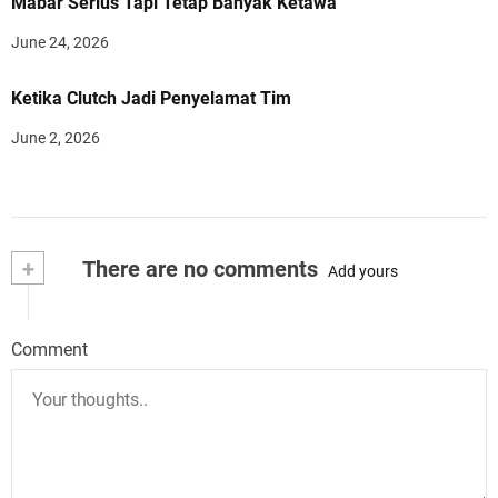
Mabar Serius Tapi Tetap Banyak Ketawa
June 24, 2026
Ketika Clutch Jadi Penyelamat Tim
June 2, 2026
+
There are no comments
Add yours
Comment