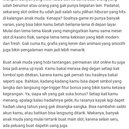
udah berumur atau orang yang gak punya kegiatan lain. Padahal,
sekarang slot online itu udah jadi salah satu pilihan hiburan yang hits
di kalangan anak muda. Kenapa? Soalnya game ini punya banyak
varian, yang bisa bikin kamu betah berlama-lama di depan layar.
Mulai dari tema-tema klasik yang mengingatkan kamu sama mesin
slot di kasino fisik, sampai tema-tema kekinian yang lebih modern
dan fresh. Gak cuma itu, grafis yang keren dan animasi yang smooth
juga bikin pengalaman main jadi lebih menarik.
Buat anak muda yang hobi tantangan, permainan slot online itu juga
bisa jadi arena uji nyali. Kamu bakal merasa deg-degan setiap kali
tombol spin ditekan, karena kamu gak pernah tau hasilnya bakal
seperti apa. Bahkan, kadang-kadang kamu bisa dapet simbol yang
langka dan langsung nge-trigger fitur bonus yang bikin kamu ketawa
kegirangan. Ya, siapa sih yang gak suka bonus? Setiap kali kamu
menang, apalagi kalau hadiahnya gede, itu rasanya kayak lagi dapet
hadiah ulang tahun yang gak disangka-sangka. Bisa nambahin saldo
akun kamu, atau bahkan bisa langsung ditarik. Makanya, banyak
anak muda yang mulai tertarik buat main slot, karena selain seru,
ada peluang buat dapetin uang juga.