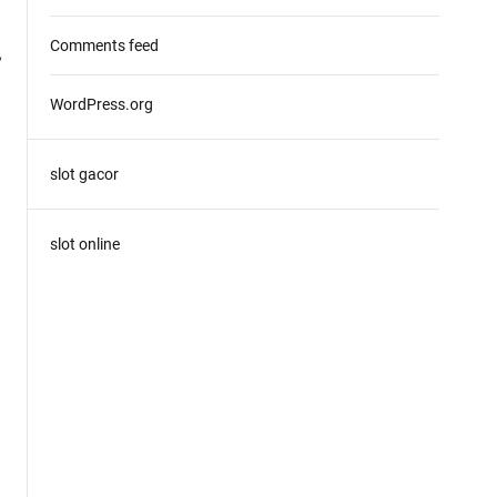
Comments feed
,
WordPress.org
n
slot gacor
slot online