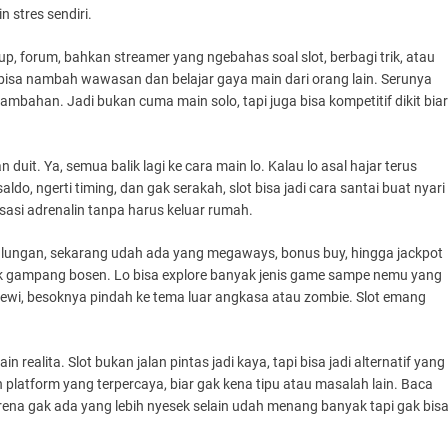
n stres sendiri.
p, forum, bahkan streamer yang ngebahas soal slot, berbagi trik, atau
, bisa nambah wawasan dan belajar gaya main dari orang lain. Serunya
tambahan. Jadi bukan cuma main solo, tapi juga bisa kompetitif dikit biar
uit. Ya, semua balik lagi ke cara main lo. Kalau lo asal hajar terus
saldo, ngerti timing, dan gak serakah, slot bisa jadi cara santai buat nyari
asi adrenalin tanpa harus keluar rumah.
 gulungan, sekarang udah ada yang megaways, bonus buy, hingga jackpot
n gak gampang bosen. Lo bisa explore banyak jenis game sampe nemu yang
a-dewi, besoknya pindah ke tema luar angkasa atau zombie. Slot emang
 realita. Slot bukan jalan pintas jadi kaya, tapi bisa jadi alternatif yang
platform yang terpercaya, biar gak kena tipu atau masalah lain. Baca
Karena gak ada yang lebih nyesek selain udah menang banyak tapi gak bis