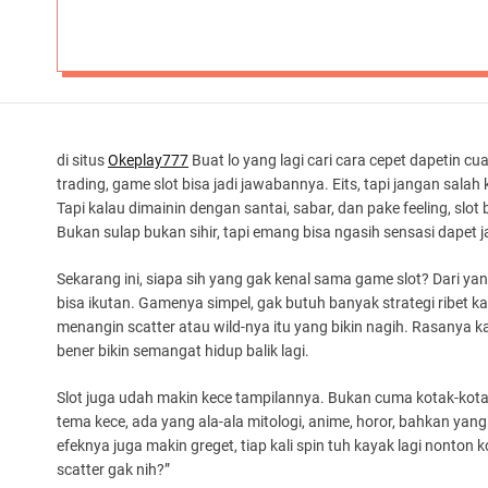
di situs
Okeplay777
Buat lo yang lagi cari cara cepet dapetin cua
trading, game slot bisa jadi jawabannya. Eits, tapi jangan salah
Tapi kalau dimainin dengan santai, sabar, dan pake feeling, slo
Bukan sulap bukan sihir, tapi emang bisa ngasih sensasi dapet 
Sekarang ini, siapa sih yang gak kenal sama game slot? Dari ya
bisa ikutan. Gamenya simpel, gak butuh banyak strategi ribet k
menangin scatter atau wild-nya itu yang bikin nagih. Rasanya ka
bener bikin semangat hidup balik lagi.
Slot juga udah makin kece tampilannya. Bukan cuma kotak-kot
tema kece, ada yang ala-ala mitologi, anime, horor, bahkan yang 
efeknya juga makin greget, tiap kali spin tuh kayak lagi nonton
scatter gak nih?”