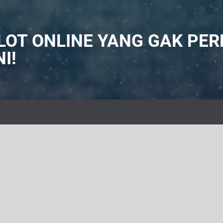
LOT ONLINE YANG GAK PE
I!