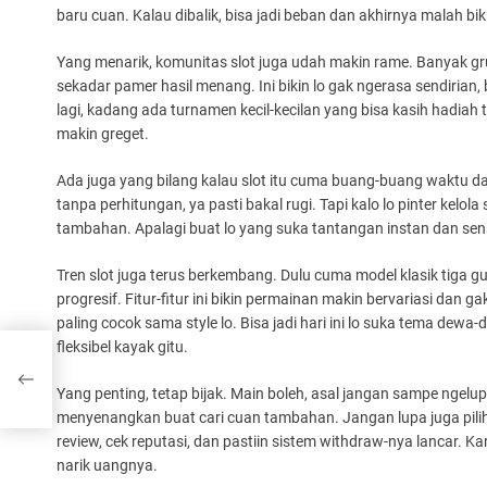
baru cuan. Kalau dibalik, bisa jadi beban dan akhirnya malah biki
Yang menarik, komunitas slot juga udah makin rame. Banyak gru
sekadar pamer hasil menang. Ini bikin lo gak ngerasa sendirian
lagi, kadang ada turnamen kecil-kecilan yang bisa kasih hadiah 
makin greget.
Ada juga yang bilang kalau slot itu cuma buang-buang waktu dan d
tanpa perhitungan, ya pasti bakal rugi. Tapi kalo lo pinter kelola 
tambahan. Apalagi buat lo yang suka tantangan instan dan sens
Tren slot juga terus berkembang. Dulu cuma model klasik tiga
progresif. Fitur-fitur ini bikin permainan makin bervariasi da
paling cocok sama style lo. Bisa jadi hari ini lo suka tema dew
fleksibel kayak gitu.
Yang penting, tetap bijak. Main boleh, asal jangan sampe ngelupain
menyenangkan buat cari cuan tambahan. Jangan lupa juga pilih 
review, cek reputasi, dan pastiin sistem withdraw-nya lancar. 
narik uangnya.