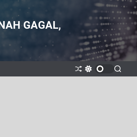
RNAH GAGAL,
S
S
S
h
w
e
u
i
a
ff
t
r
l
c
c
e
h
h
c
o
l
o
r
m
o