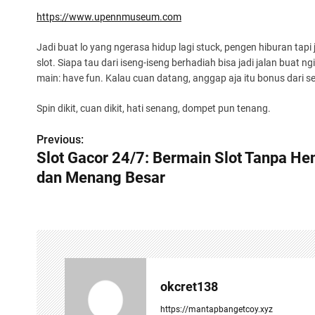
https://www.upennmuseum.com
Jadi buat lo yang ngerasa hidup lagi stuck, pengen hiburan ta
slot. Siapa tau dari iseng-iseng berhadiah bisa jadi jalan buat n
main: have fun. Kalau cuan datang, anggap aja itu bonus dari s
Spin dikit, cuan dikit, hati senang, dompet pun tenang.
Previous:
P
Slot Gacor 24/7: Bermain Slot Tanpa Hen
o
dan Menang Besar
s
t
n
a
okcret138
v
https://mantapbangetcoy.xyz