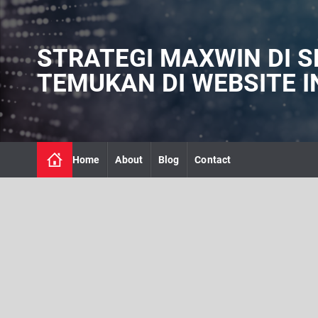
S
k
i
STRATEGI MAXWIN DI S
p
t
TEMUKAN DI WEBSITE IN
o
c
o
n
t
Home
About
Blog
Contact
e
n
t