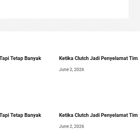
Tapi Tetap Banyak
Ketika Clutch Jadi Penyelamat Tim
June 2, 2026
Tapi Tetap Banyak
Ketika Clutch Jadi Penyelamat Tim
June 2, 2026