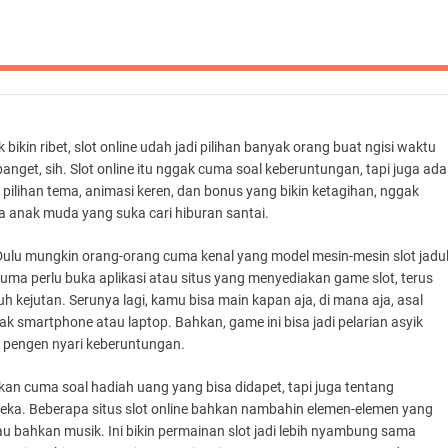
 bikin ribet, slot online udah jadi pilihan banyak orang buat ngisi waktu
get, sih. Slot online itu nggak cuma soal keberuntungan, tapi juga ada
i pilihan tema, animasi keren, dan bonus yang bikin ketagihan, nggak
a anak muda yang suka cari hiburan santai.
Dulu mungkin orang-orang cuma kenal yang model mesin-mesin slot jadu
cuma perlu buka aplikasi atau situs yang menyediakan game slot, terus
uh kejutan. Serunya lagi, kamu bisa main kapan aja, di mana aja, asal
k smartphone atau laptop. Bahkan, game ini bisa jadi pelarian asyik
r pengen nyari keberuntungan.
ukan cuma soal hadiah uang yang bisa didapet, tapi juga tentang
ka. Beberapa situs slot online bahkan nambahin elemen-elemen yang
u bahkan musik. Ini bikin permainan slot jadi lebih nyambung sama