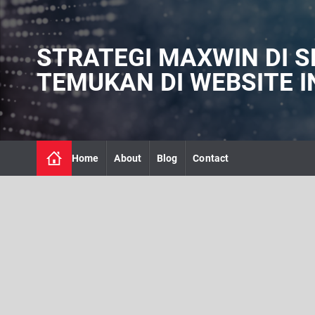
S
k
i
STRATEGI MAXWIN DI S
p
t
TEMUKAN DI WEBSITE IN
o
c
o
n
t
Home
About
Blog
Contact
e
n
t