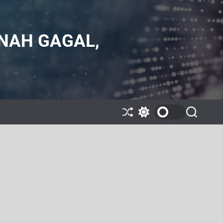
RNAH GAGAL,
S
S
S
h
w
e
u
i
a
ff
t
r
l
c
c
e
h
h
c
o
l
o
r
m
o