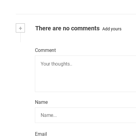
+
There are no comments
Add yours
Comment
Name
Email