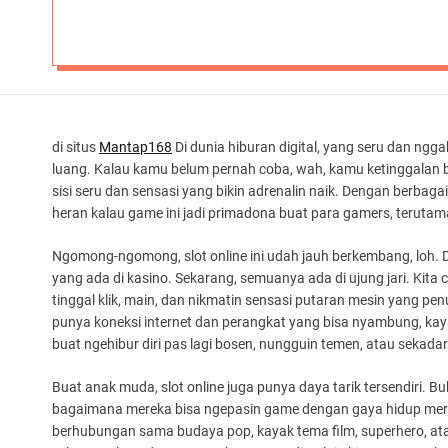
di situs
Mantap168
Di dunia hiburan digital, yang seru dan nggak
luang. Kalau kamu belum pernah coba, wah, kamu ketinggalan ban
sisi seru dan sensasi yang bikin adrenalin naik. Dengan berbaga
heran kalau game ini jadi primadona buat para gamers, terutam
Ngomong-ngomong, slot online ini udah jauh berkembang, loh. 
yang ada di kasino. Sekarang, semuanya ada di ujung jari. Kita 
tinggal klik, main, dan nikmatin sensasi putaran mesin yang pen
punya koneksi internet dan perangkat yang bisa nyambung, kaya
buat ngehibur diri pas lagi bosen, nungguin temen, atau sekada
Buat anak muda, slot online juga punya daya tarik tersendiri. B
bagaimana mereka bisa ngepasin game dengan gaya hidup mere
berhubungan sama budaya pop, kayak tema film, superhero, ata