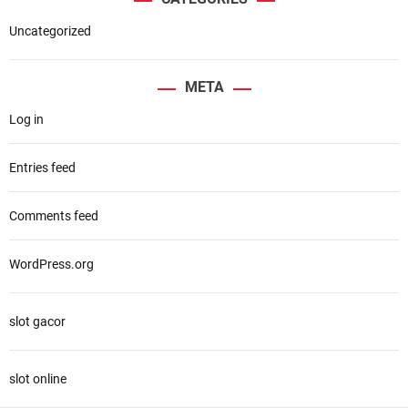
c
h
Uncategorized
f
o
META
r
Log in
:
Entries feed
Comments feed
WordPress.org
slot gacor
slot online