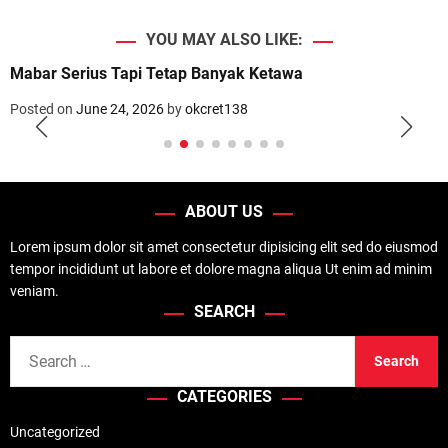
YOU MAY ALSO LIKE:
Mabar Serius Tapi Tetap Banyak Ketawa
Posted on
June 24, 2026
by
okcret138
ABOUT US
Lorem ipsum dolor sit amet consectetur dipisicing elit sed do eiusmod
tempor incididunt ut labore et dolore magna aliqua Ut enim ad minim
veniam.
SEARCH
S
e
CATEGORIES
a
r
Uncategorized
c