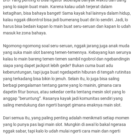
bro! Yang penting lo bisa ngatur seberapa banyak waktu dan uang
yang lo siapin buat main. Karena kalau udah terjerat dalam
ketagihan, bisa bahaya banget! Sama kayak hal lainnya dalam hidup,
kalau nggak dikontrol bisa jadi bumerang buat diri lo sendiri. Jadi, lo
harus bisa bedain kapan lo main buat seru-seruan dan kapan lo udah
masuk ke zona bahaya.
Ngomong-ngomong soal seru-seruan, nggak jarang juga anak muda
yang suka main slot bareng temen-temennya. Kebayang kan serunya
kalau lo main bareng temen-temen sambil ngobrol dan ngebandingin
siapa yang dapet jackpot lebih gede? Bukan cuma buat adu
keberuntungan, tapi juga buat ngedapetin hiburan di tengah rutinitas
yang terkadang bisa bikin lo jenuh. Selain itu, lo juga bisa saling
berbagi pengalaman tentang game yang lo mainin, gimana cara
dapetin fitur bonus, atau sekedar cerita tentang mesin slot yang lo
anggap “beruntung”. Rasanya kayak jadi komunitas sendiri yang
saling mendukung dan ngerti banget gimana enaknya main slot.
Dari semua itu, yang paling penting adalah menikmati setiap momen
yang lo punya pas lagi main slot. Mungkin di awal lo bakal ngerasa
nggak sabar, tapi kalo lo udah mulai ngerti cara main dan ngerti