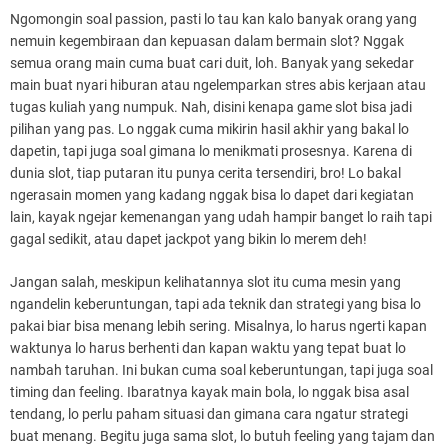
Ngomongin soal passion, pasti lo tau kan kalo banyak orang yang
nemuin kegembiraan dan kepuasan dalam bermain slot? Nggak
semua orang main cuma buat cari duit, loh. Banyak yang sekedar
main buat nyari hiburan atau ngelemparkan stres abis kerjaan atau
tugas kuliah yang numpuk. Nah, disini kenapa game slot bisa jadi
pilihan yang pas. Lo nggak cuma mikirin hasil akhir yang bakal lo
dapetin, tapi juga soal gimana lo menikmati prosesnya. Karena di
dunia slot, tiap putaran itu punya cerita tersendiri, bro! Lo bakal
ngerasain momen yang kadang nggak bisa lo dapet dari kegiatan
lain, kayak ngejar kemenangan yang udah hampir banget lo raih tapi
gagal sedikit, atau dapet jackpot yang bikin lo merem deh!
Jangan salah, meskipun kelihatannya slot itu cuma mesin yang
ngandelin keberuntungan, tapi ada teknik dan strategi yang bisa lo
pakai biar bisa menang lebih sering. Misalnya, lo harus ngerti kapan
waktunya lo harus berhenti dan kapan waktu yang tepat buat lo
nambah taruhan. Ini bukan cuma soal keberuntungan, tapi juga soal
timing dan feeling. Ibaratnya kayak main bola, lo nggak bisa asal
tendang, lo perlu paham situasi dan gimana cara ngatur strategi
buat menang. Begitu juga sama slot, lo butuh feeling yang tajam dan