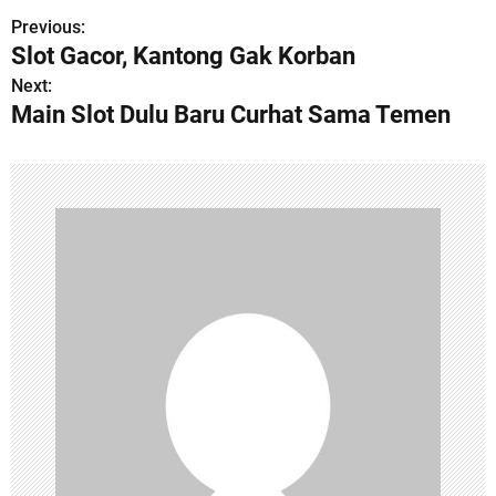
Previous:
P
Slot Gacor, Kantong Gak Korban
o
Next:
Main Slot Dulu Baru Curhat Sama Temen
s
t
n
a
v
i
g
a
t