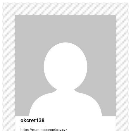
n
a
v
i
g
a
t
i
o
n
okcret138
https://mantapbangetcoy.xyz