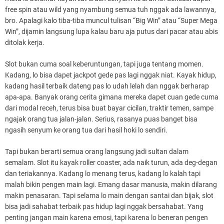
free spin atau wild yang nyambung semua tuh nggak ada lawannya,
bro. Apalagi kalo tiba-tiba muncul tulisan “Big Win” atau “Super Mega
Win”, dijamin langsung lupa kalau baru aja putus dari pacar atau abis
ditolak kerja.
Slot bukan cuma soal keberuntungan, tapi juga tentang momen.
Kadang, lo bisa dapet jackpot gede pas lagi nggak niat. Kayak hidup,
kadang hasil terbaik dateng pas lo udah lelah dan nggak berharap
apa-apa. Banyak orang cerita gimana mereka dapet cuan gede cuma
dari modal receh, terus bisa buat bayar cicilan, traktir temen, sampe
ngajak orang tua jalan-jalan. Serius, rasanya puas banget bisa
ngasih senyum ke orang tua dari hasil hoki lo sendiri.
Tapi bukan berarti semua orang langsung jadi sultan dalam
semalam. Slot itu kayak roller coaster, ada naik turun, ada deg-degan
dan teriakannya. Kadang lo menang terus, kadang lo kalah tapi
malah bikin pengen main lagi. Emang dasar manusia, makin dilarang
makin penasaran. Tapi selama lo main dengan santai dan bijak, slot
bisa jadi sahabat terbaik pas hidup lagi nggak bersahabat. Yang
penting jangan main karena emosi, tapi karena lo beneran pengen