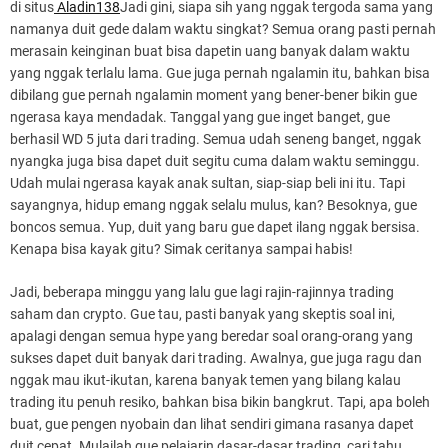
di situs
Aladin138
Jadi gini, siapa sih yang nggak tergoda sama yang
namanya duit gede dalam waktu singkat? Semua orang pasti pernah
merasain keinginan buat bisa dapetin uang banyak dalam waktu
yang nggak terlalu lama. Gue juga pernah ngalamin itu, bahkan bisa
dibilang gue pernah ngalamin moment yang bener-bener bikin gue
ngerasa kaya mendadak. Tanggal yang gue inget banget, gue
berhasil WD 5 juta dari trading. Semua udah seneng banget, nggak
nyangka juga bisa dapet duit segitu cuma dalam waktu seminggu.
Udah mulai ngerasa kayak anak sultan, siap-siap beli ini itu. Tapi
sayangnya, hidup emang nggak selalu mulus, kan? Besoknya, gue
boncos semua. Yup, duit yang baru gue dapet ilang nggak bersisa.
Kenapa bisa kayak gitu? Simak ceritanya sampai habis!
Jadi, beberapa minggu yang lalu gue lagi rajin-rajinnya trading
saham dan crypto. Gue tau, pasti banyak yang skeptis soal ini,
apalagi dengan semua hype yang beredar soal orang-orang yang
sukses dapet duit banyak dari trading. Awalnya, gue juga ragu dan
nggak mau ikut-ikutan, karena banyak temen yang bilang kalau
trading itu penuh resiko, bahkan bisa bikin bangkrut. Tapi, apa boleh
buat, gue pengen nyobain dan lihat sendiri gimana rasanya dapet
duit cepat. Mulailah gue pelajarin dasar-dasar trading, cari tahu