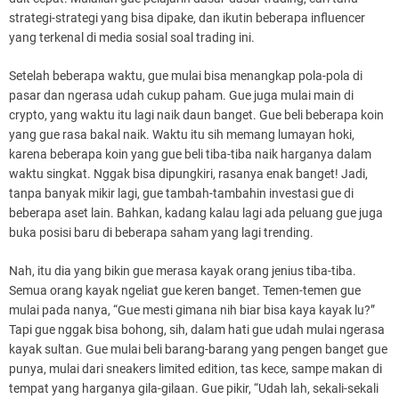
strategi-strategi yang bisa dipake, dan ikutin beberapa influencer
yang terkenal di media sosial soal trading ini.
Setelah beberapa waktu, gue mulai bisa menangkap pola-pola di
pasar dan ngerasa udah cukup paham. Gue juga mulai main di
crypto, yang waktu itu lagi naik daun banget. Gue beli beberapa koin
yang gue rasa bakal naik. Waktu itu sih memang lumayan hoki,
karena beberapa koin yang gue beli tiba-tiba naik harganya dalam
waktu singkat. Nggak bisa dipungkiri, rasanya enak banget! Jadi,
tanpa banyak mikir lagi, gue tambah-tambahin investasi gue di
beberapa aset lain. Bahkan, kadang kalau lagi ada peluang gue juga
buka posisi baru di beberapa saham yang lagi trending.
Nah, itu dia yang bikin gue merasa kayak orang jenius tiba-tiba.
Semua orang kayak ngeliat gue keren banget. Temen-temen gue
mulai pada nanya, “Gue mesti gimana nih biar bisa kaya kayak lu?”
Tapi gue nggak bisa bohong, sih, dalam hati gue udah mulai ngerasa
kayak sultan. Gue mulai beli barang-barang yang pengen banget gue
punya, mulai dari sneakers limited edition, tas kece, sampe makan di
tempat yang harganya gila-gilaan. Gue pikir, “Udah lah, sekali-sekali