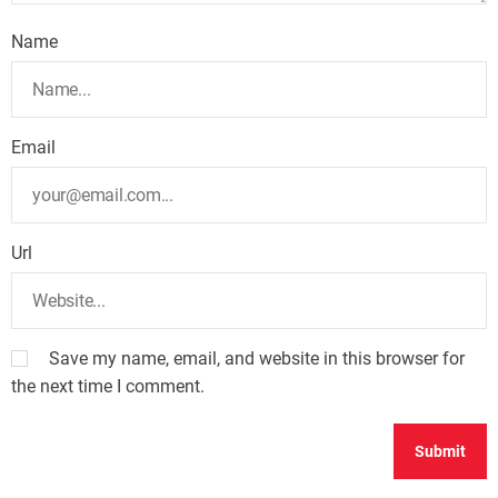
Name
Email
Url
Save my name, email, and website in this browser for
the next time I comment.