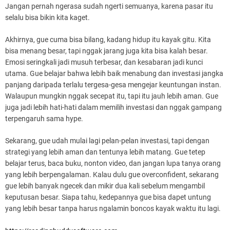
Jangan pernah ngerasa sudah ngerti semuanya, karena pasar itu
selalu bisa bikin kita kaget.
Akhirnya, gue cuma bisa bilang, kadang hidup itu kayak gitu. Kita
bisa menang besar, tapi nggak jarang juga kita bisa kalah besar.
Emosi seringkali jadi musuh terbesar, dan kesabaran jadi kunci
utama. Gue belajar bahwa lebih baik menabung dan investasi jangka
panjang daripada terlalu tergesa-gesa mengejar keuntungan instan.
Walaupun mungkin nggak secepat itu, tapi itu jauh lebih aman. Gue
juga jadi lebih hati-hati dalam memilih investasi dan nggak gampang
terpengaruh sama hype.
Sekarang, gue udah mulai lagi pelan-pelan investasi, tapi dengan
strategi yang lebih aman dan tentunya lebih matang. Gue tetep
belajar terus, baca buku, nonton video, dan jangan lupa tanya orang
yang lebih berpengalaman. Kalau dulu gue overconfident, sekarang
gue lebih banyak ngecek dan mikir dua kali sebelum mengambil
keputusan besar. Siapa tahu, kedepannya gue bisa dapet untung
yang lebih besar tanpa harus ngalamin boncos kayak waktu itu lagi.