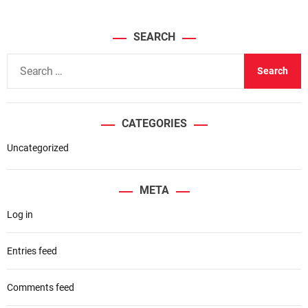
SEARCH
S
e
a
r
CATEGORIES
c
h
Uncategorized
f
o
META
r
Log in
:
Entries feed
Comments feed