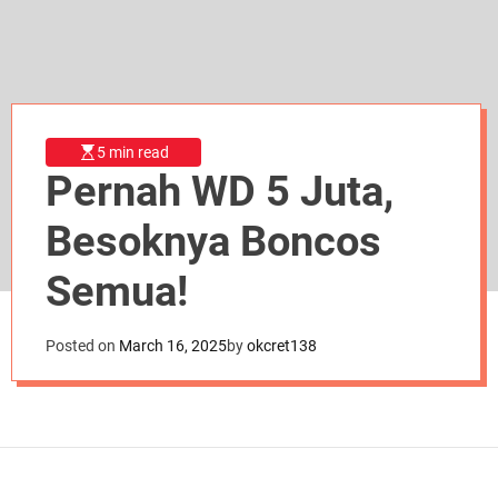
d
e
5 min read
Pernah WD 5 Juta,
Besoknya Boncos
Semua!
Posted on
March 16, 2025
by
okcret138