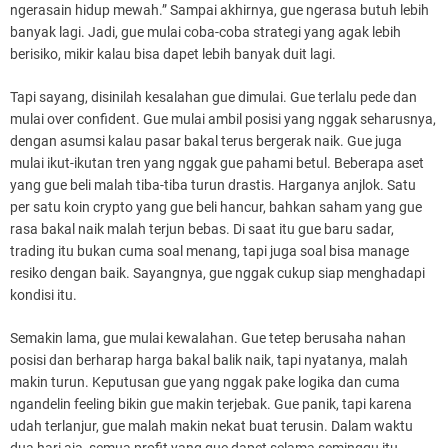
ngerasain hidup mewah.” Sampai akhirnya, gue ngerasa butuh lebih
banyak lagi. Jadi, gue mulai coba-coba strategi yang agak lebih
berisiko, mikir kalau bisa dapet lebih banyak duit lagi.
Tapi sayang, disinilah kesalahan gue dimulai. Gue terlalu pede dan
mulai over confident. Gue mulai ambil posisi yang nggak seharusnya,
dengan asumsi kalau pasar bakal terus bergerak naik. Gue juga
mulai ikut-ikutan tren yang nggak gue pahami betul. Beberapa aset
yang gue beli malah tiba-tiba turun drastis. Harganya anjlok. Satu
per satu koin crypto yang gue beli hancur, bahkan saham yang gue
rasa bakal naik malah terjun bebas. Di saat itu gue baru sadar,
trading itu bukan cuma soal menang, tapi juga soal bisa manage
resiko dengan baik. Sayangnya, gue nggak cukup siap menghadapi
kondisi itu.
Semakin lama, gue mulai kewalahan. Gue tetep berusaha nahan
posisi dan berharap harga bakal balik naik, tapi nyatanya, malah
makin turun. Keputusan gue yang nggak pake logika dan cuma
ngandelin feeling bikin gue makin terjebak. Gue panik, tapi karena
udah terlanjur, gue malah makin nekat buat terusin. Dalam waktu