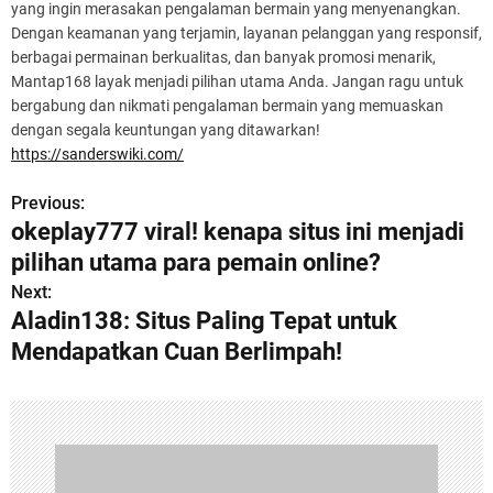
yang ingin merasakan pengalaman bermain yang menyenangkan.
Dengan keamanan yang terjamin, layanan pelanggan yang responsif,
berbagai permainan berkualitas, dan banyak promosi menarik,
Mantap168 layak menjadi pilihan utama Anda. Jangan ragu untuk
bergabung dan nikmati pengalaman bermain yang memuaskan
dengan segala keuntungan yang ditawarkan!
https://sanderswiki.com/
Previous:
P
okeplay777 viral! kenapa situs ini menjadi
o
pilihan utama para pemain online?
s
Next:
Aladin138: Situs Paling Tepat untuk
t
Mendapatkan Cuan Berlimpah!
n
a
v