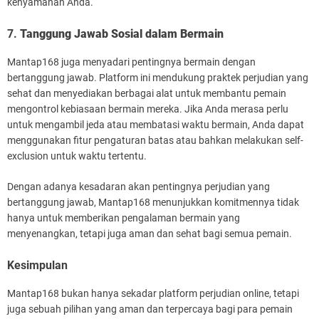
kenyamanan Anda.
7.
Tanggung Jawab Sosial dalam Bermain
Mantap168 juga menyadari pentingnya bermain dengan
bertanggung jawab. Platform ini mendukung praktek perjudian yang
sehat dan menyediakan berbagai alat untuk membantu pemain
mengontrol kebiasaan bermain mereka. Jika Anda merasa perlu
untuk mengambil jeda atau membatasi waktu bermain, Anda dapat
menggunakan fitur pengaturan batas atau bahkan melakukan self-
exclusion untuk waktu tertentu.
Dengan adanya kesadaran akan pentingnya perjudian yang
bertanggung jawab, Mantap168 menunjukkan komitmennya tidak
hanya untuk memberikan pengalaman bermain yang
menyenangkan, tetapi juga aman dan sehat bagi semua pemain.
Kesimpulan
Mantap168 bukan hanya sekadar platform perjudian online, tetapi
juga sebuah pilihan yang aman dan terpercaya bagi para pemain