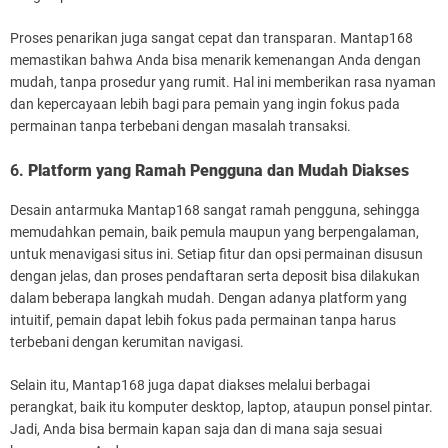
Proses penarikan juga sangat cepat dan transparan. Mantap168
memastikan bahwa Anda bisa menarik kemenangan Anda dengan
mudah, tanpa prosedur yang rumit. Hal ini memberikan rasa nyaman
dan kepercayaan lebih bagi para pemain yang ingin fokus pada
permainan tanpa terbebani dengan masalah transaksi.
6.
Platform yang Ramah Pengguna dan Mudah Diakses
Desain antarmuka Mantap168 sangat ramah pengguna, sehingga
memudahkan pemain, baik pemula maupun yang berpengalaman,
untuk menavigasi situs ini. Setiap fitur dan opsi permainan disusun
dengan jelas, dan proses pendaftaran serta deposit bisa dilakukan
dalam beberapa langkah mudah. Dengan adanya platform yang
intuitif, pemain dapat lebih fokus pada permainan tanpa harus
terbebani dengan kerumitan navigasi.
Selain itu, Mantap168 juga dapat diakses melalui berbagai
perangkat, baik itu komputer desktop, laptop, ataupun ponsel pintar.
Jadi, Anda bisa bermain kapan saja dan di mana saja sesuai