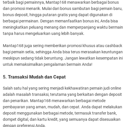
terbaik bagi pemainnya, Mantap168 menawarkan berbagai bonus
dan promosi menarik. Mulai dari bonus sambutan bagi pemain baru,
bonus deposit, hingga putaran gratis yang dapat digunakan di
berbagai permainan. Dengan memanfaatkan bonus ini, Anda bisa
meningkatkan peluang menang dan memperpanjang waktu bermain
tanpa harus mengeluarkan uang lebih banyak.
Mantap168 juga sering memberikan promosi khusus atau cashback
bagi pemain setia, sehingga Anda bisa terus merasakan keuntungan
meskipun sedang tidak beruntung. Jangan lewatkan kesempatan ini
untuk memaksimalkan pengalaman bermain Anda!
5.
Transaksi Mudah dan Cepat
Salah satu hal yang sering menjadi kekhawatiran pemain judi online
adalah masalah transaksi, terutama yang berkaitan dengan deposit
dan penarikan. Mantap168 menawarkan berbagai metode
pembayaran yang aman, mudah, dan cepat. Anda dapat melakukan
deposit menggunakan berbagai metode, termasuk transfer bank,
dompet digital, dan kartu kredit, yang semuanya dapat disesuaikan
dengan preferensi Anda.