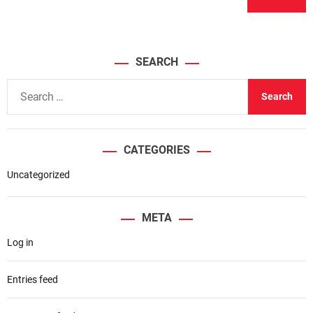
SEARCH
S
e
a
r
CATEGORIES
c
h
Uncategorized
f
o
META
r
Log in
:
Entries feed