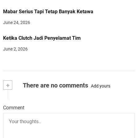
Mabar Serius Tapi Tetap Banyak Ketawa
June 24, 2026
Ketika Clutch Jadi Penyelamat Tim
June 2, 2026
+
There are no comments
Add yours
Comment