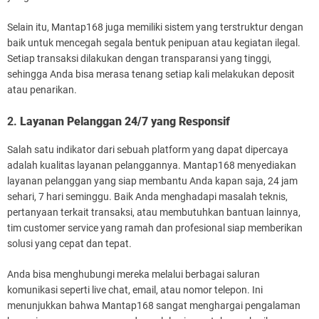
Selain itu, Mantap168 juga memiliki sistem yang terstruktur dengan
baik untuk mencegah segala bentuk penipuan atau kegiatan ilegal.
Setiap transaksi dilakukan dengan transparansi yang tinggi,
sehingga Anda bisa merasa tenang setiap kali melakukan deposit
atau penarikan.
2.
Layanan Pelanggan 24/7 yang Responsif
Salah satu indikator dari sebuah platform yang dapat dipercaya
adalah kualitas layanan pelanggannya. Mantap168 menyediakan
layanan pelanggan yang siap membantu Anda kapan saja, 24 jam
sehari, 7 hari seminggu. Baik Anda menghadapi masalah teknis,
pertanyaan terkait transaksi, atau membutuhkan bantuan lainnya,
tim customer service yang ramah dan profesional siap memberikan
solusi yang cepat dan tepat.
Anda bisa menghubungi mereka melalui berbagai saluran
komunikasi seperti live chat, email, atau nomor telepon. Ini
menunjukkan bahwa Mantap168 sangat menghargai pengalaman