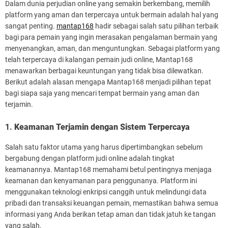
Dalam dunia perjudian online yang semakin berkembang, memilih
platform yang aman dan terpercaya untuk bermain adalah hal yang
sangat penting.
mantap168
hadir sebagai salah satu pilihan terbaik
bagi para pemain yang ingin merasakan pengalaman bermain yang
menyenangkan, aman, dan menguntungkan. Sebagai platform yang
telah terpercaya di kalangan pemain judi online, Mantap168
menawarkan berbagai keuntungan yang tidak bisa dilewatkan.
Berikut adalah alasan mengapa Mantap168 menjadi pilihan tepat
bagi siapa saja yang mencari tempat bermain yang aman dan
terjamin.
1.
Keamanan Terjamin dengan Sistem Terpercaya
Salah satu faktor utama yang harus dipertimbangkan sebelum
bergabung dengan platform judi online adalah tingkat
keamanannya. Mantap168 memahami betul pentingnya menjaga
keamanan dan kenyamanan para penggunanya. Platform ini
menggunakan teknologi enkripsi canggih untuk melindungi data
pribadi dan transaksi keuangan pemain, memastikan bahwa semua
informasi yang Anda berikan tetap aman dan tidak jatuh ke tangan
yang salah.