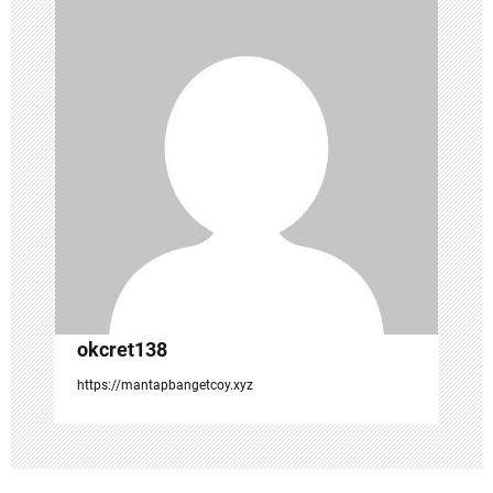
i
g
a
t
i
o
n
okcret138
https://mantapbangetcoy.xyz