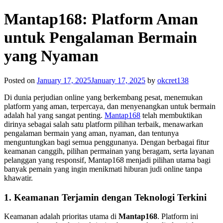
Mantap168: Platform Aman
untuk Pengalaman Bermain
yang Nyaman
Posted on
January 17, 2025
January 17, 2025
by
okcret138
Di dunia perjudian online yang berkembang pesat, menemukan
platform yang aman, terpercaya, dan menyenangkan untuk bermain
adalah hal yang sangat penting.
Mantap168
telah membuktikan
dirinya sebagai salah satu platform pilihan terbaik, menawarkan
pengalaman bermain yang aman, nyaman, dan tentunya
menguntungkan bagi semua penggunanya. Dengan berbagai fitur
keamanan canggih, pilihan permainan yang beragam, serta layanan
pelanggan yang responsif, Mantap168 menjadi pilihan utama bagi
banyak pemain yang ingin menikmati hiburan judi online tanpa
khawatir.
1.
Keamanan Terjamin dengan Teknologi Terkini
Keamanan adalah prioritas utama di
Mantap168
. Platform ini