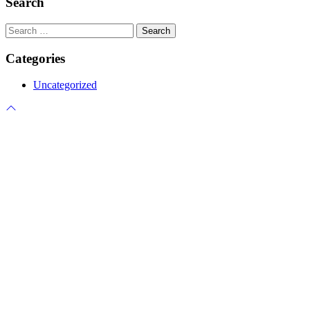
Search
Search
for:
Categories
Uncategorized
Scroll
to
top