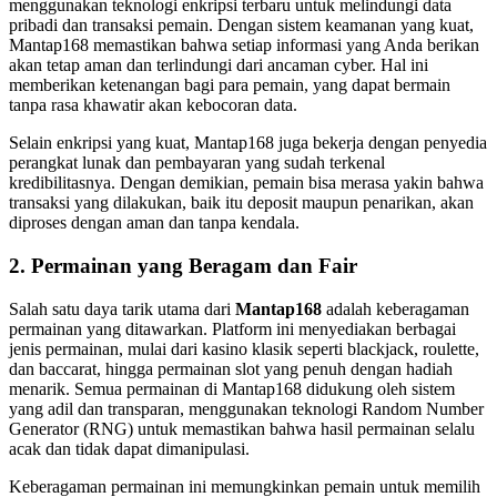
menggunakan teknologi enkripsi terbaru untuk melindungi data
pribadi dan transaksi pemain. Dengan sistem keamanan yang kuat,
Mantap168 memastikan bahwa setiap informasi yang Anda berikan
akan tetap aman dan terlindungi dari ancaman cyber. Hal ini
memberikan ketenangan bagi para pemain, yang dapat bermain
tanpa rasa khawatir akan kebocoran data.
Selain enkripsi yang kuat, Mantap168 juga bekerja dengan penyedia
perangkat lunak dan pembayaran yang sudah terkenal
kredibilitasnya. Dengan demikian, pemain bisa merasa yakin bahwa
transaksi yang dilakukan, baik itu deposit maupun penarikan, akan
diproses dengan aman dan tanpa kendala.
2.
Permainan yang Beragam dan Fair
Salah satu daya tarik utama dari
Mantap168
adalah keberagaman
permainan yang ditawarkan. Platform ini menyediakan berbagai
jenis permainan, mulai dari kasino klasik seperti blackjack, roulette,
dan baccarat, hingga permainan slot yang penuh dengan hadiah
menarik. Semua permainan di Mantap168 didukung oleh sistem
yang adil dan transparan, menggunakan teknologi Random Number
Generator (RNG) untuk memastikan bahwa hasil permainan selalu
acak dan tidak dapat dimanipulasi.
Keberagaman permainan ini memungkinkan pemain untuk memilih