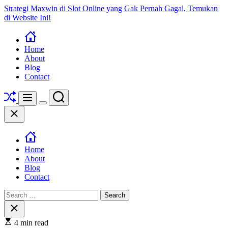
Skip
Strategi Maxwin di Slot Online yang Gak Pernah Gagal, Temukan
to
di Website Ini!
content
Home
About
Blog
Contact
Shuffle
Search
Menu
Switch
Close
color
mode
Home
About
Blog
Contact
Search
for:
Close
search
4 min read