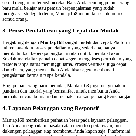
sesuai dengan preferensi mereka. Baik Anda seorang pemula yang
baru mulai belajar atau pemain berpengalaman yang sudah
menguasai strategi tertentu, Mantap168 memiliki sesuatu untuk
semua orang.
3.
Proses Pendaftaran yang Cepat dan Mudah
Bergabung dengan
Mantap168
sangat mudah dan cepat. Platform
ini menawarkan proses pendaftaran yang sederhana, hanya
membutuhkan beberapa langkah mudah untuk membuat akun.
Setelah mendaftar, pemain dapat segera mengakses permainan yang
tersedia tanpa harus menunggu lama. Proses verifikasi juga cepat
dan efisien, yang memastikan Anda bisa segera menikmati
pengalaman bermain tanpa kendala.
Bagi pemain yang baru memulai, Mantap168 juga menyediakan
panduan dan tutorial yang bermanfaat untuk membantu Anda
memahami cara bermain dan memaksimalkan peluang kemenangan.
4.
Layanan Pelanggan yang Responsif
Mantap168 memberikan perhatian besar pada layanan pelanggan.
Jika Anda menghadapi masalah atau memiliki pertanyaan, tim
dukungan pelanggan siap membantu Anda kapan saja. Platform ini