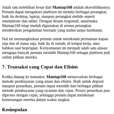
Salah satu kelebihan besar dari
Mantap168
adalah aksesibilitasnya.
Pemain dapat mengakses platform ini melalui berbagai perangkat,
baik itu desktop, laptop, maupun perangkat mobile seperti
smartphone dan tablet. Dengan desain responsif, antarmuka
Mantap168 tetap mudah digunakan di semua perangkat,
memberikan pengalaman bermain yang mulus tanpa hambatan.
Hal ini memungkinkan pemain untuk menikmati permainan kapan
saja dan di mana saja, baik itu di rumah, di tempat kerja, atau
bahkan saat bepergian. Kenyamanan ini menjadi salah satu alasan
mengapa banyak pemain memilih Mantap168 sebagai platform judi
online pilihan mereka.
7.
Transaksi yang Cepat dan Efisien
Ketika datang ke transaksi,
Mantap168
menawarkan berbagai
metode pembayaran yang aman dan efisien. Baik untuk deposit
maupun penarikan, pemain dapat memilih dari berbagai pilihan
metode pembayaran yang nyaman dan cepat. Proses penarikan pun
diproses dengan cepat, sehingga pemain dapat menikmati
kemenangan mereka dalam waktu singkat.
Kesimpulan