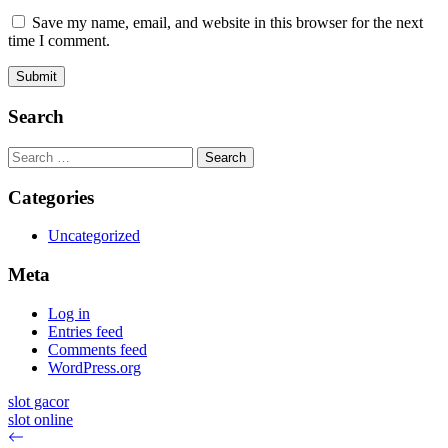
Save my name, email, and website in this browser for the next
time I comment.
Search
Search
for:
Categories
Uncategorized
Meta
Log in
Entries feed
Comments feed
WordPress.org
slot gacor
slot online