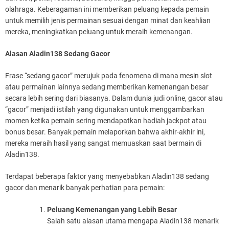
olahraga. Keberagaman ini memberikan peluang kepada pemain
untuk memilih jenis permainan sesuai dengan minat dan keahlian
mereka, meningkatkan peluang untuk meraih kemenangan.
Alasan Aladin138 Sedang Gacor
Frase “sedang gacor” merujuk pada fenomena di mana mesin slot
atau permainan lainnya sedang memberikan kemenangan besar
secara lebih sering dari biasanya. Dalam dunia judi online, gacor atau
“gacor” menjadi istilah yang digunakan untuk menggambarkan
momen ketika pemain sering mendapatkan hadiah jackpot atau
bonus besar. Banyak pemain melaporkan bahwa akhir-akhir ini,
mereka meraih hasil yang sangat memuaskan saat bermain di
Aladin138.
Terdapat beberapa faktor yang menyebabkan Aladin138 sedang
gacor dan menarik banyak perhatian para pemain:
Peluang Kemenangan yang Lebih Besar
Salah satu alasan utama mengapa Aladin138 menarik