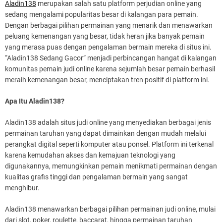
Aladin138
merupakan salah satu platform perjudian online yang
sedang mengalami popularitas besar di kalangan para pemain.
Dengan berbagai pilihan permainan yang menarik dan menawarkan
peluang kemenangan yang besar, tidak heran jika banyak pemain
yang merasa puas dengan pengalaman bermain mereka di situs ini.
“Aladin138 Sedang Gacor” menjadi perbincangan hangat di kalangan
komunitas pemain judi online karena sejumlah besar pemain berhasil
meraih kemenangan besar, menciptakan tren positif di platform ini.
Apa Itu Aladin138?
Aladin138 adalah situs judi online yang menyediakan berbagai jenis
permainan taruhan yang dapat dimainkan dengan mudah melalui
perangkat digital seperti komputer atau ponsel. Platform ini terkenal
karena kemudahan akses dan kemajuan teknologi yang
digunakannya, memungkinkan pemain menikmati permainan dengan
kualitas grafis tinggi dan pengalaman bermain yang sangat
menghibur.
Aladin138 menawarkan berbagai pilihan permainan judi online, mulai
dari slot, poker, roulette, baccarat, hingga permainan taruhan