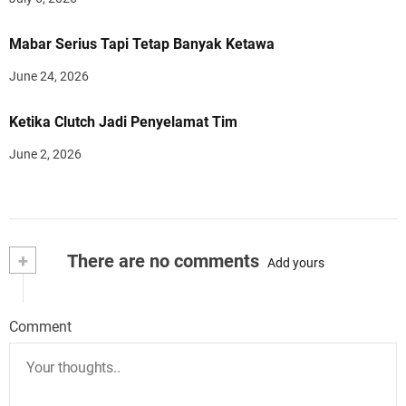
Mabar Serius Tapi Tetap Banyak Ketawa
June 24, 2026
Ketika Clutch Jadi Penyelamat Tim
June 2, 2026
+
There are no comments
Add yours
Comment