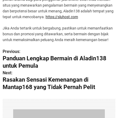
situs yang menawarkan pengalaman bermain yang menyenangkan
dan berpotensi besar untuk menang, Aladin138 adalah tempat yang
tepat untuk mencobanya.
https://sluhost.com
Jika Anda tertarik untuk bergabung, pastikan untuk memanfaatkan
bonus dan promosi yang ditawarkan, serta bermain dengan bijak
untuk memaksimalkan peluang Anda meraih kemenangan besar!
Previous:
P
Panduan Lengkap Bermain di Aladin138
o
untuk Pemula
s
Next:
Rasakan Sensasi Kemenangan di
t
Mantap168 yang Tidak Pernah Pelit
n
a
v