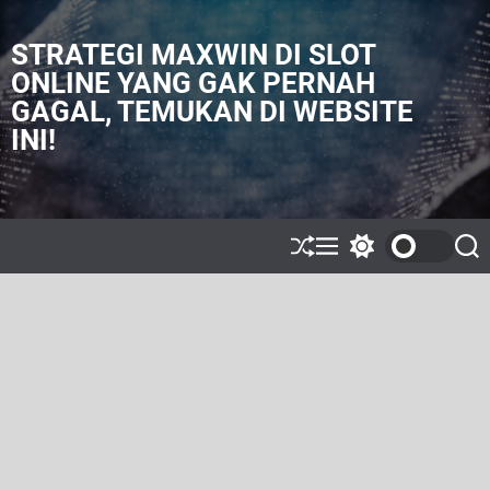
S
k
STRATEGI MAXWIN DI SLOT
i
ONLINE YANG GAK PERNAH
p
GAGAL, TEMUKAN DI WEBSITE
t
o
INI!
c
o
n
t
e
S
M
S
S
h
e
w
e
n
u
n
i
a
t
ff
u
t
r
l
c
c
e
h
h
c
o
l
o
r
m
o