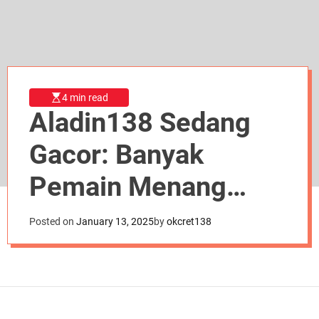
d
e
4 min read
Aladin138 Sedang
Gacor: Banyak
Pemain Menang
Besar!
Posted on
January 13, 2025
by
okcret138