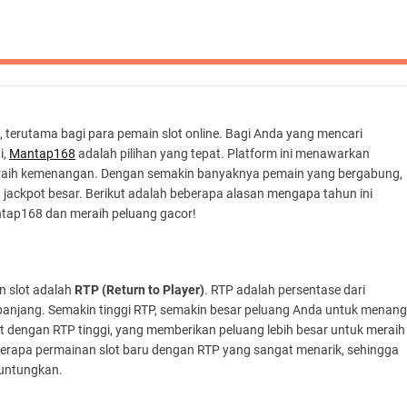
terutama bagi para pemain slot online. Bagi Anda yang mencari
i,
Mantap168
adalah pilihan yang tepat. Platform ini menawarkan
eraih kemenangan. Dengan semakin banyaknya pemain yang bergabung,
jackpot besar. Berikut adalah beberapa alasan mengapa tahun ini
tap168 dan meraih peluang gacor!
n slot adalah
RTP (Return to Player)
. RTP adalah persentase dari
anjang. Semakin tinggi RTP, semakin besar peluang Anda untuk menang
dengan RTP tinggi, yang memberikan peluang lebih besar untuk meraih
rapa permainan slot baru dengan RTP yang sangat menarik, sehingga
untungkan.