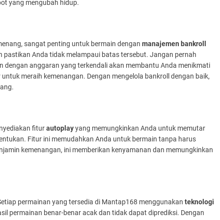
ot yang mengubah hidup.
enang, sangat penting untuk bermain dengan
manajemen bankroll
n pastikan Anda tidak melampaui batas tersebut. Jangan pernah
ain dengan anggaran yang terkendali akan membantu Anda menikmati
r untuk meraih kemenangan. Dengan mengelola bankroll dengan baik,
nang.
nyediakan fitur
autoplay
yang memungkinkan Anda untuk memutar
itentukan. Fitur ini memudahkan Anda untuk bermain tanpa harus
 menjamin kemenangan, ini memberikan kenyamanan dan memungkinkan
. Setiap permainan yang tersedia di Mantap168 menggunakan
teknologi
il permainan benar-benar acak dan tidak dapat diprediksi. Dengan