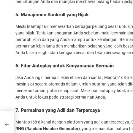
peruntungan Anda dan mungkin membawa pulang hadiah jackp
5. Manajemen Bankroll yang Bijak
Meski Mantap168 menawarkan berbagai peluang besar untuk m
yang bijak. Tentukan anggaran Anda sebelum mulai bermain da
bertaruh lebih dari yang Anda mampu untuk kehilangan. Berm
permainan lebih lama dan memberikan peluang yang lebih besa
Anda bisa menghindari kerugian besar dan tetap bersenang-se
6. Fitur Autoplay untuk Kenyamanan Bermain
Jika Anda ingin bermain lebih efisien dan santai, Mantap168 me
mesin slot secara otomatis dalam jumlah putaran yang telah d
menekan tombol putar setiap saat. Meskipun autoplay tidak
Anda untuk fokus pada strategi permainan Anda.
7. Permainan yang Adil dan Terpercaya
8:
Mantap168 dikenal dengan platform yang adil dan terpercaya
RNG (Random Number Generator)
, yang memastikan bahwa has