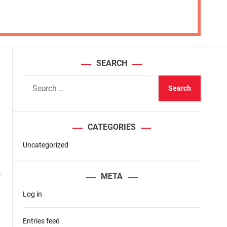
SEARCH
S
e
a
r
CATEGORIES
c
h
Uncategorized
f
o
.
META
r
Log in
:
Entries feed