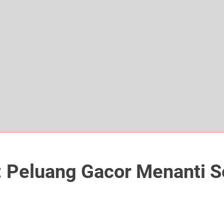
: Peluang Gacor Menanti S