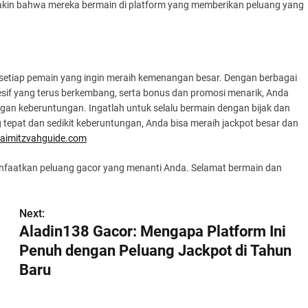
yakin bahwa mereka bermain di platform yang memberikan peluang yang
etiap pemain yang ingin meraih kemenangan besar. Dengan berbagai
esif yang terus berkembang, serta bonus dan promosi menarik, Anda
an keberuntungan. Ingatlah untuk selalu bermain dengan bijak dan
 tepat dan sedikit keberuntungan, Anda bisa meraih jackpot besar dan
naimitzvahguide.com
nfaatkan peluang gacor yang menanti Anda. Selamat bermain dan
Next:
Aladin138 Gacor: Mengapa Platform Ini
Penuh dengan Peluang Jackpot di Tahun
Baru