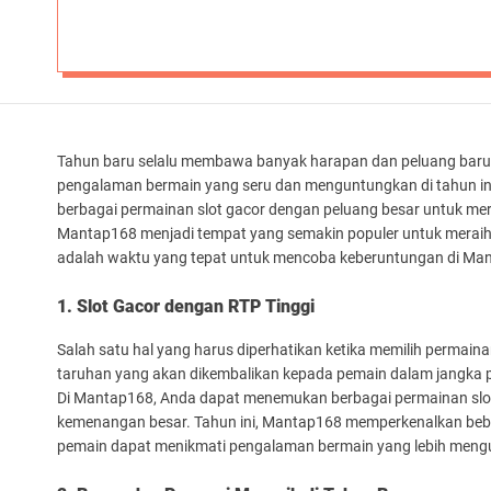
Tahun baru selalu membawa banyak harapan dan peluang baru, 
pengalaman bermain yang seru dan menguntungkan di tahun in
berbagai permainan slot gacor dengan peluang besar untuk m
Mantap168 menjadi tempat yang semakin populer untuk meraih 
adalah waktu yang tepat untuk mencoba keberuntungan di Man
1. Slot Gacor dengan RTP Tinggi
Salah satu hal yang harus diperhatikan ketika memilih permaina
taruhan yang akan dikembalikan kepada pemain dalam jangka p
Di Mantap168, Anda dapat menemukan berbagai permainan slot 
kemenangan besar. Tahun ini, Mantap168 memperkenalkan bebe
pemain dapat menikmati pengalaman bermain yang lebih meng