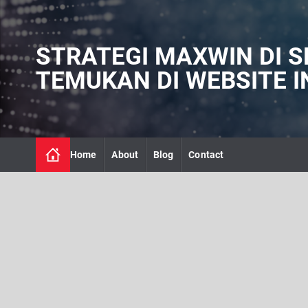
S
k
i
STRATEGI MAXWIN DI S
p
t
TEMUKAN DI WEBSITE IN
o
c
o
n
t
Home
About
Blog
Contact
e
n
t