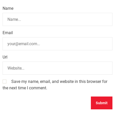
Name
Email
Url
Save my name, email, and website in this browser for
the next time I comment.