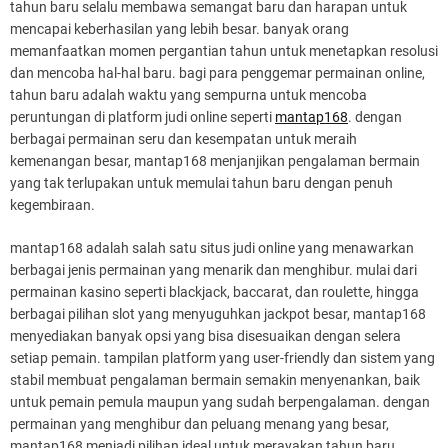
tahun baru selalu membawa semangat baru dan harapan untuk
mencapai keberhasilan yang lebih besar. banyak orang
memanfaatkan momen pergantian tahun untuk menetapkan resolusi
dan mencoba hal-hal baru. bagi para penggemar permainan online,
tahun baru adalah waktu yang sempurna untuk mencoba
peruntungan di platform judi online seperti
mantap168
. dengan
berbagai permainan seru dan kesempatan untuk meraih
kemenangan besar, mantap168 menjanjikan pengalaman bermain
yang tak terlupakan untuk memulai tahun baru dengan penuh
kegembiraan.
mantap168 adalah salah satu situs judi online yang menawarkan
berbagai jenis permainan yang menarik dan menghibur. mulai dari
permainan kasino seperti blackjack, baccarat, dan roulette, hingga
berbagai pilihan slot yang menyuguhkan jackpot besar, mantap168
menyediakan banyak opsi yang bisa disesuaikan dengan selera
setiap pemain. tampilan platform yang user-friendly dan sistem yang
stabil membuat pengalaman bermain semakin menyenankan, baik
untuk pemain pemula maupun yang sudah berpengalaman. dengan
permainan yang menghibur dan peluang menang yang besar,
mantap168 menjadi pilihan ideal untuk merayakan tahun baru