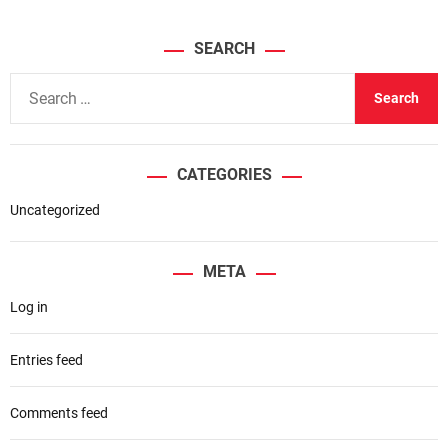
SEARCH
S
e
a
r
CATEGORIES
c
h
Uncategorized
f
o
META
r
Log in
:
Entries feed
Comments feed