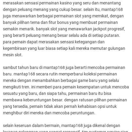
merasakan sensasi permainan kasino yang seru dan menantang
dengan peluang menang yang cukup besar. selain itu, mantap168
juga menawarkan berbagai permainan slot yang memikat, dengan
banyak pilihan tema dan fitur bonus yang membuat permainan
semakin menarik. banyak slot yang menawarkan jackpot progresif,
yang berarti peluang menang besar selalu ada di setiap putaran.
para pemain dapat merasakan sensasi ketegangan dan
kegembiraan yang luar biasa setiap kali mereka memutar gulungan
mesin slot.
sambut tahun baru di mantap168 juga berarti mencoba permainan
baru. mantap168 secara rutin memperbarui koleksi permainan
mereka dengan menambahkan berbagai game baru yang selalu
mengikuti tren. ini memberi para pemain kesempatan untuk mencoba
sesuatu yang baru, dan siapa tahu, permainan baru itu bisa
membawa keberuntungan besar. dengan ratusan pilihan permainan
yang tersedia, pemain tidak akan pernah kehabisan opsi untuk
menghibur diri mereka dan mencoba peruntungan.
selain keseruan dalam bermain, mantap168 juga dikenal dengan