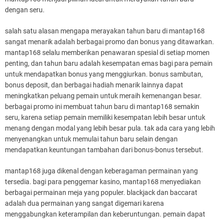
dengan seru.
salah satu alasan mengapa merayakan tahun baru di mantap168
sangat menarik adalah berbagai promo dan bonus yang ditawarkan.
mantap168 selalu memberikan penawaran spesial di setiap momen
penting, dan tahun baru adalah kesempatan emas bagi para pemain
untuk mendapatkan bonus yang menggiurkan. bonus sambutan,
bonus deposit, dan berbagai hadiah menarik lainnya dapat
meningkatkan peluang pemain untuk meraih kemenangan besar.
berbagai promo ini membuat tahun baru di mantap168 semakin
seru, karena setiap pemain memiliki kesempatan lebih besar untuk
menang dengan modal yang lebih besar pula. tak ada cara yang lebih
menyenangkan untuk memulai tahun baru selain dengan
mendapatkan keuntungan tambahan dari bonus-bonus tersebut.
mantap168 juga dikenal dengan keberagaman permainan yang
tersedia. bagi para penggemar kasino, mantap168 menyediakan
berbagai permainan meja yang populer. blackjack dan baccarat
adalah dua permainan yang sangat digemari karena
menggabungkan keterampilan dan keberuntungan. pemain dapat