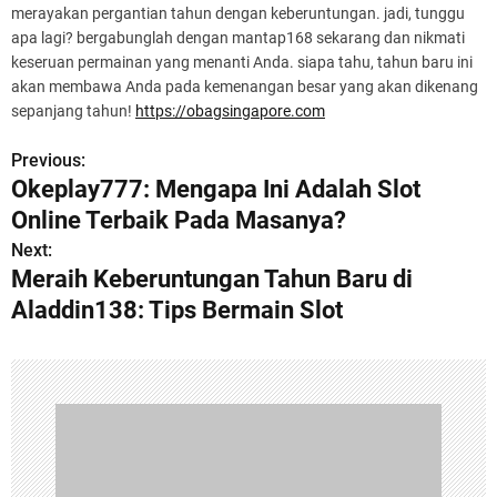
merayakan pergantian tahun dengan keberuntungan. jadi, tunggu
apa lagi? bergabunglah dengan mantap168 sekarang dan nikmati
keseruan permainan yang menanti Anda. siapa tahu, tahun baru ini
akan membawa Anda pada kemenangan besar yang akan dikenang
sepanjang tahun!
https://obagsingapore.com
Previous:
P
Okeplay777: Mengapa Ini Adalah Slot
o
Online Terbaik Pada Masanya?
s
Next:
Meraih Keberuntungan Tahun Baru di
t
Aladdin138: Tips Bermain Slot
n
a
v
i