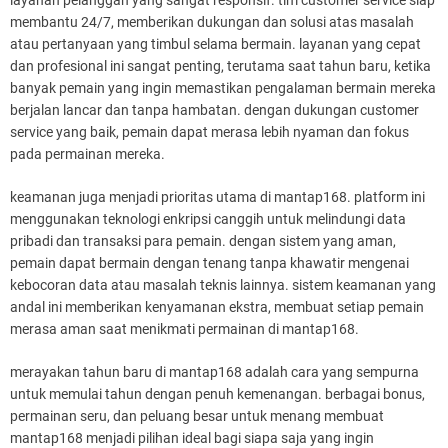
layanan pelanggan yang sangat responsif. tim customer service siap
membantu 24/7, memberikan dukungan dan solusi atas masalah
atau pertanyaan yang timbul selama bermain. layanan yang cepat
dan profesional ini sangat penting, terutama saat tahun baru, ketika
banyak pemain yang ingin memastikan pengalaman bermain mereka
berjalan lancar dan tanpa hambatan. dengan dukungan customer
service yang baik, pemain dapat merasa lebih nyaman dan fokus
pada permainan mereka.
keamanan juga menjadi prioritas utama di mantap168. platform ini
menggunakan teknologi enkripsi canggih untuk melindungi data
pribadi dan transaksi para pemain. dengan sistem yang aman,
pemain dapat bermain dengan tenang tanpa khawatir mengenai
kebocoran data atau masalah teknis lainnya. sistem keamanan yang
andal ini memberikan kenyamanan ekstra, membuat setiap pemain
merasa aman saat menikmati permainan di mantap168.
merayakan tahun baru di mantap168 adalah cara yang sempurna
untuk memulai tahun dengan penuh kemenangan. berbagai bonus,
permainan seru, dan peluang besar untuk menang membuat
mantap168 menjadi pilihan ideal bagi siapa saja yang ingin